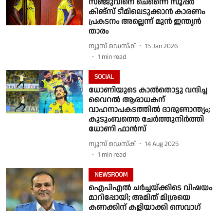
സഞ്ജുവിനെ ചെന്നൈ സൂപ്പർ
കിങ്സ് ടീമിലെടുക്കാൻ കാരണം
പ്രകടനം അല്ലെന്ന് മുൻ ഇന്ത്യൻ
താരം
ന്യൂസ് ഡെസ്ക്
15 Jan 2026
1
min read
SOCIAL
ധോണിയുടെ കാൽതൊട്ടു വന്ദിച്ച
വൈറൽ ആരാധകന്
വാഹനാപകടത്തിൽ ദാരുണാന്ത്യം;
കുടുംബത്തെ ചേർത്തുനിർത്തി
ധോണി ഫാൻസ്
ന്യൂസ് ഡെസ്ക്
14 Aug 2025
1
min read
NEWSROOM
ഐപിഎൽ ചർച്ചയ്ക്കിടെ വിഷയം
മാറിപ്പോയി; അമിത് മിശ്രയെ
കണക്കിന് കളിയാക്കി സെവാഗ്