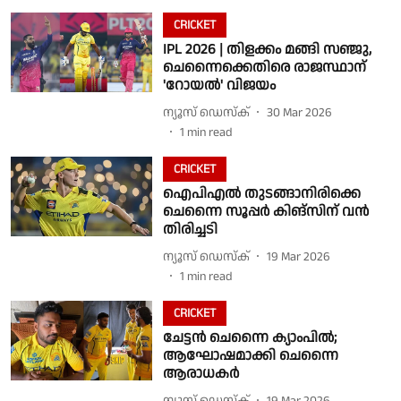
CRICKET
IPL 2026 | തിളക്കം മങ്ങി സഞ്ജു,
ചെന്നൈക്കെതിരെ രാജസ്ഥാന്
'റോയല്‍' വിജയം
ന്യൂസ് ഡെസ്ക്
30 Mar 2026
1
min read
CRICKET
ഐപിഎല്‍ തുടങ്ങാനിരിക്കെ
ചെന്നൈ സൂപ്പര്‍ കിങ്‌സിന് വൻ
തിരിച്ചടി
ന്യൂസ് ഡെസ്ക്
19 Mar 2026
1
min read
CRICKET
ചേട്ടൻ ചെന്നൈ ക്യാംപിൽ;
ആഘോഷമാക്കി ചെന്നൈ
ആരാധകർ
ന്യൂസ് ഡെസ്ക്
19 Mar 2026