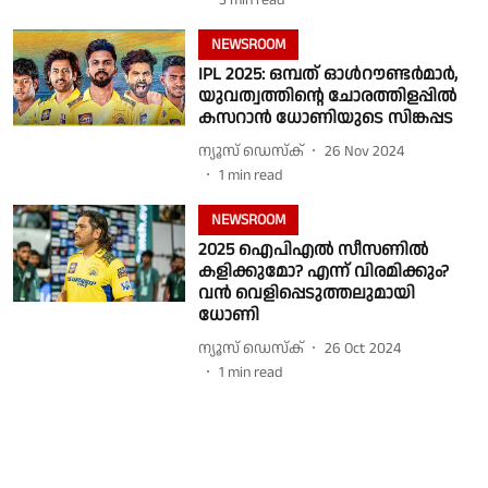
3
min read
NEWSROOM
IPL 2025: ഒമ്പത് ഓള്‍റൗണ്ടര്‍മാർ,
യുവത്വത്തിൻ്റെ ചോരത്തിളപ്പിൽ
കസറാൻ ധോണിയുടെ സിങ്കപ്പട
ന്യൂസ് ഡെസ്ക്
26 Nov 2024
1
min read
NEWSROOM
2025 ഐപിഎൽ സീസണിൽ
കളിക്കുമോ? എന്ന് വിരമിക്കും?
വൻ വെളിപ്പെടുത്തലുമായി
ധോണി
ന്യൂസ് ഡെസ്ക്
26 Oct 2024
1
min read