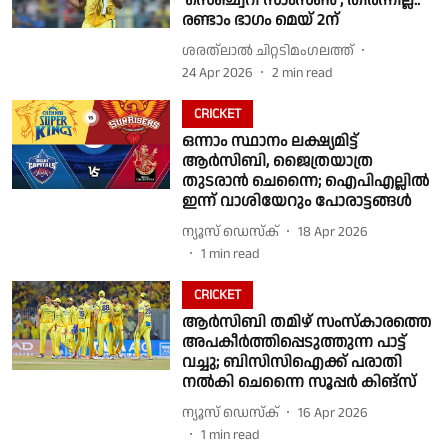
'സെഞ്ച്വറി സാംസൺ'; തീർന്നില്ല..
രണ്ടാം ഭാഗം മെയ് 2ന്
ശരത്‌ലാൽ ചിറ്റടിമംഗലത്ത്
24 Apr 2026
2
min read
CRICKET
ഒന്നാം സ്ഥാനം ലക്ഷ്യമിട്ട്
ആർസിബി, ജൈത്രയാത്ര
തുടരാൻ ചെന്നൈ; ഐപിഎല്ലിൽ
ഇന്ന് വാശിയേറും പോരാട്ടങ്ങൾ
ന്യൂസ് ഡെസ്ക്
18 Apr 2026
1
min read
CRICKET
ആർസിബി തമിഴ്‌ സംസ്കാരത്തെ
അപകീർത്തിപ്പെടുത്തുന്ന പാട്ട്
വച്ചു; ബിസിസിഐക്ക് പരാതി
നൽകി ചെന്നൈ സൂപ്പർ കിങ്സ്
ന്യൂസ് ഡെസ്ക്
16 Apr 2026
1
min read