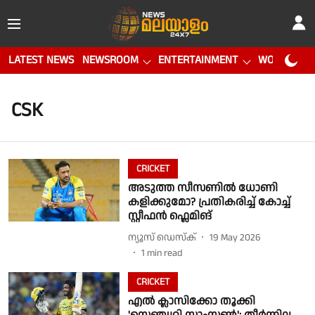
LATEST NEWS
NEWSROOM
ENTERTAINMENT
WORLD CUP
CSK
CRICKET
അടുത്ത സീസണിൽ ധോണി
കളിക്കുമോ? പ്രതികരിച്ച് കോച്ച്
സ്റ്റീഫൻ ഫ്ലെമിങ്
ന്യൂസ് ഡെസ്ക്
19 May 2026
1
min read
CRICKET
എൽ ക്ലാസിക്കോ തൂക്കി