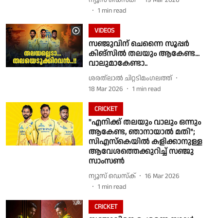
1
min read
VIDEOS
സഞ്ജുവിന് ചെന്നൈ സൂപ്പർ
കിങ്സിൽ തലയും ആകേണ്ട...
വാലുമാകേണ്ടാ..
ശരത്‌ലാൽ ചിറ്റടിമംഗലത്ത്
18 Mar 2026
1
min read
CRICKET
"എനിക്ക് തലയും വാലും ഒന്നും
ആകേണ്ട, ഞാനായാൽ മതി";
സിഎസ്‌കെയിൽ കളിക്കാനുള്ള
ആവേശത്തെക്കുറിച്ച് സഞ്ജു
സാംസൺ
ന്യൂസ് ഡെസ്ക്
16 Mar 2026
1
min read
CRICKET