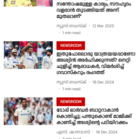
സന്തോഷമുള്ള കാര്യം, സൗഹൃദം
വളരാൻ തുടങ്ങിയത് അന്ന്
മുതലാണ്"
ന്യൂസ് ഡെസ്ക്
12 Mar 2025
1
min read
NEWSROOM
ഇതുപോലൊരു യാത്രയയപ്പാണോ
അശ്വിൻ അർഹിക്കുന്നത്? നെറ്റി
ചുളിച്ച് ആരാധകർ, വിമർശിച്ച്
ഗവാസ്കറും രംഗത്ത്
ന്യൂസ് ഡെസ്ക്
18 Dec 2024
1
min read
NEWSROOM
ടോപ്പ് ഓര്‍ഡര്‍ ബാറ്ററാകാന്‍
കൊതിച്ചു; പന്തുകൊണ്ട് മാജിക്ക്
കാണിച്ച് അശ്വിന്റെ പടിയിറക്കം
എസ്. ഷാനവാസ്
18 Dec 2024