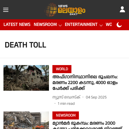
LATEST NEWS
NEWSROOM
ENTERTAINMENT
WORLD CUP
DEATH TOLL
WORLD
അഫ്ഗാനിസ്ഥാനിലെ ഭൂചലനം:
മരണം 2200 കടന്നു, 4000 ഓളം
പേർക്ക് പരിക്ക്
ന്യൂസ് ഡെസ്ക്
04 Sep 2025
1
min read
NEWSROOM
മ്യാൻമർ ഭൂകമ്പം: മരണം 2000