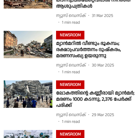
കടന്നു,പരിക്കേറ്റവരാൽ നിറഞ്ഞ്
ആശുപത്രികൾ
ന്യൂസ് ഡെസ്ക്
31 Mar 2025
1
min read
NEWSROOM
മ്യാൻമറിൽ വീണ്ടും ഭൂകമ്പം;
രക്ഷാപ്രവർത്തനം ദുഷ്‌കരം,
മരണസംഖ്യ ഉയരുന്നു
ന്യൂസ് ഡെസ്ക്
30 Mar 2025
1
min read
NEWSROOM
ലോകത്തിൻ്റെ കണ്ണീരായി മ്യാൻമർ;
മരണം 1000 കടന്നു, 2,376 പേർക്ക്
പരിക്ക്
ന്യൂസ് ഡെസ്ക്
29 Mar 2025
1
min read
NEWSROOM