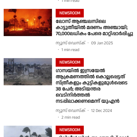
1
min read
NEWSROOM
ലോസ് ആഞ്ചലസിലെ
കാട്ടുതീയിൽ മരണം അഞ്ചായി;
70,000ലധികം പേരെ മാറ്റിപ്പാര്‍പ്പിച്ചു
ന്യൂസ് ഡെസ്ക്
09 Jan 2025
1
min read
NEWSROOM
ഗാസയിൽ ഇസ്രയേൽ
ആക്രമണത്തിൽ കൊല്ലപ്പെട്ടത്
സ്ത്രീകളും കുട്ടികളുമുൾപ്പെടെ
38 പേർ; അടിയന്തര
വെടിനിർത്തൽ
നടപ്പിലാക്കണമെന്ന് യുഎൻ
ന്യൂസ് ഡെസ്ക്
12 Dec 2024
2
min read
NEWSROOM