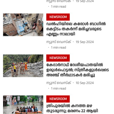
ന്യൂസ് ഡെസ്ക്
19 Sep 2024
1
min read
NEWSROOM
ഡൽഹിയിലെ കരോൾ ബാഗിൽ
കെട്ടിടം തകർന്ന് മരിച്ചവരുടെ
എണ്ണം നാലായി
ന്യൂസ് ഡെസ്ക്
19 Sep 2024
1
min read
NEWSROOM
കേദാർനാഥ് ദേശീയപാതയിൽ
ഉരുൾപൊട്ടൽ; സ്ത്രീകളുൾപ്പെടെ
അഞ്ച് തീർഥാടകർ മരിച്ചു
ന്യൂസ് ഡെസ്ക്
10 Sep 2024
1
min read
NEWSROOM
ത്രിപുരയിൽ കനത്ത മഴ
തുടരുന്നു; മരണം 22 ആയി