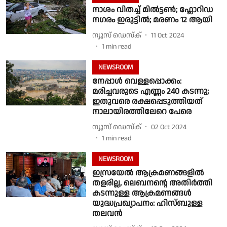
നാശം വിതച്ച് മിൽട്ടൺ; ഫ്ലോറിഡ
നഗരം ഇരുട്ടിൽ; മരണം 12 ആയി
ന്യൂസ് ഡെസ്ക്
11 Oct 2024
1
min read
NEWSROOM
നേപ്പാള്‍ വെള്ളപ്പൊക്കം:
മരിച്ചവരുടെ എണ്ണം 240 കടന്നു;
ഇതുവരെ രക്ഷപ്പെടുത്തിയത്
നാലായിരത്തിലേറെ പേരെ
ന്യൂസ് ഡെസ്ക്
02 Oct 2024
1
min read
NEWSROOM
ഇസ്രയേൽ ആക്രമണങ്ങളിൽ
തളരില്ല, ലെബനൻ്റെ അതിർത്തി
കടന്നുള്ള ആക്രമണങ്ങൾ
യുദ്ധപ്രഖ്യാപനം: ഹിസ്ബുള്ള
തലവൻ