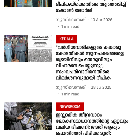
ദീപികയ്‌ക്കെതിരെ ആഞ്ഞടിച്ച്
ഷോൺ ജോർജ്
ന്യൂസ് ഡെസ്ക്
10 Apr 2026
1
min read
KERALA
"വർഗീയവാദികളുടെ കങ്കാരു
കോടതികൾ ന്യൂനപക്ഷങ്ങളെ
ട്രെയിനിലും തെരുവിലും
വിചാരണ ചെയ്യുന്നു";
സംഘപരിവാറിനെതിരെ
വിമർശനവുമായി ദീപിക
ന്യൂസ് ഡെസ്ക്
28 Jul 2025
1
min read
NEWSROOM
ഇസ്ലാമിക തീവ്രവാദം
ലോകസമാധാനത്തിൻ്റെ ഏറ്റവും
വലിയ ഭീഷണി; അത് ആരും
പൊതിഞ്ഞ് പിടിക്കരുത്: