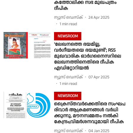
കത്തോലിക്ക സഭ മുഖപത്രം
ദീപിക
ന്യൂസ് ഡെസ്ക്
24 Apr 2025
1
min read
NEWSROOM
'ലേഖനത്തെ ഭയമില്ല,
വർഗീയതയെ ഭയമുണ്ട്'; RSS
മുഖവാരിക ഓർഗനൈസറിലെ
ലേഖനത്തിനെതിരെ ദീപിക
എഡിറ്റോറിയൽ
ന്യൂസ് ഡെസ്ക്
07 Apr 2025
1
min read
NEWSROOM
ക്രൈ​സ്ത​വ​ർ​ക്കെ​തി​രെ സം​ഘ​പ​
രി​വാ​ർ ആ​ക്ര​മ​ണ​ങ്ങ​ൾ വ​ർ​ധി​
ക്കുന്നു, മൗ​ന​സ​മ്മ​തം നല്‍കി
കേന്ദ്രം;വിമർശനവുമായി ദീപിക
ന്യൂസ് ഡെസ്ക്
04 Jan 2025