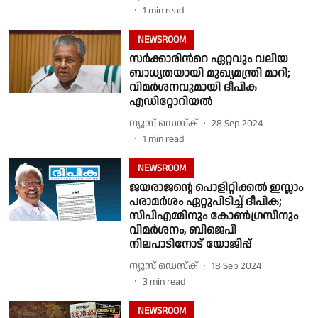
1
min read
NEWSROOM
സ​ർ​ക്കാ​രി​ന്‍റെ ഏ​റ്റ​വും വ​ലി​യ
ബാ​ധ്യ​ത​യാ​യി മു​ഖ്യ​മ​ന്ത്രി​ മാ​റി;
വിമർശനവുമായി ദീപിക
എഡിറ്റോറിയൽ
ന്യൂസ് ഡെസ്ക്
28 Sep 2024
1
min read
NEWSROOM
ജയരാജന്റെ പൊളിറ്റിക്കല്‍ ഇസ്ലാം
പരാമര്‍ശം ഏറ്റുപിടിച്ച് ദീപിക;
സിപിഎമ്മിനും കോണ്‍ഗ്രസിനും
വിമര്‍ശനം, ബിജെപി
നിലപാടിനോട് യോജിപ്പ്
ന്യൂസ് ഡെസ്ക്
18 Sep 2024
3
min read
NEWSROOM