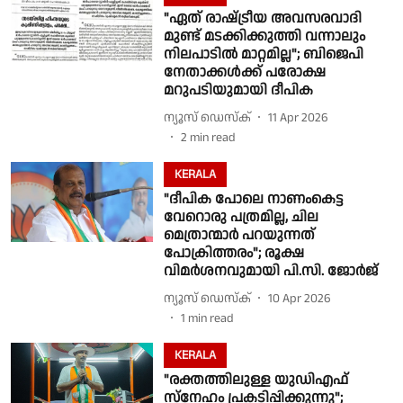
"ഏത് രാഷ്‌ട്രീയ അവസരവാദി
മുണ്ട് മടക്കിക്കുത്തി വന്നാലും
നിലപാടിൽ മാറ്റമില്ല"; ബിജെപി
നേതാക്കൾക്ക് പരോക്ഷ
മറുപടിയുമായി ദീപിക
ന്യൂസ് ഡെസ്ക്
11 Apr 2026
2
min read
KERALA
"ദീപിക പോലെ നാണംകെട്ട
വേറൊരു പത്രമില്ല, ചില
മെത്രാന്മാര്‍ പറയുന്നത്
പോക്രിത്തരം"; രൂക്ഷ
വിമർശനവുമായി പി.സി. ജോർജ്
ന്യൂസ് ഡെസ്ക്
10 Apr 2026
1
min read
KERALA
"രക്തത്തിലുള്ള യുഡിഎഫ്
സ്നേഹം പ്രകടിപ്പിക്കുന്നു";