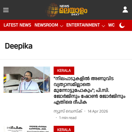
LATEST NEWS
NEWSROOM
ENTERTAINMENT
WORLD CUP
Deepika
KERALA
"നിലപാടുകളിൽ അണുവിട
വ്യത്യാസമില്ലാതെ
മുന്നോട്ടുപോകും"; പി.സി.
ജോർജിനും ഷോൺ ജോർജിനും
എതിരെ ദീപിക
ന്യൂസ് ഡെസ്ക്
14 Apr 2026
1
min read
KERALA