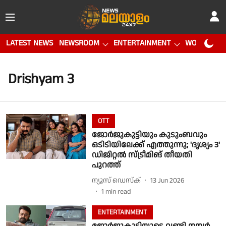
LATEST NEWS
NEWSROOM
ENTERTAINMENT
WORLD CUP
Drishyam 3
OTT
ജോർജുകുട്ടിയും കുടുംബവും
ഒടിടിയിലേക്ക് എത്തുന്നു; 'ദൃശ്യം 3'
ഡിജിറ്റൽ സ്ട്രീമിങ് തീയതി
പുറത്ത്
ന്യൂസ് ഡെസ്ക്
13 Jun 2026
1
min read
ENTERTAINMENT