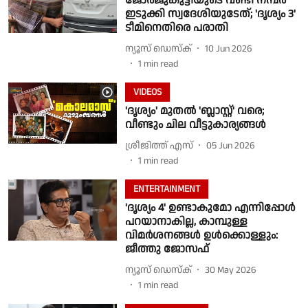
ജോർജുകുട്ടിയുടെ വണ്ടി നമ്പർ
ഇടുക്കി സ്വദേശിയുടേത്; 'ദൃശ്യം 3'
ടീമിനെതിരെ പരാതി
ന്യൂസ് ഡെസ്ക്
10 Jun 2026
1
min read
VIDEOS
'ദൃശ്യം' മുതൽ 'ബ്ലാസ്റ്റ്' വരെ;
വീണ്ടും ചില വീട്ടുകാര്യങ്ങൾ
ശ്രീജിത്ത് എസ്
05 Jun 2026
1
min read
ENTERTAINMENT
'ദൃശ്യം 4' ഉണ്ടാകുമോ എന്നിപ്പോൾ
പറയാനാകില്ല, കാമ്പുള്ള
വിമർശനങ്ങൾ ഉൾക്കൊള്ളും:
ജീത്തു ജോസഫ്
ന്യൂസ് ഡെസ്ക്
30 May 2026
1
min read