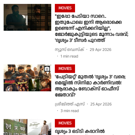
MOVIES
"ഇപ്പോ പേടിയാ സാറെ..
ഇതുപോലെ ഇനി ആരൊക്കെ
ഉണ്ടെന്ന് എനിക്കറിയില്ല",
ജോർജുകുട്ടിയുടെ മൂന്നാം വരവ്;
'ദൃശ്യം 3' ടീസർ പുറത്ത്
ന്യൂസ് ഡെസ്ക്
29 Apr 2026
1
min read
MOVIES
'പേട്രിയറ്റ്' മുതൽ 'ദൃശ്യം 3' വരെ;
മെയ്യിൽ സിനിമാ കാർണിവൽ!
ആരാകും ബോക്സ് ഓഫീസ്
ജേതാവ്?
ശ്രീജിത്ത് എസ്
25 Apr 2026
3
min read
MOVIES
ദൃശ്യം 3 ഒടിടി കരാറിൽ