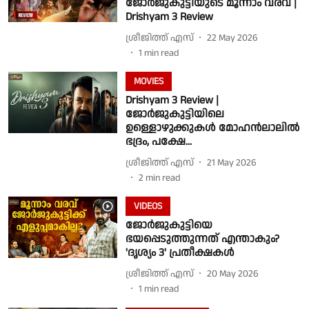
ജോർജുകുട്ടിയുടെ മൂന്നാം വരവ് |
Drishyam 3 Review
ശ്രീജിത്ത് എസ്
22 May 2026
1
min read
MOVIES
Drishyam 3 Review |
ജോർജുകുട്ടിയിലെ
ഉള്ളൊഴുക്കുകൾ മോഹൻലാലിൽ
ഭ​ദ്രം, പക്ഷേ...
ശ്രീജിത്ത് എസ്
21 May 2026
2
min read
VIDEOS
ജോർജുകുട്ടിയെ
ഭയപ്പെടുത്തുന്നത് എന്താകും?
'ദൃശ്യം 3' പ്രതീക്ഷകൾ
ശ്രീജിത്ത് എസ്
20 May 2026
1
min read