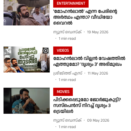
ENTERTAINMENT
'മോഹൻലാൽ' എന്ന പേരിന്റെ
അർത്ഥം എന്താ? വീഡിയോ
വൈറൽ
ന്യൂസ് ഡെസ്ക്
19 May 2026
1
min read
VIDEOS
മോഹൻലാൽ വില്ലൻ വേഷത്തിൽ
എത്തുമോ? 'ദൃശ്യം 3' അഭിമുഖം
ശ്രീജിത്ത് എസ്
11 May 2026
1
min read
MOVIES
പിടിക്കപ്പെടുമോ ജോർജുകുട്ടി?
സസ്പെൻസ് നിറച്ച് ദൃശ്യം 3
ട്രെയിലർ
ന്യൂസ് ഡെസ്ക്
09 May 2026
1
min read