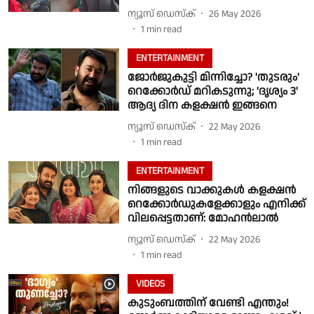
ന്യൂസ് ഡെസ്ക്
26 May 2026
1
min read
ENTERTAINMENT
ജോർജുകുട്ടി മിന്നിച്ചോ? 'തുടരും'
റെക്കോർഡ് മറികടുന്നു; 'ദൃശ്യം 3'
ആദ്യ ദിന കളക്ഷൻ ഇങ്ങനെ
ന്യൂസ് ഡെസ്ക്
22 May 2026
1
min read
ENTERTAINMENT
നിങ്ങളുടെ വാക്കുകൾ കളക്ഷൻ
റെക്കോർഡുകളേക്കാളും എനിക്ക്
വിലപ്പെട്ടതാണ്: മോഹൻലാൽ
ന്യൂസ് ഡെസ്ക്
22 May 2026
1
min read
VIDEOS
കുടുംബത്തിന് വേണ്ടി എന്തും!