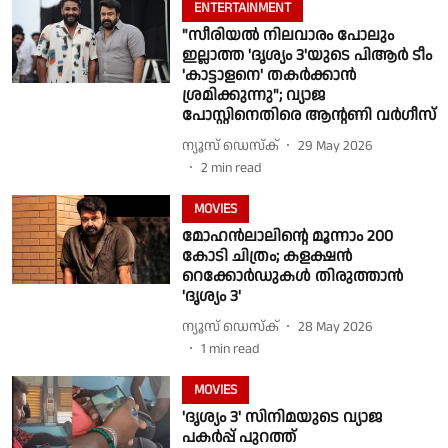
ENTERTAINMENT
"സീരിയൽ നിലവാരം പോലും
ഇല്ലാത്ത 'ദൃശ്യം 3'യുടെ പിആർ ടീം
'കാട്ടാളനെ' തകർക്കാൻ
ശ്രമിക്കുന്നു"; വ്യാജ
പോസ്റ്റിനെതിരെ ആന്റണി വർഗീസ്
ന്യൂസ് ഡെസ്ക്
29 May 2026
2
min read
MOVIES
മോഹൻലാലിന്റെ മൂന്നാം 200
കോടി ചിത്രം; കളക്ഷൻ
റെക്കോർഡുകൾ തിരുത്താൻ
'ദൃശ്യം 3'
ന്യൂസ് ഡെസ്ക്
28 May 2026
1
min read
MOVIES
'ദൃശ്യം 3' സിനിമയുടെ വ്യാജ
പകർപ്പ് പുറത്ത്