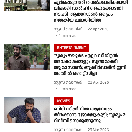
ഏർപ്പെടുന്നത് താൽക്കാലികമായി
വിലക്കി ഡൽഹി ഹൈക്കോടതി;
നടപടി ആമസോൺ പ്രൈം
നൽകിയ പരാതിയിൽ
ന്യൂസ് ഡെസ്ക്
22 Apr 2026
1
min read
ENTERTAINMENT
'ദൃശ്യം 3'യുടെ എല്ലാ ഡിജിറ്റൽ
അവകാശങ്ങളും സ്വന്തമാക്കി
ആമസോൺ; ആശിർവാദിന് ഇനി
അതിൽ റൈറ്റ്‌സില്ല!
ന്യൂസ് ഡെസ്ക്
03 Apr 2026
1
min read
MOVIES
ബിഗ് സ്‌ക്രീനിൽ ആവേശം
തീർക്കാൻ ജോർജുകുട്ടി; ‘ദൃശ്യം 2’
റിലീസിനൊരുങ്ങുന്നു
ന്യൂസ് ഡെസ്ക്
25 Mar 2026