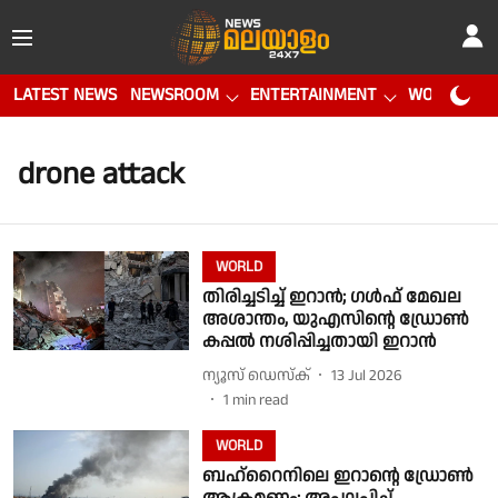
LATEST NEWS
NEWSROOM
ENTERTAINMENT
WORLD CUP
drone attack
WORLD
തിരിച്ചടിച്ച് ഇറാൻ; ഗൾഫ് മേഖല
അശാന്തം, യുഎസിൻ്റെ ഡ്രോൺ
കപ്പൽ നശിപ്പിച്ചതായി ഇറാൻ
ന്യൂസ് ഡെസ്ക്
13 Jul 2026
1
min read
WORLD
ബഹ്റൈനിലെ ഇറാൻ്റെ ഡ്രോൺ