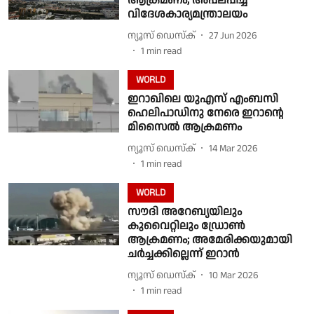
ആക്രമണം; അപലപിച്ച്
വിദേശകാര്യമന്ത്രാലയം
ന്യൂസ് ഡെസ്ക്
27 Jun 2026
1
min read
WORLD
ഇറാഖിലെ യുഎസ് എംബസി
ഹെലിപാഡിനു നേരെ ഇറാൻ്റെ
മിസൈൽ ആക്രമണം
ന്യൂസ് ഡെസ്ക്
14 Mar 2026
1
min read
WORLD
സൗദി അറേബ്യയിലും
കുവൈറ്റിലും ഡ്രോണ്‍
ആക്രമണം; അമേരിക്കയുമായി
ചർച്ചക്കില്ലെന്ന് ഇറാൻ
ന്യൂസ് ഡെസ്ക്
10 Mar 2026
1
min read