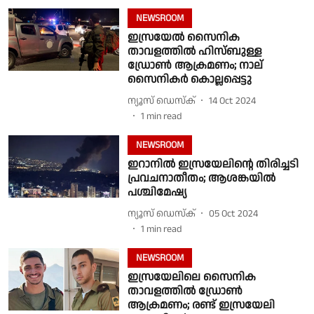
NEWSROOM
ഇസ്രയേൽ സൈനിക
താവളത്തിൽ ഹിസ്ബുള്ള
ഡ്രോൺ ആക്രമണം; നാല്
സൈനികർ കൊല്ലപ്പെട്ടു
ന്യൂസ് ഡെസ്ക്
14 Oct 2024
1
min read
NEWSROOM
ഇറാനിൽ ഇസ്രയേലിൻ്റെ തിരിച്ചടി
പ്രവചനാതീതം; ആശങ്കയിൽ
പശ്ചിമേഷ്യ
ന്യൂസ് ഡെസ്ക്
05 Oct 2024
1
min read
NEWSROOM
ഇസ്രയേലിലെ സൈനിക
താവളത്തിൽ ഡ്രോൺ
ആക്രമണം; രണ്ട് ഇസ്രയേലി