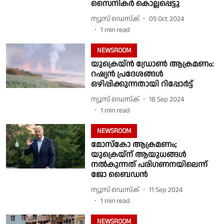
സൈനികർ കൊല്ലപ്പെട്ടു
ന്യൂസ് ഡെസ്ക്
05 Oct 2024
1
min read
NEWSROOM
യുക്രെയ്‌ൻ ഡ്രോൺ ആക്രമണം:
റഷ്യൻ പ്രദേശങ്ങൾ
ഒഴിപ്പിക്കുന്നതായി റിപ്പോർട്ട്
ന്യൂസ് ഡെസ്ക്
18 Sep 2024
1
min read
NEWSROOM
മോസ്കോ ആക്രമണം;
യുക്രെയ്ന് ആയുധങ്ങൾ
നൽകുന്നത് പരിഗണനയിലെന്ന്
ജോ ബൈഡൻ
ന്യൂസ് ഡെസ്ക്
11 Sep 2024
1
min read
NEWSROOM