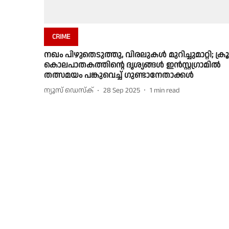
CRIME
നഖം പിഴുതെടുത്തു, വിരലുകൾ മുറിച്ചുമാറ്റി; ക്ര
കൊലപാതകത്തിൻ്റെ ദൃശ്യങ്ങൾ ഇൻസ്റ്റഗ്രാമിൽ
തത്സമയം പങ്കുവെച്ച് ഗുണ്ടാനേതാക്കൾ
ന്യൂസ് ഡെസ്ക്
28 Sep 2025
1
min read