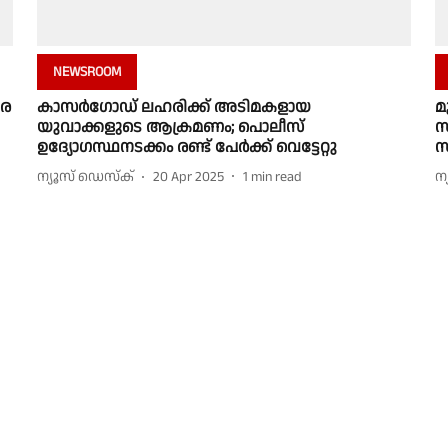
NEWSROOM
ൂര
കാസര്‍ഗോഡ് ലഹരിക്ക് അടിമകളായ
മ
യുവാക്കളുടെ ആക്രമണം; പൊലീസ്
സ
ഉദ്യോഗസ്ഥനടക്കം രണ്ട് പേര്‍ക്ക് വെട്ടേറ്റു
സ
ന്യൂസ് ഡെസ്ക്
20 Apr 2025
1
min read
ന