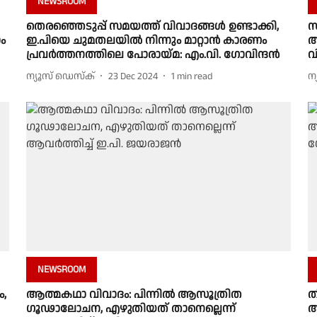
NEWSROOM
തെരഞ്ഞെടുപ്പ് സമയത്ത് വിവാദങ്ങൾ ഉണ്ടാക്കി,
സ
ം
ഇ.പിയെ ചുമതലയിൽ നിന്നും മാറ്റാൻ കാരണം
ആ
പ്രവര്‍ത്തനത്തിലെ പോരായ്മ: എം.വി. ഗോവിന്ദന്‍
വ
ന്യൂസ് ഡെസ്ക്
23 Dec 2024
1
min read
ന
NEWSROOM
ം,
ആത്മകഥാ വിവാദം: പിന്നിൽ ആസൂത്രിത
ത
ഗൂഢാലോചന, എഴുതിയത് താനെല്ലെന്ന്
ആ