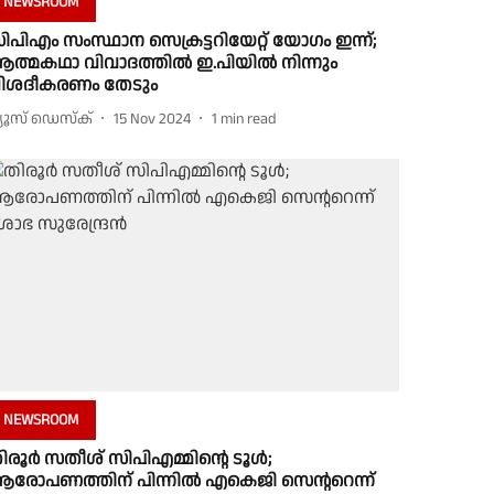
NEWSROOM
ിപിഎം സംസ്ഥാന സെക്രട്ടറിയേറ്റ് യോഗം ഇന്ന്;
ത്മകഥാ വിവാദത്തിൽ ഇ.പിയിൽ നിന്നും
ിശദീകരണം തേടും
്യൂസ് ഡെസ്ക്
15 Nov 2024
1
min read
NEWSROOM
ിരൂർ സതീശ് സിപിഎമ്മിൻ്റെ ടൂൾ;
രോപണത്തിന് പിന്നിൽ എകെജി സെൻ്ററെന്ന്