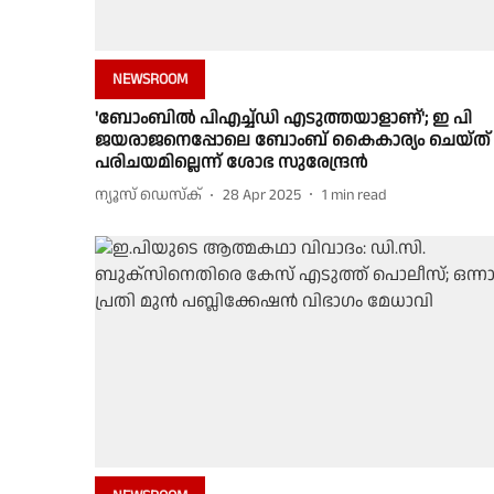
NEWSROOM
'ബോംബിൽ പിഎച്ച്ഡി എടുത്തയാളാണ്'; ഇ പി
ജയരാജനെപ്പോലെ ബോംബ് കൈകാര്യം ചെയ്ത്
പരിചയമില്ലെന്ന് ശോഭ സുരേന്ദ്രൻ
ന്യൂസ് ഡെസ്ക്
28 Apr 2025
1
min read