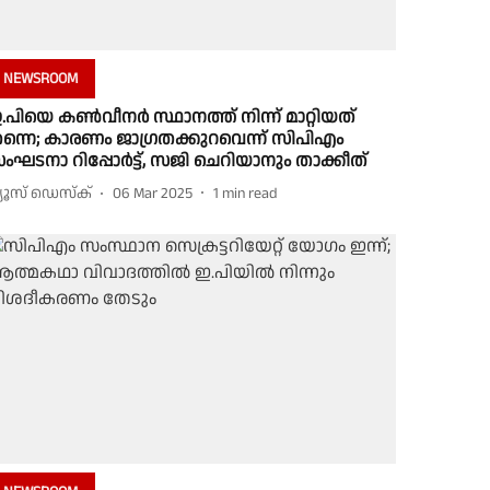
NEWSROOM
.പിയെ കൺവീനർ സ്ഥാനത്ത് നിന്ന് മാറ്റിയത്
ന്നെ; കാരണം ജാഗ്രതക്കുറവെന്ന് സിപിഎം
ംഘടനാ റിപ്പോർട്ട്, സജി ചെറിയാനും താക്കീത്
്യൂസ് ഡെസ്ക്
06 Mar 2025
1
min read