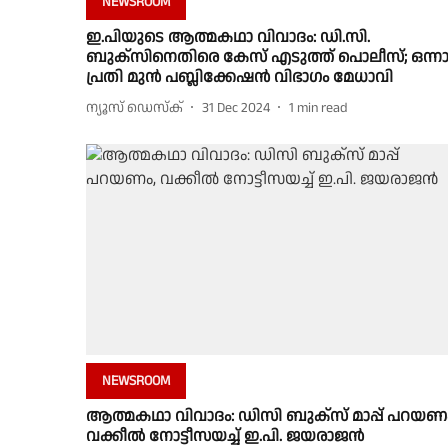
NEWSROOM
ഇ.പിയുടെ ആത്മകഥാ വിവാദം: ഡി.സി.
ബുക്സിനെതിരെ കേസ് എടുത്ത് പൊലീസ്; ഒന്നാ
പ്രതി മുൻ പബ്ലിക്കേഷൻ വിഭാഗം മേധാവി
ന്യൂസ് ഡെസ്ക്
31 Dec 2024
1
min read
NEWSROOM
ആത്മകഥാ വിവാദം: ഡിസി ബുക്‌സ്‌ മാപ്പ് പറയണ
വക്കീൽ നോട്ടീസയച്ച് ഇ.പി. ജയരാജൻ