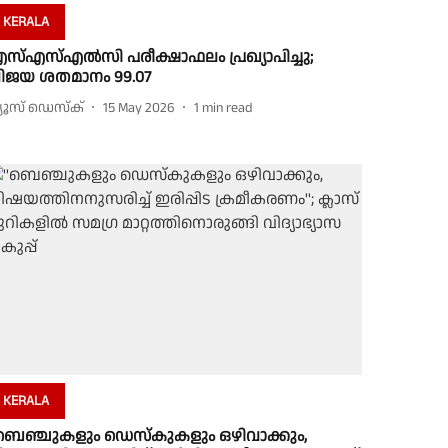
KERALA
സ്എസ്എൽസി പരീക്ഷാഫലം പ്രഖ്യാപിച്ചു;
ിജയ ശതമാനം 99.07
്യൂസ് ഡെസ്ക്
15 May 2026
1
min read
KERALA
'ബെഞ്ചുകളും ഡെസ്കുകളും ഒഴിവാക്കും,