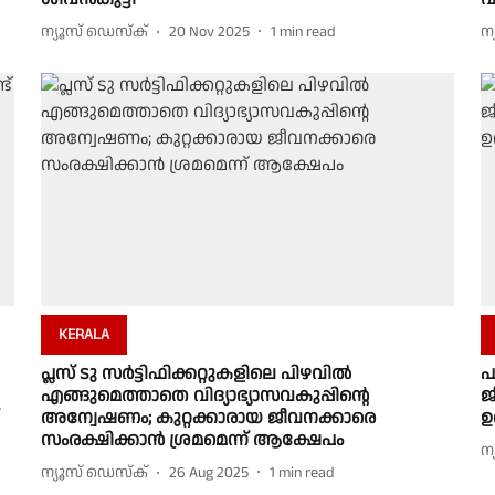
ന്യൂസ് ഡെസ്ക്
20 Nov 2025
1
min read
ന
KERALA
പ്ലസ് ടു സർട്ടിഫിക്കറ്റുകളിലെ പിഴവിൽ
പ
എങ്ങുമെത്താതെ വിദ്യാഭ്യാസവകുപ്പിൻ്റെ
ജ
അന്വേഷണം; കുറ്റക്കാരായ ജീവനക്കാരെ
ഉ
സംരക്ഷിക്കാൻ ശ്രമമെന്ന് ആക്ഷേപം
ന
ന്യൂസ് ഡെസ്ക്
26 Aug 2025
1
min read