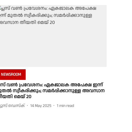
NEWSROOM
്ലസ് വൺ പ്രവേശനം: ഏകജാലക അപേക്ഷ ഇന്ന്
ുതൽ സ്വീകരിക്കും; സമർപ്പിക്കാനുള്ള അവസാന
ീയതി മെയ് 20
്യൂസ് ഡെസ്ക്
14 May 2025
1
min read