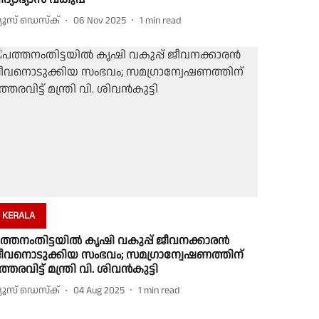
്യൂസ് ഡെസ്ക്
06 Nov 2025
1
min read
KERALA
ത്തനംതിട്ടയിൽ കൃഷി വകുപ്പ് ജീവനക്കാരൻ
ീവനൊടുക്കിയ സംഭവം; സമഗ്രാന്വേഷണത്തിന്
ത്തരവിട്ട് മന്ത്രി വി. ശിവൻകുട്ടി
്യൂസ് ഡെസ്ക്
04 Aug 2025
1
min read