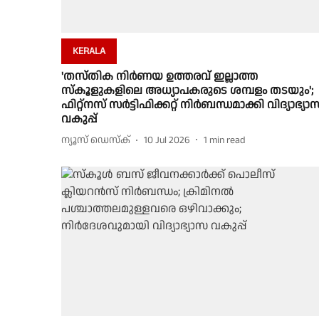
KERALA
'തസ്തിക നിർണയ ഉത്തരവ് ഇല്ലാത്ത
സ്കൂളുകളിലെ അധ്യാപകരുടെ ശമ്പളം തടയും';
ഫിറ്റ്നസ് സർട്ടിഫിക്കറ്റ് നിർബന്ധമാക്കി വിദ്യാഭ്യാ
വകുപ്പ്
ന്യൂസ് ഡെസ്ക്
10 Jul 2026
1
min read