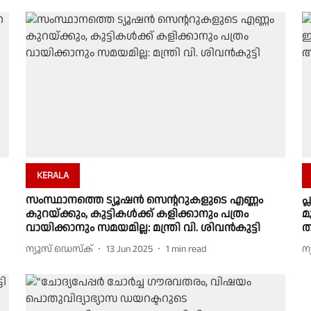
KERALA
സംസ്ഥാനത്തെ ട്യൂഷൻ സെൻ്ററുകളുടെ എണ്ണം
പ
കുറയ്ക്കും, കുട്ടികൾക്ക് കളിക്കാനും പത്രം
മ
വായിക്കാനും സമയമില്ല: മന്ത്രി വി. ശിവൻകുട്ടി
ത
ന്യൂസ് ഡെസ്ക്
13 Jun 2025
1
min read
ന