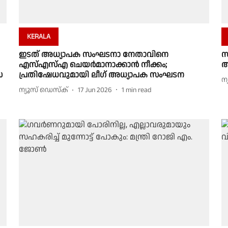
KERALA
ഇടത് അധ്യാപക സംഘടനാ നേതാവിനെ
സ
എസ്എസ്എ ചെയർമാനാക്കാൻ നീക്കം;
അ
സ
പ്രതിഷേധവുമായി ലീഗ് അധ്യാപക സംഘടന
ന
ന്യൂസ് ഡെസ്ക്
17 Jun 2026
1
min read