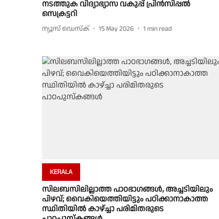
നടത്തുക വിദ്യാഭ്യാസ വകുപ്പ് പ്രിൻസിപ്പൽ
സെക്രട്ടറി
ന്യൂസ് ഡെസ്ക്
15 May 2026
1
min read
KERALA
സിലബസിലില്ലാത്ത പാഠഭാഗങ്ങൾ, അച്ചടിയിലും
പിഴവ്; വൈകിയെത്തിയിട്ടും പഠിക്കാനാകാത്ത
സ്ഥിതിയിൽ കാഴ്ച്ചാ പരിമിതരുടെ
പാഠപുസ്കങ്ങൾ