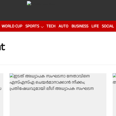
WORLD CUP
SPORTS
TECH
AUTO
BUSINESS
LIFE
SOCIAL
t