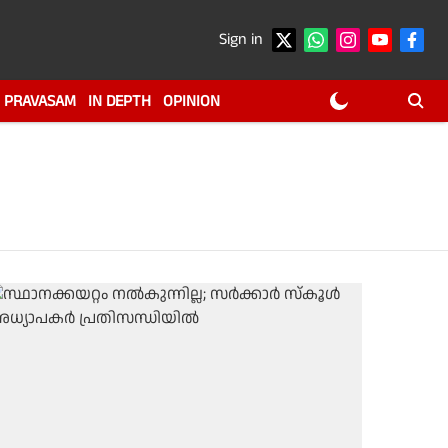
Sign in
PRAVASAM
IN DEPTH
OPINION