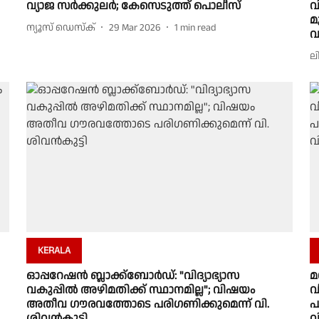
വ്യാജ സർക്കുലർ; കേസെടുത്ത് പൊലീസ്
വ
മ
ന്യൂസ് ഡെസ്ക്
29 Mar 2026
1
min read
വ
ല
KERALA
ഓപ്പറേഷൻ ബ്ലാക്ക്ബോർഡ്: "വിദ്യാഭ്യാസ
മ
വകുപ്പിൽ അഴിമതിക്ക് സ്ഥാനമില്ല"; വിഷയം
വ
അതീവ ഗൗരവത്തോടെ പരിഗണിക്കുമെന്ന് വി.
പ
ശിവൻകുട്ടി
വ