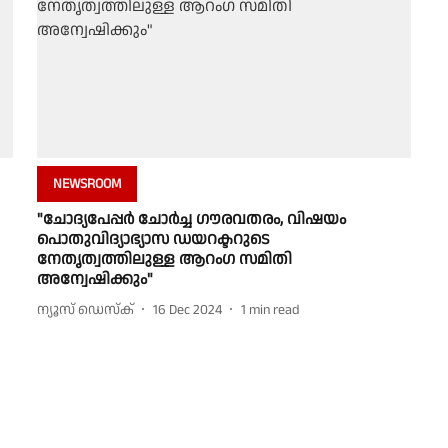
NEWSROOM
"ചോദ്യപേപ്പര്‍ ചോര്‍ച്ച ഗൗരവതരം, വിഷയം
പൊതുവിദ്യാഭ്യാസ ഡയറക്ടറുടെ
നേതൃത്വത്തിലുള്ള ആറംഗ സമിതി
അന്വേഷിക്കും"
ന്യൂസ് ഡെസ്ക്
16 Dec 2024
1
min read