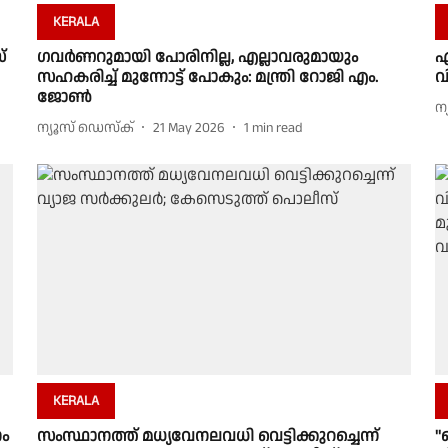
KERALA
്
ഗവർണറുമായി പോരിനില്ല, എല്ലാവരുമായും
എ
സഹകരിച്ച് മുന്നോട്ട് പോകും: മന്ത്രി റോജി എം.
വ
ജോൺ
ന
ന്യൂസ് ഡെസ്ക്
21 May 2026
1
min read
KERALA
ം
സംസ്ഥാനത്ത് മധ്യവേനലവധി വെട്ടിക്കുറച്ചെന്ന്
'