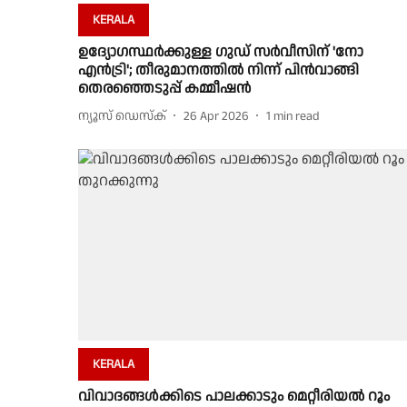
KERALA
ഉദ്യോഗസ്ഥർക്കുള്ള ഗുഡ് സർവീസിന് 'നോ
എൻട്രി'; തീരുമാനത്തിൽ നിന്ന് പിൻവാങ്ങി
തെരഞ്ഞെടുപ്പ് കമ്മീഷൻ
ന്യൂസ് ഡെസ്ക്
26 Apr 2026
1
min read
KERALA
വിവാദങ്ങൾക്കിടെ പാലക്കാടും മെറ്റീരിയൽ റൂം