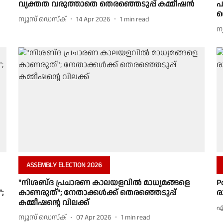
വ്യക്തത വരുത്താതെ തെരഞ്ഞെടുപ്പ് കമ്മീഷൻ
പ
ത
ന്യൂസ് ഡെസ്ക്
14 Apr 2026
1
min read
ന
ASSEMBLY ELECTION 2026
"നിശബ്‌ദ പ്രചാരണ കാലയളവിൽ മാധ്യമങ്ങളെ
P
;
കാണരുത്"; നേതാക്കൾക്ക് തെരഞ്ഞെടുപ്പ്
ര
കമ്മീഷൻ്റെ വിലക്ക്
എ
ന്യൂസ് ഡെസ്ക്
07 Apr 2026
1
min read