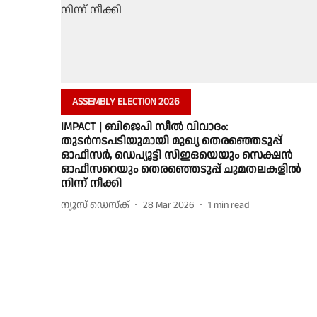
ASSEMBLY ELECTION 2026
IMPACT | ബിജെപി സീൽ വിവാദം:
തുടർനടപടിയുമായി മുഖ്യ തെരഞ്ഞെടുപ്പ്
ഓഫീസർ, ഡെപ്യൂട്ടി സിഇഒയെയും സെക്ഷൻ
ഓഫീസറെയും തെരഞ്ഞെടുപ്പ് ചുമതലകളിൽ
നിന്ന് നീക്കി
ന്യൂസ് ഡെസ്ക്
28 Mar 2026
1
min read