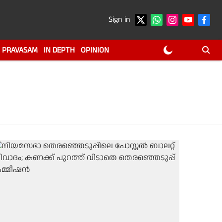
Sign in
PRAVASAM
IN DEPTH
OPINION