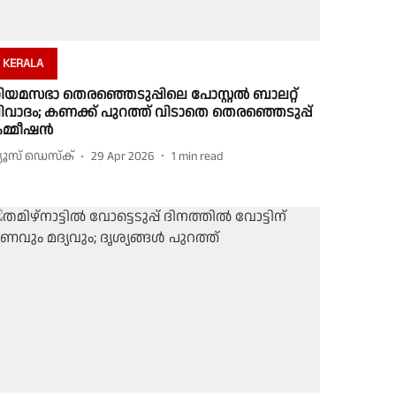
KERALA
ിയമസഭാ തെരഞ്ഞെടുപ്പിലെ പോസ്റ്റൽ ബാലറ്റ്
ിവാ​ദം; കണക്ക് പുറത്ത് വിടാതെ തെരഞ്ഞെടുപ്പ്
മ്മീഷൻ
്യൂസ് ഡെസ്ക്
29 Apr 2026
1
min read