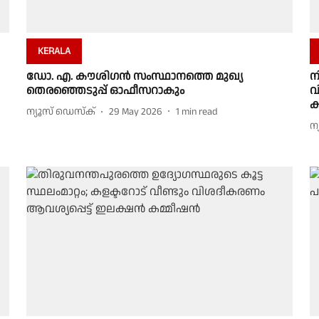
KERALA
ഡോ. എ. കൗശിഗൻ സംസ്ഥാനത്തെ മുഖ്യ
ന
തെരഞ്ഞെടുപ്പ് ഓഫീസറാകും
വ
ക
ന്യൂസ് ഡെസ്ക്
29 May 2026
1
min read
ന