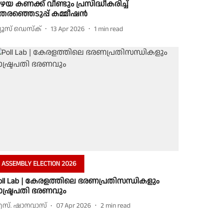
ഴയ കണക്ക് വീണ്ടും പ്രസിദ്ധീകരിച്ച്
െരഞ്ഞെടുപ്പ് കമ്മീഷൻ
്യൂസ് ഡെസ്ക്
13 Apr 2026
1
min read
ASSEMBLY ELECTION 2026
oll Lab | കേരളത്തിലെ ഭരണപ്രതിസന്ധികളും
ാഷ്ട്രപതി ഭരണവും
സ്. ഷാനവാസ്
07 Apr 2026
2
min read