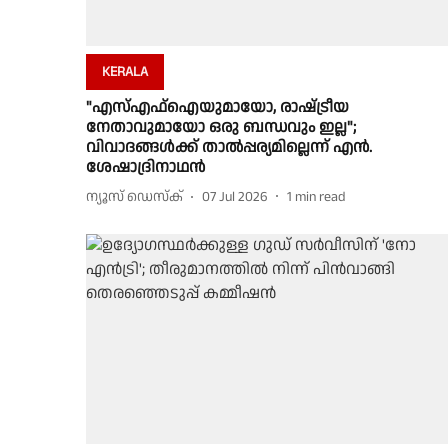
KERALA
"എസ്എഫ്ഐയുമായോ, രാഷ്‌ട്രീയ
നേതാവുമായോ ഒരു ബന്ധവും ഇല്ല";
വിവാദങ്ങൾക്ക് താൽപ്പര്യമില്ലെന്ന് എൻ.
ശേഷാദ്രിനാഥൻ
ന്യൂസ് ഡെസ്ക്
07 Jul 2026
1
min read