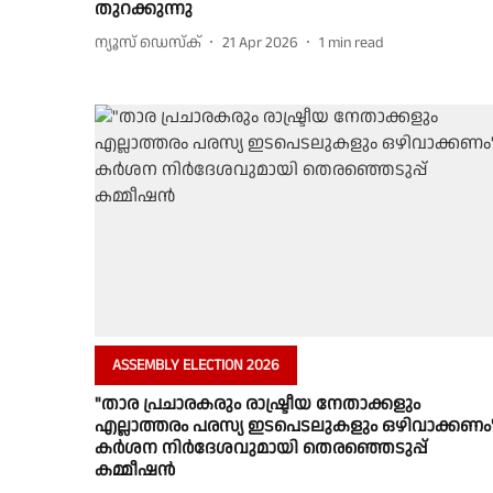
തുറക്കുന്നു
ന്യൂസ് ഡെസ്ക്
21 Apr 2026
1
min read
ASSEMBLY ELECTION 2026
"താര പ്രചാരകരും രാഷ്ട്രീയ നേതാക്കളും
എല്ലാത്തരം പരസ്യ ഇടപെടലുകളും ഒഴിവാക്കണം"
കർശന നിർദേശവുമായി തെരഞ്ഞെടുപ്പ്
കമ്മീഷൻ