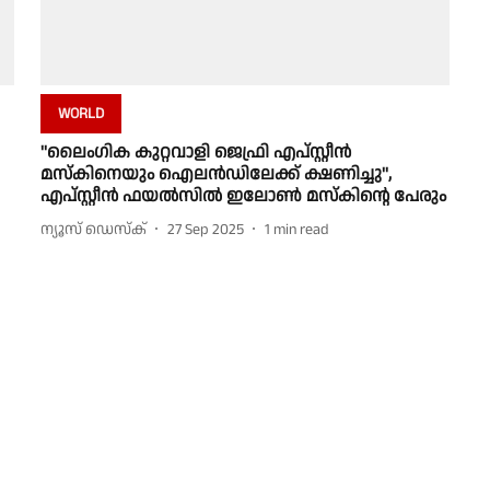
WORLD
''ലൈംഗിക കുറ്റവാളി ജെഫ്രി എപ്സ്റ്റീന്‍
മസ്കിനെയും ഐലൻഡിലേക്ക് ക്ഷണിച്ചു'',
എപ്‌സ്റ്റീന്‍ ഫയല്‍സില്‍ ഇലോണ്‍ മസ്‌കിന്റെ പേരും
ന്യൂസ് ഡെസ്ക്
27 Sep 2025
1
min read