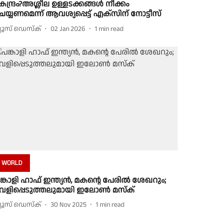
േന്ദ്രം?അശ്ലീല ഉള്ളടക്കങ്ങള്‍ നീക്കം
െയ്യണമെന്ന് ആവശ്യപ്പെട്ട് എക്‌സിന് നോട്ടീസ്
്യൂസ് ഡെസ്ക്
02 Jan 2026
1
min read
WORLD
ങ്കാളി ഹാഫ് ഇന്ത്യൻ, മകൻ്റെ പേരിൽ ശേഖറും;
െളിപ്പെടുത്തലുമായി ഇലോൺ മസ്ക്
്യൂസ് ഡെസ്ക്
30 Nov 2025
1
min read