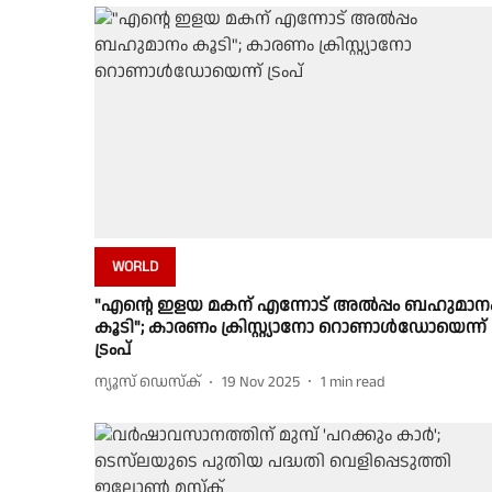
WORLD
"എൻ്റെ ഇളയ മകന് എന്നോട് അൽപ്പം ബഹുമാന
കൂടി"; കാരണം ക്രിസ്റ്റ്യാനോ റൊണാൾഡോയെന്ന്
ട്രംപ്
ന്യൂസ് ഡെസ്ക്
19 Nov 2025
1
min read