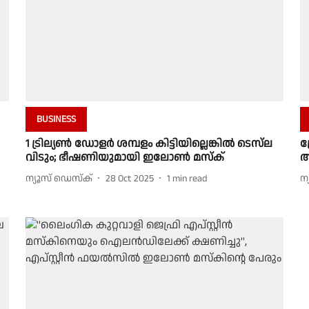
BUSINESS
1 ട്രില്യൺ ഡോളർ ശമ്പളം കിട്ടിയില്ലെങ്കിൽ ടെസ്‌ല
ഗ
വിടും; ഭീഷണിയുമായി ഇലോൺ മസ്ക്
ആ
ന്യൂസ് ഡെസ്ക്
28 Oct 2025
1
min read
ന