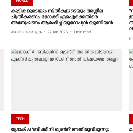
WORLD
കുട്ടികളുടെയും സ്ത്രീകളുടെയും അശ്ലീല
"
ചിത്രീകരണം; ഗ്രോക്ക് എഐക്കെതിരെ
ഇ
അന്വേഷണം ആരംഭിച്ച് യൂറോപ്യന്‍ യൂണിയന്‍
ത
ല
കവിത രേണുക
27 Jan 2026
1
min read
പ
TECH
ഗ്രോക് AI 'ബിക്കിനി ട്രെന്‍റ്' അതിരുവിടുന്നു;
മ