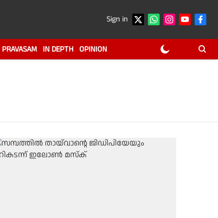
Sign in
PRAVASAM
IN DEPTH
OPINION