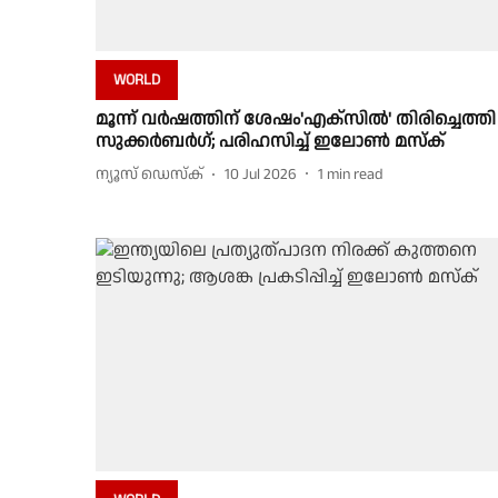
WORLD
മൂന്ന് വർഷത്തിന് ശേഷം'എക്‌സിൽ' തിരിച്ചെത്തി
സുക്കർബർഗ്; പരിഹസിച്ച് ഇലോൺ മസ്‌ക്
ന്യൂസ് ഡെസ്ക്
10 Jul 2026
1
min read