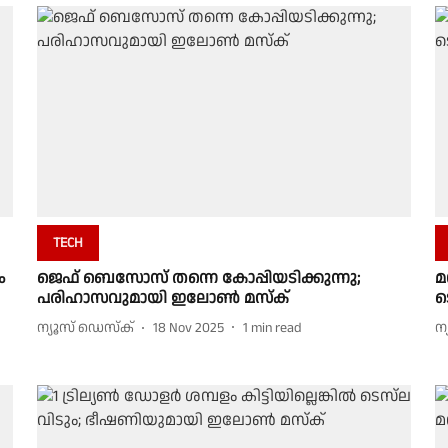
TECH
ം
ജെഫ് ബെസോസ് തന്നെ കോപ്പിയടിക്കുന്നു;
മ
പരിഹാസവുമായി ഇലോണ്‍ മസ്‌ക്
ട
ന്യൂസ് ഡെസ്ക്
18 Nov 2025
1
min read
ന