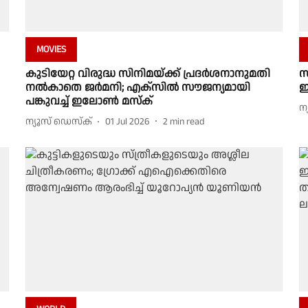
MOVIES
കുടിയേറ്റ വിരുദ്ധ സിനിമയ്ക്ക് പ്രദർശനാനുമതി
സ
നൽകാതെ ജർമനി; എക്സിൽ സൗജന്യമായി
ഇ
പങ്കുവച്ച് ഇലോൺ മസ്ക്
ന
ന്യൂസ് ഡെസ്ക്
01 Jul 2026
2
min read