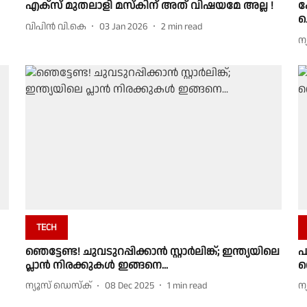
എക്സ് മുതലാളി മസ്കിന് അത് വിഷയമേ അല്ല !
ക
ച
വിപിന്‍ വി.കെ
03 Jan 2026
2
min read
ന
TECH
ഞെട്ടേണ്ട! ചുവടുറപ്പിക്കാന്‍ സ്റ്റാര്‍ലിങ്ക്; ഇന്ത്യയിലെ
പ
പ്ലാന്‍ നിരക്കുകള്‍ ഇങ്ങനെ...
വ
ന്യൂസ് ഡെസ്ക്
08 Dec 2025
1
min read
ന