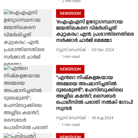
2
min read
NEWSROOM
'ഐഎഎസ് ഉദ്യോഗസ്ഥനായ
ജയതിലകനെ വിമർശിച്ചത്
കുറ്റകരം'; എൻ. പ്രശാന്തിനെതിരെ
സർക്കാർ ചാർജ് മെമ്മോ
ന്യൂസ് ഡെസ്ക്
09 Dec 2024
1
min read
NEWSROOM
"എന്‍റെ നിഷ്കളങ്കയായ
അമ്മയെ അപമാനിച്ചതില്‍
ദുഃഖമുണ്ട്"; ഫേസ്ബുക്കിലെ
അശ്ലീല കമന്‍റ്; സൈബർ
പൊലീസിൽ പരാതി നൽകി ഗോപി
സുന്ദർ
ന്യൂസ് ഡെസ്ക്
18 Aug 2024
1
min read
NEWSROOM