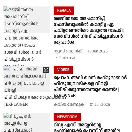
KERALA
രഞ്ജിതയെ അപമാനിച്ച്
ഫേസ്ബുക്കില്‍ കമന്റിട്ട എ.
പവിത്രനെതിരെ കടുത്ത നടപടി;
സര്‍വീസില്‍ നിന്ന് പിരിച്ചുവിടാന്‍
ശുപാര്‍ശ
ന്യൂസ് ഡെസ്ക്
13 Jun 2025
1
min read
VIDEOS
പ്രൊഫ. അലി ഖാന്‍ മഹ്‌മൂദാബാദ്
ഹിന്ദുത്വവാദികളെ വിറളി
പിടിപ്പിക്കുന്നതെന്തുകൊണ്ട്? |
EXPLAINER
കവിത രേണുക
01 Jun 2025
NEWSROOM
ദിവ്യ എസ്. അയ്യറിൻ്റെ
ഫേസ്ബുക്ക് പോസ്റ്റിന് അശ്ലീല