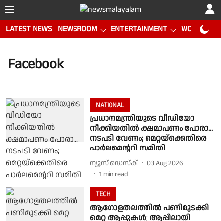
LATEST NEWS
NEWSROOM
ENTERTAINMENT
WORLD CUP
Facebook
NATIONAL
പ്രധാനമന്ത്രിയുടെ വീഡിയോ
നീക്കിയതില്‍ ക്ഷമാപണം പോരാ...
നടപടി വേണം; മെറ്റയ്‌ക്കെതിരെ
പാർലമെന്ററി സമിതി
ന്യൂസ് ഡെസ്ക്
03 Aug 2026
1
min read
TECH
ആഗോളതലത്തിൽ പണിമുടക്കി
മെറ്റ ആപ്പുകൾ; ആപ്പിലായി