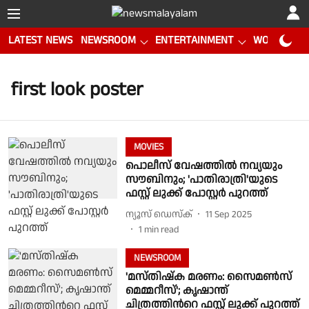
LATEST NEWS
NEWSROOM
ENTERTAINMENT
WORLD CUP
first look poster
MOVIES
പൊലീസ് വേഷത്തിൽ നവ്യയും
സൗബിനും; 'പാതിരാത്രി'യുടെ
ഫസ്റ്റ് ലുക്ക് പോസ്റ്റർ പുറത്ത്
ന്യൂസ് ഡെസ്ക്
11 Sep 2025
1
min read
NEWSROOM
'മസ്തിഷ്ക മരണം: സൈമൺസ്
മെമ്മറീസ്'; കൃഷാന്ത്‌
ചിത്രത്തിന്‍റെ ഫസ്റ്റ് ലുക്ക് പുറത്ത്