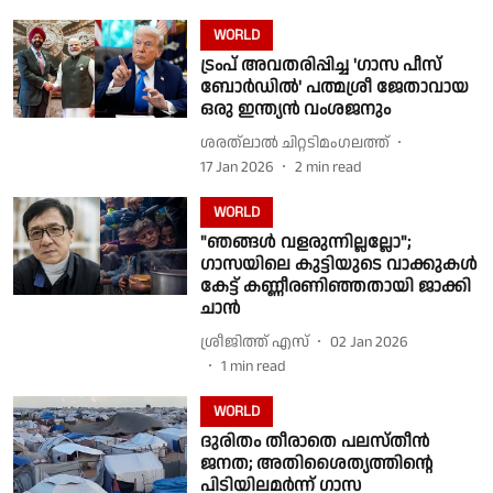
WORLD
ട്രംപ് അവതരിപ്പിച്ച 'ഗാസ പീസ്
ബോർഡിൽ' പത്മശ്രീ ജേതാവായ
ഒരു ഇന്ത്യൻ വംശജനും
ശരത്‌ലാൽ ചിറ്റടിമംഗലത്ത്
17 Jan 2026
2
min read
WORLD
"ഞങ്ങൾ വളരുന്നില്ലല്ലോ";
ഗാസയിലെ കുട്ടിയുടെ വാക്കുകൾ
കേട്ട് കണ്ണീരണിഞ്ഞതായി ജാക്കി
ചാൻ
ശ്രീജിത്ത് എസ്
02 Jan 2026
1
min read
WORLD
ദുരിതം തീരാതെ പലസ്തീൻ
ജനത; അതിശൈത്യത്തിൻ്റെ
പിടിയിലമർന്ന് ഗാസ