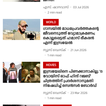
ജനത!
എസ്. ഷാനവാസ്
03 Jul 2026
2
min read
WORLD
ഗാസയിൽ മാധമപ്രവർത്തകൻ്റെ
ജീവനെടുത്ത് വ്യോമാക്രമണം;
കൊല്ലപ്പെട്ടത് ഹമാസ് ഭീകരൻ
എന്ന് ഇസ്രയേൽ
ന്യൂസ് ഡെസ്ക്
21 Jun 2026
1
min read
MOVIES
ഇസ്രയേലിനെ പിണക്കാനാകില്ല; 'ദ
വോയിസ് ഓഫ് ഹിന്ദ് റജബ്'
ചിത്രത്തിന് പ്രദർശനാനുമതി
നിഷേധിച്ച് സെൻസർ ബോർഡ്
ന്യൂസ് ഡെസ്ക്
23 Mar 2026
1
min read