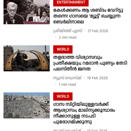
ENTERTAINMENT
കേൾക്കണം ആ ശബ്‌ദം വേറിട്ടു
തന്നെ! ഗാസയെ 'മ്യൂട്ട്' ചെയ്യുന്ന
ബെർലിനാലെ
ശ്രീജിത്ത് എസ്
21 Feb 2026
2
min read
WORLD
തളരാത്ത വിശ്വാസവും
പ്രതീക്ഷയും; റമദാൻ പുണ്യം തേടി
പലസ്തീൻ ജനത
ന്യൂസ് ഡെസ്ക്
19 Feb 2026
1
min read
WORLD
ഗാസ സിറ്റിയിലുള്ളവർക്ക്
ആശ്വാസം; മാലിന്യക്കൂമ്പാരം
നീക്കാനുള്ള നടപടി
പുരോഗമിക്കുന്നു
ന്യൂസ് ഡെസ്ക്
13 Feb 2026