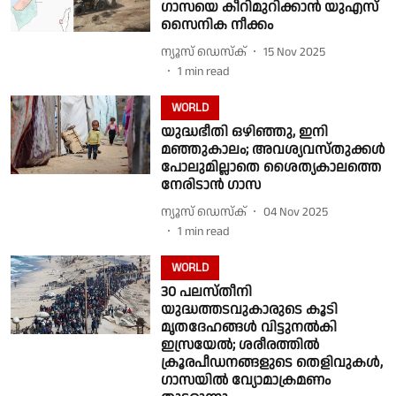
ഗാസയെ കീറിമുറിക്കാൻ യുഎസ്
സൈനിക നീക്കം
ന്യൂസ് ഡെസ്ക്
15 Nov 2025
1
min read
WORLD
യുദ്ധഭീതി ഒഴിഞ്ഞു, ഇനി
മഞ്ഞുകാലം; അവശ്യവസ്തുക്കള്‍
പോലുമില്ലാതെ ശൈത്യകാലത്തെ
നേരിടാൻ ഗാസ
ന്യൂസ് ഡെസ്ക്
04 Nov 2025
1
min read
WORLD
30 പലസ്തീനി
യുദ്ധത്തടവുകാരുടെ കൂടി
മൃതദേഹങ്ങൾ വിട്ടുനൽകി
ഇസ്രയേൽ; ശരീരത്തിൽ
ക്രൂരപീഡനങ്ങളുടെ തെളിവുകൾ,
ഗാസയിൽ വ്യോമാക്രമണം