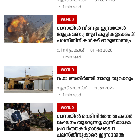
1
min read
WORLD
ഗാസയിൽ വീണ്ടും ഇസ്രയേൽ
ആക്രമണം; ആറ് കുട്ടികളടക്കം 31
പലസ്തീനികൾക്ക് ദാരുണാന്ത്യം
വിന്നി പ്രകാശ്
01 Feb 2026
1
min read
WORLD
റഫാ അതിർത്തി നാളെ തുറക്കും
ന്യൂസ് ഡെസ്ക്
31 Jan 2026
1
min read
WORLD
ഗാസയിൽ വെടിനിർത്തൽ കരാർ
ലംഘനം തുടരുന്നു; മൂന്ന് മാധ്യമ
പ്രവർത്തകർ ഉൾപ്പെടെ 11
പലസ്തീനുകാരെ ഇസ്രയേൽ