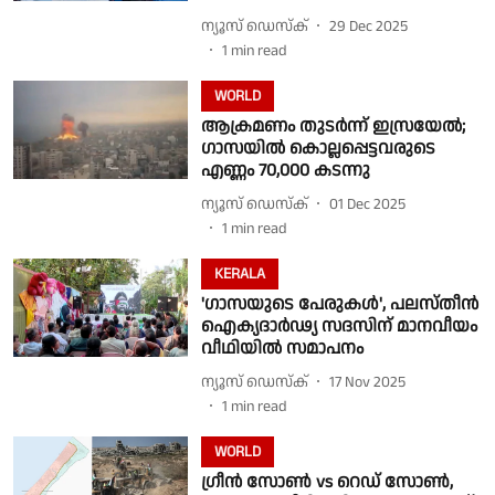
ന്യൂസ് ഡെസ്ക്
29 Dec 2025
1
min read
WORLD
ആക്രമണം തുടർന്ന് ഇസ്രയേൽ;
ഗാസയിൽ കൊല്ലപ്പെട്ടവരുടെ
എണ്ണം 70,000 കടന്നു
ന്യൂസ് ഡെസ്ക്
01 Dec 2025
1
min read
KERALA
'ഗാസയുടെ പേരുകള്‍', പലസ്തീന്‍
ഐക്യദാര്‍ഢ്യ സദസിന് മാനവീയം
വീഥിയില്‍ സമാപനം
ന്യൂസ് ഡെസ്ക്
17 Nov 2025
1
min read
WORLD
ഗ്രീൻ സോൺ vs റെഡ് സോൺ,