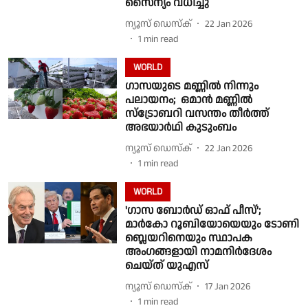
സൈന്യം വധിച്ചു
ന്യൂസ് ഡെസ്ക്
22 Jan 2026
1
min read
WORLD
ഗാസയുടെ മണ്ണിൽ നിന്നും
പലായനം; ഒമാൻ മണ്ണില്‍
സ്ട്രോബറി വസന്തം തീർത്ത്
അഭയാർഥി കുടുംബം
ന്യൂസ് ഡെസ്ക്
22 Jan 2026
1
min read
WORLD
'ഗാസ ബോർഡ് ഓഫ് പീസ്';
മാർകോ റൂബിയോയെയും ടോണി
ബ്ലെയറിനെയും സ്ഥാപക
അംഗങ്ങളായി നാമനിർദേശം
ചെയ്ത് യുഎസ്
ന്യൂസ് ഡെസ്ക്
17 Jan 2026
1
min read