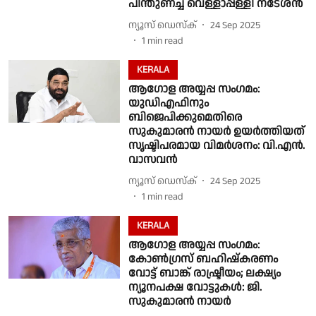
പിന്തുണച്ച് വെള്ളാപ്പള്ളി നടേശൻ
ന്യൂസ് ഡെസ്ക്
24 Sep 2025
1
min read
KERALA
ആഗോള അയ്യപ്പ സംഗമം:
യുഡിഎഫിനും
ബിജെപിക്കുമെതിരെ
സുകുമാരൻ നായർ ഉയർത്തിയത്
സൃഷ്ടിപരമായ വിമർശനം: വി.എൻ.
വാസവൻ
ന്യൂസ് ഡെസ്ക്
24 Sep 2025
1
min read
KERALA
ആഗോള അയ്യപ്പ സംഗമം:
കോൺഗ്രസ് ബഹിഷ്കരണം
വോട്ട് ബാങ്ക് രാഷ്ട്രീയം; ലക്ഷ്യം
ന്യൂനപക്ഷ വോട്ടുകൾ: ജി.
സുകുമാരൻ നായർ