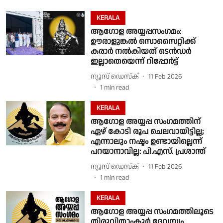
KERALA
ആഗോള അയ്യപ്പസംഗമം:
ഊരാളുങ്കൽ സൊസൈറ്റിക്ക്
കരാർ നൽകിയത് ടെൻഡർ
ഇല്ലാതെയെന്ന് റിപ്പോർട്ട്
ന്യൂസ് ഡെസ്ക്
11 Feb 2026
1
min read
KERALA
ആഗോള അയ്യപ്പ സംഗമത്തിന്
ഏഴ് കോടി രൂപ ചെലവായിട്ടില്ല;
എന്നാലും നഷ്ടം ഉണ്ടായില്ലെന്ന്
പറയാനാവില്ല: പി.എസ്. പ്രശാന്ത്
ന്യൂസ് ഡെസ്ക്
11 Feb 2026
1
min read
KERALA
ആഗോള അയ്യപ്പ സംഗമത്തിലൂടെ
തിരുവിതാംകൂർ ദേവസ്വം