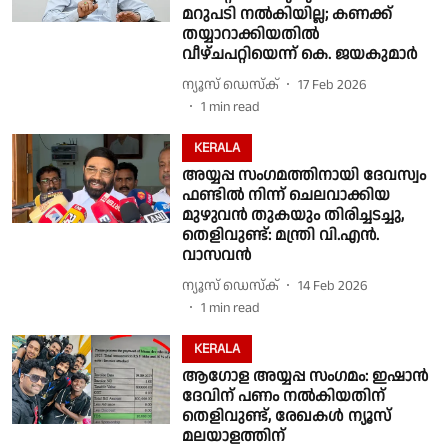
മറുപടി നൽകിയില്ല; കണക്ക്
തയ്യാറാക്കിയതിൽ
വീഴ്ചപറ്റിയെന്ന് കെ. ജയകുമാർ
ന്യൂസ് ഡെസ്ക്
17 Feb 2026
1
min read
KERALA
അയ്യപ്പ സംഗമത്തിനായി ദേവസ്വം
ഫണ്ടിൽ നിന്ന് ചെലവാക്കിയ
മുഴുവൻ തുകയും തിരിച്ചടച്ചു,
തെളിവുണ്ട്: മന്ത്രി വി.എൻ.
വാസവൻ
ന്യൂസ് ഡെസ്ക്
14 Feb 2026
1
min read
KERALA
ആഗോള അയ്യപ്പ സംഗമം: ഇഷാന്‍
ദേവിന് പണം നല്‍കിയതിന്
തെളിവുണ്ട്, രേഖകള്‍ ന്യൂസ്
മലയാളത്തിന്