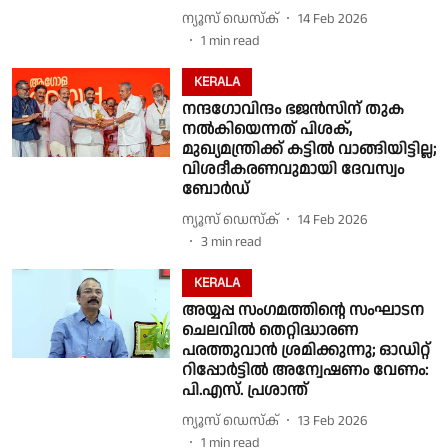
ന്യൂസ് ഡെസ്ക്
14 Feb 2026
1
min read
KERALA
നന്ദഗോവിന്ദം ഭജൻസിന് തുക
നൽകിയെന്നത് പിശക്,
മുഖ്യമന്ത്രിക്ക് കട്ടിൽ വാങ്ങിയിട്ടില്ല;
വിശദീകരണവുമായി ദേവസ്വം
ബോർഡ്
ന്യൂസ് ഡെസ്ക്
14 Feb 2026
3
min read
KERALA
അയ്യപ്പ സംഗമത്തിൻ്റെ സംഘാടന
ചെലവിൽ തെറ്റിദ്ധാരണ
പരത്തുവാൻ ശ്രമിക്കുന്നു; ഓഡിറ്റ്
റിപ്പോർട്ടിൽ അന്വേഷണം വേണം:
പി.എസ്. പ്രശാന്ത്
ന്യൂസ് ഡെസ്ക്
13 Feb 2026
1
min read