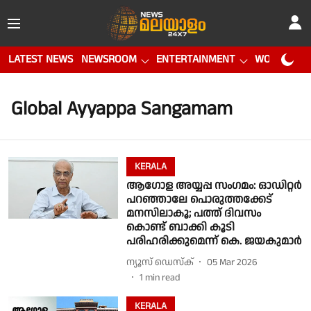
LATEST NEWS
NEWSROOM
ENTERTAINMENT
WORLD CUP
Global Ayyappa Sangamam
KERALA
ആഗോള അയ്യപ്പ സംഗമം: ഓഡിറ്റർ
പറഞ്ഞാലേ പൊരുത്തക്കേട്
മനസിലാകൂ; പത്ത് ദിവസം
കൊണ്ട് ബാക്കി കൂടി
പരിഹരിക്കുമെന്ന് കെ. ജയകുമാർ
ന്യൂസ് ഡെസ്ക്
05 Mar 2026
1
min read
KERALA