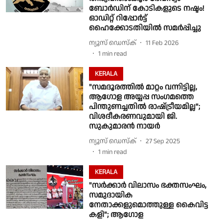
ബോർഡിന് കോടികളുടെ നഷ്ടം!
ഓഡിറ്റ് റിപ്പോർട്ട്
ഹൈക്കോടതിയിൽ സമർപ്പിച്ചു
ന്യൂസ് ഡെസ്ക്
11 Feb 2026
1
min read
KERALA
"സമദൂരത്തിൽ മാറ്റം വന്നിട്ടില്ല,
ആഗോള അയ്യപ്പ സംഗമത്തെ
പിന്തുണച്ചതിൽ രാഷ്‌ട്രീയമില്ല";
വിശദീകരണവുമായി ജി.
സുകുമാരൻ നായർ
ന്യൂസ് ഡെസ്ക്
27 Sep 2025
1
min read
KERALA
"സർക്കാർ വിലാസം ഭക്തസംഘം,
സമുദായിക
നേതാക്കളുമൊത്തുള്ള കൈവിട്ട
കളി"; ആഗോള