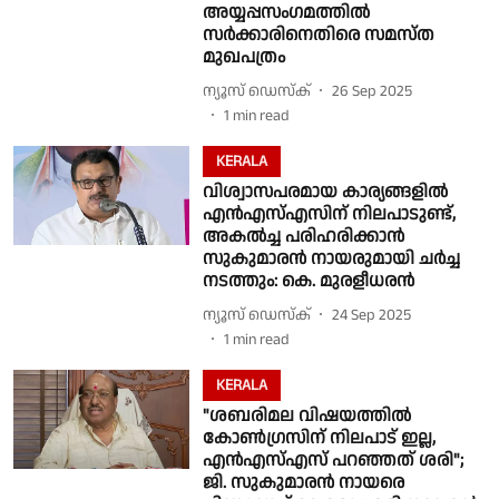
അയ്യപ്പസംഗമത്തിൽ
സർക്കാരിനെതിരെ സമസ്ത
മുഖപത്രം
ന്യൂസ് ഡെസ്ക്
26 Sep 2025
1
min read
KERALA
വിശ്വാസപരമായ കാര്യങ്ങളിൽ
എൻഎസ്എസിന് നിലപാടുണ്ട്,
അകൽച്ച പരിഹരിക്കാൻ
സുകുമാരൻ നായരുമായി ചർച്ച
നടത്തും: കെ. മുരളീധരൻ
ന്യൂസ് ഡെസ്ക്
24 Sep 2025
1
min read
KERALA
"ശബരിമല വിഷയത്തിൽ
കോൺഗ്രസിന് നിലപാട് ഇല്ല,
എൻഎസ്എസ് പറഞ്ഞത് ശരി";
ജി. സുകുമാരൻ നായരെ