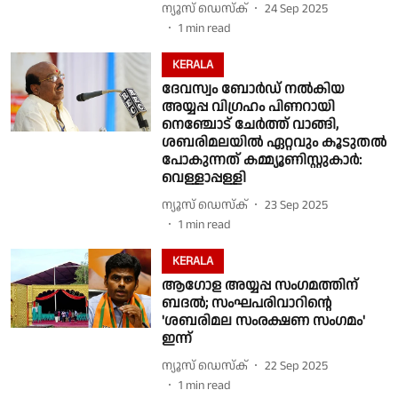
ന്യൂസ് ഡെസ്ക്
24 Sep 2025
1
min read
KERALA
ദേവസ്വം ബോർഡ് നൽകിയ
അയ്യപ്പ വിഗ്രഹം പിണറായി
നെഞ്ചോട് ചേർത്ത് വാങ്ങി,
ശബരിമലയിൽ ഏറ്റവും കൂടുതൽ
പോകുന്നത് കമ്മ്യൂണിസ്റ്റുകാ‍ർ:
വെള്ളാപ്പള്ളി
ന്യൂസ് ഡെസ്ക്
23 Sep 2025
1
min read
KERALA
ആഗോള അയ്യപ്പ സംഗമത്തിന്
ബദൽ; സംഘപരിവാറിൻ്റെ
'ശബരിമല സംരക്ഷണ സംഗമം'
ഇന്ന്
ന്യൂസ് ഡെസ്ക്
22 Sep 2025
1
min read