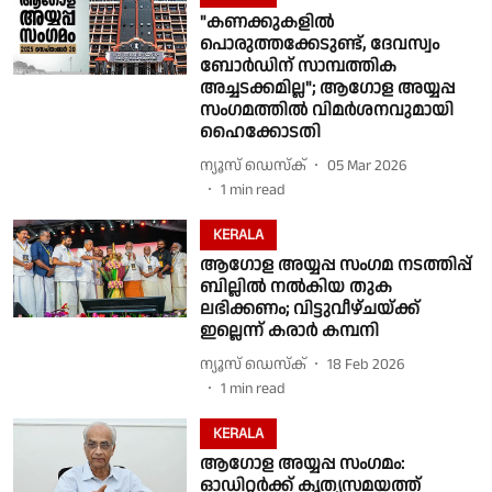
"കണക്കുകളില്‍
പൊരുത്തക്കേടുണ്ട്, ദേവസ്വം
ബോര്‍ഡിന് സാമ്പത്തിക
അച്ചടക്കമില്ല"; ആഗോള അയ്യപ്പ
സംഗമത്തിൽ വിമർശനവുമായി
ഹൈക്കോടതി
ന്യൂസ് ഡെസ്ക്
05 Mar 2026
1
min read
KERALA
ആഗോള അയ്യപ്പ സംഗമ നടത്തിപ്പ്
ബില്ലിൽ നൽകിയ തുക
ലഭിക്കണം; വിട്ടുവീഴ്ചയ്ക്ക്
ഇല്ലെന്ന് കരാർ കമ്പനി
ന്യൂസ് ഡെസ്ക്
18 Feb 2026
1
min read
KERALA
ആഗോള അയ്യപ്പ സംഗമം:
ഓഡിറ്റർക്ക് കൃത്യസമയത്ത്