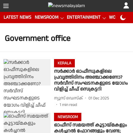
LATEST NEWS
NEWSROOM
ENTERTAINMENT
WORLD CUP
Government office
KERALA
സർക്കാർ ഓഫീസുകളിലെ
പ്രവൃത്തിദിനം അഞ്ചാക്കണോ?
സർവീസ് സംഘടനകളുടെ യോഗം
വിളിച്ച് ചീഫ് സെക്രട്ടറി
ന്യൂസ് ഡെസ്ക്
01 Dec 2025
1
min read
NEWSROOM
ഓഫീസ് സമയത്ത് കൂട്ടായ്മകളും
കൾച്ചറൽ ഫോറങ്ങളും വേണ്ട;