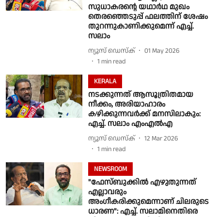
സുധാകരൻ്റെ യഥാർഥ മുഖം
തെരഞ്ഞെടുപ്പ് ഫലത്തിന് ശേഷം
തുറന്നുകാണിക്കുമെന്ന് എച്ച്.
സലാം
ന്യൂസ് ഡെസ്ക്
01 May 2026
1
min read
KERALA
നടക്കുന്നത് ആസൂത്രിതമായ
നീക്കം, അരിയാഹാരം
കഴിക്കുന്നവർക്ക് മനസിലാകും:
എച്ച്. സലാം എംഎൽഎ
ന്യൂസ് ഡെസ്ക്
12 Mar 2026
1
min read
NEWSROOM
"ഫേസ്ബുക്കിൽ എഴുതുന്നത്
എല്ലാവരും
അംഗീകരിക്കുമെന്നാണ് ചിലരുടെ
ധാരണ": എച്ച്. സലാമിനെതിരെ