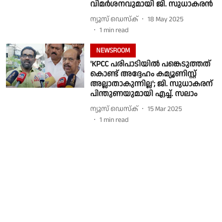
വിമർശനവുമായി ജി. സുധാകരൻ
ന്യൂസ് ഡെസ്ക്
18 May 2025
1
min read
NEWSROOM
'KPCC പരിപാടിയിൽ പങ്കെടുത്തത്
കൊണ്ട് അദ്ദേഹം കമ്യൂണിസ്റ്റ്
അല്ലാതാകുന്നില്ല'; ജി. സുധാകരന്
പിന്തുണയുമായി എച്ച്. സലാം
ന്യൂസ് ഡെസ്ക്
15 Mar 2025
1
min read