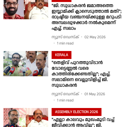
"ജി. സുധാകരൻ ജമാഅത്തെ
ഇസ്ലാമിക്ക് ക്ലാസെടുത്താൽ മതി";
രാഷ്ട്രീയ വഞ്ചനയ്ക്കുള്ള മറുപടി
അമ്പലപ്പുഴക്കാർ നൽകുമെന്ന്
എച്ച്. സലാം
ന്യൂസ് ഡെസ്ക്
02 May 2026
1
min read
KERALA
"തെളിവ് പുറത്തുവിടാൻ
വോട്ടെണ്ണൽ വരെ
കാത്തിരിക്കേണ്ടതില്ല"; എച്ച്.
സലാമിനെ വെല്ലുവിളിച്ച് ജി.
സുധാകരൻ
ന്യൂസ് ഡെസ്ക്
01 May 2026
1
min read
ASSEMBLY ELECTION 2026
"എല്ലാ കാലവും മുഖംമൂടി വച്ച്
ജീവിക്കാൻ ആവില്ല"; ജി.