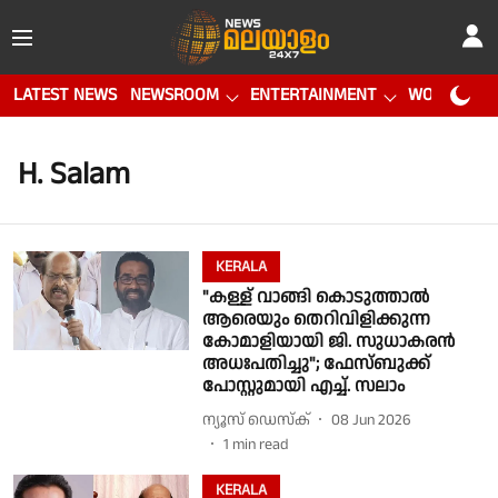
LATEST NEWS
NEWSROOM
ENTERTAINMENT
WORLD CUP
H. Salam
KERALA
"കള്ള് വാങ്ങി കൊടുത്താൽ
ആരെയും തെറിവിളിക്കുന്ന
കോമാളിയായി ജി. സുധാകരൻ
അധഃപതിച്ചു"; ഫേസ്ബുക്ക്
പോസ്റ്റുമായി എച്ച്. സലാം
ന്യൂസ് ഡെസ്ക്
08 Jun 2026
1
min read
KERALA