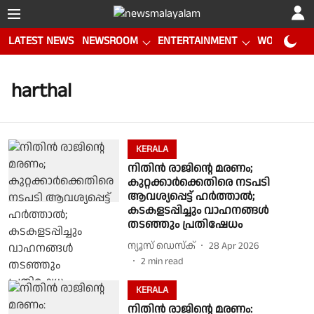
LATEST NEWS
NEWSROOM
ENTERTAINMENT
WORLD CUP
harthal
KERALA
നിതിൻ രാജിന്റെ മരണം;
കുറ്റക്കാർക്കെതിരെ നടപടി
ആവശ്യപ്പെട്ട് ഹർത്താൽ;
കടകളടപ്പിച്ചും വാഹനങ്ങൾ
തടഞ്ഞും പ്രതിഷേധം
ന്യൂസ് ഡെസ്ക്
28 Apr 2026
2
min read
KERALA
നിതിൻ രാജിൻ്റെ മരണം: