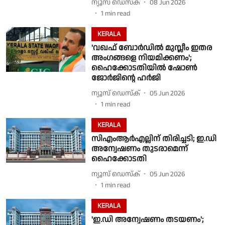
ന്യൂസ് ഡെസ്ക്
08 Jun 2026
1
min read
KERALA
'വഖഫ് ബോർഡിൽ മുസ്ലീം ഇതര
അംഗങ്ങളെ നിയമിക്കണം';
ഹൈക്കോടതിയിൽ ഷോൺ
ജോർജിൻ്റെ ഹർജി
ന്യൂസ് ഡെസ്ക്
05 Jun 2026
1
min read
KERALA
സിഎംആര്‍എല്ലിന് തിരിച്ചടി; ഇ.ഡി
അന്വേഷണം തുടരാമെന്ന്
ഹൈക്കോടതി
ന്യൂസ് ഡെസ്ക്
05 Jun 2026
1
min read
KERALA
'ഇ.ഡി അന്വേഷണം തടയണം';