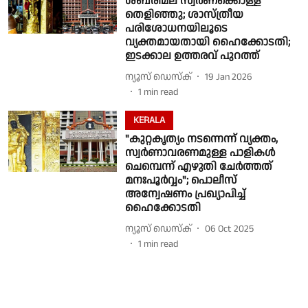
ശബരിമല സ്വർണക്കൊള്ള
തെളിഞ്ഞു; ശാസ്ത്രീയ
പരിശോധനയിലൂടെ
വ്യക്തമായതായി ഹൈക്കോടതി;
ഇടക്കാല ഉത്തരവ് പുറത്ത്
ന്യൂസ് ഡെസ്ക്
19 Jan 2026
1
min read
KERALA
"കുറ്റകൃത്യം നടന്നെന്ന് വ്യക്തം,
സ്വർണാവരണമുള്ള പാളികൾ
ചെമ്പെന്ന് എഴുതി ചേർത്തത്
മനഃപൂർവ്വം"; പൊലീസ്
അന്വേഷണം പ്രഖ്യാപിച്ച്
ഹൈക്കോടതി
ന്യൂസ് ഡെസ്ക്
06 Oct 2025
1
min read