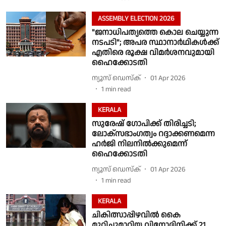
ASSEMBLY ELECTION 2026
"ജനാധിപത്യത്തെ കൊല ചെയ്യുന്ന
നടപടി"; അപര സ്ഥാനാർഥികൾക്ക്
എതിരെ രൂക്ഷ വിമർശനവുമായി
ഹൈക്കോടതി
ന്യൂസ് ഡെസ്ക്
01 Apr 2026
1
min read
KERALA
സുരേഷ് ഗോപിക്ക് തിരിച്ചടി;
ലോക്‌സഭാംഗത്വം റദ്ദാക്കണമെന്ന
ഹർജി നിലനിൽക്കുമെന്ന്
ഹൈക്കോടതി
ന്യൂസ് ഡെസ്ക്
01 Apr 2026
1
min read
KERALA
ചികിത്സാപ്പിഴവിൽ കൈ
മുറിച്ചുമാറ്റിയ വിനോദിനിക്ക് 21