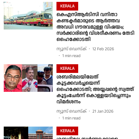
KERALA
കെഎസ്ആര്‍ടിസി വനിതാ
കണ്ടക്ടര്‍മാരുടെ ആര്‍ത്തവ
അവധി ഗൗരവമുള്ള വിഷയം;
സര്‍ക്കാരിൻ്റെ വിശദീകരണം തേടി
ഹൈക്കോടതി
ന്യൂസ് ഡെസ്ക്
12 Feb 2026
1
min read
KERALA
ശബരിമലയിലേത്
കൂട്ടക്കവർച്ചയെന്ന്
ഹൈക്കോടതി; അയ്യപ്പൻ്റെ സ്വത്ത്
കൂട്ടംചേർന്ന് കൊള്ളയടിച്ചെന്നും
വിമർശനം
ന്യൂസ് ഡെസ്ക്
21 Jan 2026
1
min read
KERALA