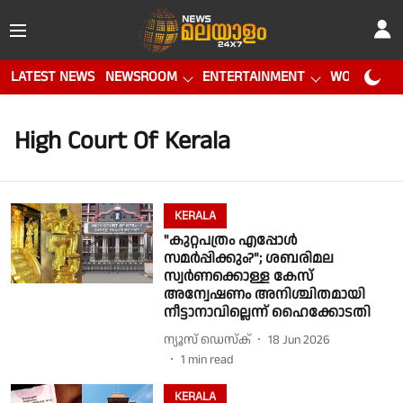
LATEST NEWS
NEWSROOM
ENTERTAINMENT
WORLD CUP
High Court Of Kerala
KERALA
"കുറ്റപത്രം എപ്പോൾ
സമർപ്പിക്കും?"; ശബരിമല
സ്വർണക്കൊള്ള കേസ്
അന്വേഷണം അനിശ്ചിതമായി
നീട്ടാനാവില്ലെന്ന് ഹൈക്കോടതി
ന്യൂസ് ഡെസ്ക്
18 Jun 2026
1
min read
KERALA