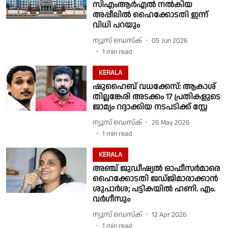
സിഎംആര്‍എല്‍ നല്‍കിയ
അപ്പീലിൽ ഹൈക്കോടതി ഇന്ന്
വിധി പറയും
ന്യൂസ് ഡെസ്ക്
05 Jun 2026
1
min read
KERALA
ഷുഹൈബ് വധക്കേസ്: ആകാശ്
തില്ലങ്കേരി അടക്കം 17 പ്രതികളുടെ
ജാമ്യം റദ്ദാക്കിയ നടപടിക്ക് സ്റ്റേ
ന്യൂസ് ഡെസ്ക്
26 May 2026
1
min read
KERALA
അഞ്ച് ജുഡീഷ്യൽ ഓഫീസർമാരെ
ഹൈക്കോടതി ജഡ്ജിമാരാക്കാൻ
ശുപാർശ; പട്ടികയിൽ ഹണി. എം.
വർഗീസും
ന്യൂസ് ഡെസ്ക്
12 Apr 2026
1
min read