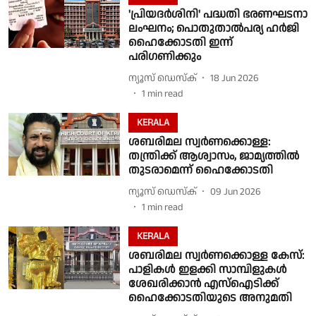
'പ്രിയദർശിനി' പദ്ധതി ഭരണഘടനാ
ലംഘനം; പൊതുതാൽപര്യ ഹർജി
ഹൈക്കോടതി ഇന്ന്
പരിഗണിക്കും
ന്യൂസ് ഡെസ്ക്
18 Jun 2026
1
min read
KERALA
ശബരിമല സ്വർണക്കൊള്ള:
തന്ത്രിക്ക് ആശ്വാസം, ജാമ്യത്തിൽ
തുടരാമെന്ന് ഹൈക്കോടതി
ന്യൂസ് ഡെസ്ക്
09 Jun 2026
1
min read
KERALA
ശബരിമല സ്വർണക്കൊള്ള കേസ്:
പാളികൾ ഇളക്കി സാമ്പിളുകൾ
ശേഖരിക്കാൻ എസ്ഐടിക്ക്
ഹൈക്കോടതിയുടെ അനുമതി