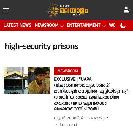
LATEST NEWS
NEWSROOM
ENTERTAINMENT
WORLD CUP
high-security prisons
NEWSROOM
EXCLUSIVE | "UAPA
വിചാരണത്തടവുകാരെ 21
മണിക്കൂർ സെല്ലിൽ പൂട്ടിയിടുന്നു";
അതിസുരക്ഷാ ജയിലുകളിൽ
കടുത്ത മനുഷ്യാവകാശ
ലംഘനമെന്ന് പരാതി
ന്യൂസ് ഡെസ്ക്
24 Apr 2025
1
min read