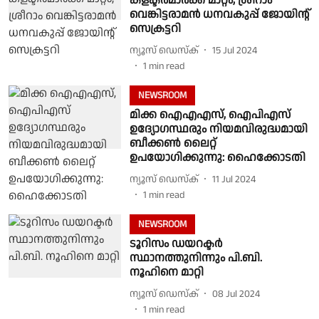
കളക്ടര്‍മാര്‍ക്ക് മാറ്റം; ശ്രീറാം
വെങ്കിട്ടരാമന്‍ ധനവകുപ്പ് ജോയിന്റ്
സെക്രട്ടറി
ന്യൂസ് ഡെസ്ക്
15 Jul 2024
1
min read
NEWSROOM
മിക്ക ഐഎഎസ്, ഐപിഎസ്
ഉദ്യോഗസ്ഥരും നിയമവിരുദ്ധമായി
ബീക്കൺ ലൈറ്റ്
ഉപയോഗിക്കുന്നു: ഹൈക്കോടതി
ന്യൂസ് ഡെസ്ക്
11 Jul 2024
1
min read
NEWSROOM
ടൂറിസം ഡയറക്ടർ
സ്ഥാനത്തുനിന്നും പി.ബി.
നൂഹിനെ മാറ്റി
ന്യൂസ് ഡെസ്ക്
08 Jul 2024
1
min read