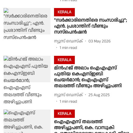
1
min read
KERALA
"സർക്കാരിനെതിരെ സംസാരിച്ചു";
എൻ. പ്രശാന്തിന് വീണ്ടും
സസ്പെൻഷൻ
ന്യൂസ് ഡെസ്ക്
03 May 2026
1
min read
KERALA
മിൻഹജ് അലാം ഐഎഎസ്
പുതിയ കെഎസ്ഇബി
ചെയർമാൻ; ഐഎഎസ്
തലപ്പത്ത് വീണ്ടും അഴിച്ചുപണി
ന്യൂസ് ഡെസ്ക്
25 Aug 2025
1
min read
KERALA
ഐഎഎസ് തലപ്പത്ത്
അഴിച്ചുപണി, കെ. വാസുകി