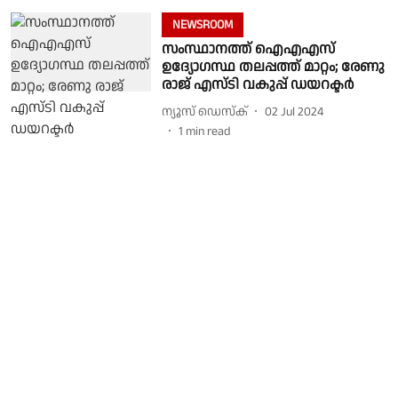
NEWSROOM
സംസ്ഥാനത്ത് ഐഎഎസ്
ഉദ്യോഗസ്ഥ തലപ്പത്ത് മാറ്റം; രേണു
രാജ് എസ്‌ടി വകുപ്പ് ഡയറക്ടർ
ന്യൂസ് ഡെസ്ക്
02 Jul 2024
1
min read