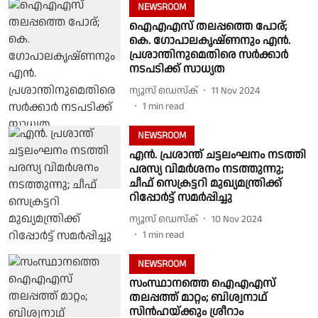
NEWSROOM
ഐഎഎസ് തലപ്പത്തെ പോര്;
കെ. ഗോപാലകൃഷ്ണനും എൻ.
പ്രശാന്തിനുമെതിരെ സർക്കാർ
നടപടിക്ക് സാധ്യത
ന്യൂസ് ഡെസ്ക്
11 Nov 2024
1
min read
NEWSROOM
എൻ. പ്രശാന്ത് ചട്ടലംഘനം നടത്തി
പരസ്യ വിമർശനം നടത്തുന്നു;
ചീഫ് സെക്രട്ടറി മുഖ്യമന്ത്രിക്ക്
റിപ്പോർട്ട് സമർപ്പിച്ചു
ന്യൂസ് ഡെസ്ക്
10 Nov 2024
1
min read
NEWSROOM
സംസ്ഥാനത്തെ ഐഎഎസ്
തലപ്പത്ത് മാറ്റം; ബിശ്വനാഥ്
സിൻഹയ്ക്കും ശ്രീറാം