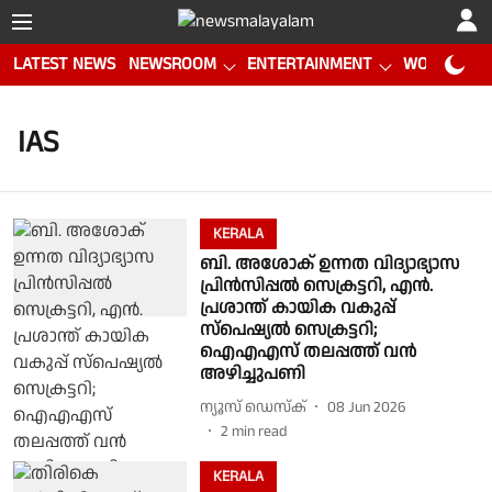
LATEST NEWS
NEWSROOM
ENTERTAINMENT
WORLD CUP
IAS
KERALA
ബി. അശോക് ഉന്നത വിദ്യാഭ്യാസ
പ്രിൻസിപ്പൽ സെക്രട്ടറി, എൻ.
പ്രശാന്ത് കായിക വകുപ്പ്
സ്പെഷ്യൽ സെക്രട്ടറി;
ഐഎഎസ് തലപ്പത്ത് വൻ
അഴിച്ചുപണി
ന്യൂസ് ഡെസ്ക്
08 Jun 2026
2
min read
KERALA