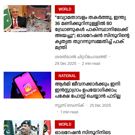
WORLD
"വ്യോമതാവളം തകർത്തു, ഇന്ത്യ
36 മണിക്കൂറിനുള്ളിൽ 80
ഡ്രോണുകൾ പാകിസ്ഥാനിലേക്ക്
അയച്ചു"; ഓപ്പറേഷൻ സിന്ദൂറിൻ്റെ
കൃത്യത തുറന്നുസമ്മതിച്ച് പാക്
മന്ത്രി
ശരത്‌ലാൽ ചിറ്റടിമംഗലത്ത്
29 Dec 2025
2
min read
NATIONAL
ആർമി ജീവനക്കാർക്കും ഇനി
ഇൻസ്റ്റാഗ്രാം ഉപയോഗിക്കാം;
പക്ഷേ പോസ്റ്റ് ചെയ്യാൻ പാടില്ല
ന്യൂസ് ഡെസ്ക്
25 Dec 2025
1
min read
WORLD
ഓപ്പറേഷൻ സിന്ദൂറിനിടെ