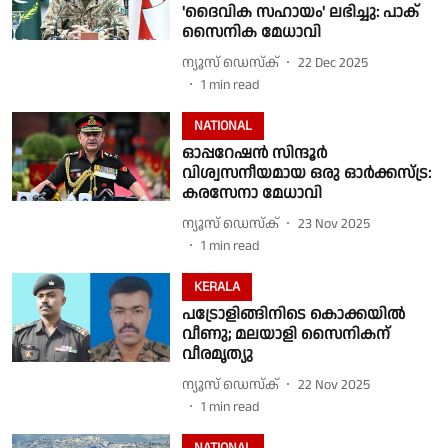
'ദൈവിക സഹായം' ലഭിച്ചു: പാക്
സൈനിക മേധാവി
ന്യൂസ് ഡെസ്ക്
22 Dec 2025
1
min read
NATIONAL
ഓപ്പറേഷൻ സിന്ദൂർ
വിശ്വസനീയമായ ഒരു ഓർക്കസ്ട്ര:
കരസേനാ മേധാവി
ന്യൂസ് ഡെസ്ക്
23 Nov 2025
1
min read
KERALA
പട്രോളിങ്ങിനിടെ കൊക്കയിൽ
വീണു; മലയാളി സൈനികന്
വീരമൃത്യു
ന്യൂസ് ഡെസ്ക്
22 Nov 2025
1
min read