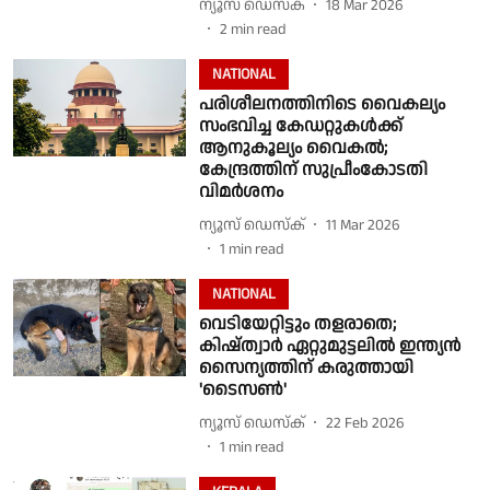
ന്യൂസ് ഡെസ്ക്
18 Mar 2026
2
min read
NATIONAL
പരിശീലനത്തിനിടെ വൈകല്യം
സംഭവിച്ച കേഡറ്റുകൾക്ക്
ആനുകൂല്യം വൈകൽ;
കേന്ദ്രത്തിന് സുപ്രീംകോടതി
വിമർശനം
ന്യൂസ് ഡെസ്ക്
11 Mar 2026
1
min read
NATIONAL
വെടിയേറ്റിട്ടും തളരാതെ;
കിഷ്ത്വാർ ഏറ്റുമുട്ടലിൽ ഇന്ത്യന്‍
സൈന്യത്തിന് കരുത്തായി
'ടൈസണ്‍'
ന്യൂസ് ഡെസ്ക്
22 Feb 2026
1
min read