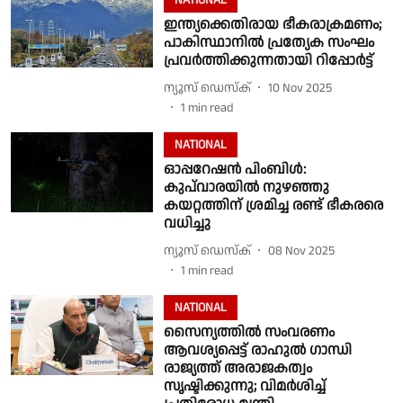
NATIONAL
ഇന്ത്യക്കെതിരായ ഭീകരാക്രമണം;
പാകിസ്ഥാനിൽ പ്രത്യേക സംഘം
പ്രവർത്തിക്കുന്നതായി റിപ്പോർട്ട്
ന്യൂസ് ഡെസ്ക്
10 Nov 2025
1
min read
NATIONAL
ഓപ്പറേഷന്‍ പിംബിള്‍:
കുപ്‌വാരയിൽ നുഴഞ്ഞു
കയറ്റത്തിന് ശ്രമിച്ച രണ്ട് ഭീകരരെ
വധിച്ചു
ന്യൂസ് ഡെസ്ക്
08 Nov 2025
1
min read
NATIONAL
സൈന്യത്തിൽ സംവരണം
ആവശ്യപ്പെട്ട് രാഹുൽ ഗാന്ധി
രാജ്യത്ത് അരാജകത്വം
സൃഷ്ടിക്കുന്നു; വിമർശിച്ച്