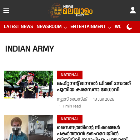
LATEST NEWS
NEWSROOM
ENTERTAINMENT
WORLD CUP
INDIAN ARMY
NATIONAL
ലഫ്റ്റനന്റ് ജനറല്‍ ധീരജ് സേത്ത്
പുതിയ കരസേനാ മേധാവി
ന്യൂസ് ഡെസ്ക്
13 Jun 2026
1
min read
NATIONAL
സൈന്യത്തിന്റെ നീക്കങ്ങൾ
പകർത്താൻ ഹൈവേയിൽ