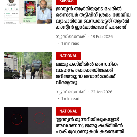
KERALA
ഇന്ത്യൻ ആർമിയുടെ പേരിൽ
സൈബർ തട്ടിപ്പിന് ശ്രമം; തേയില
വ്യാപാരിയെ ബന്ധപ്പെട്ടത് ആർമി
കാൻ്റീൻ ഇൻചാർജെന്ന് പറഞ്ഞ്
ന്യൂസ് ഡെസ്ക്
18 Feb 2026
1
min read
NATIONAL
ജമ്മു കശ്മീരിൽ സൈനിക
വാഹനം കൊക്കയിലേക്ക്
മറിഞ്ഞു; 10 ജവാൻമാർക്ക്
വീരമൃത്യു
ന്യൂസ് ഡെസ്ക്
22 Jan 2026
1
min read
NATIONAL
'ഇന്ത്യൻ മുന്നറിയിപ്പുകളോട്
അവഗണന'; ജമ്മു കശ്മീരിൽ
പാക് ഡ്രോണുകൾ കണ്ടെത്തി