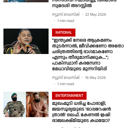
സിസിടിവി സ്ഥാപിച്ചു; പഞ്ചാബ്
സ്വദേശി അറസ്റ്റിൽ
ന്യൂസ് ഡെസ്ക്
22 May 2026
1
min read
NATIONAL
"ഇന്ത്യക്ക് നേരെ ആക്രമണം
തുടർന്നാൽ, ജീവിക്കണോ അതോ
ചരിത്രത്തിന്റെ ഭാഗമാകണോ
എന്നും തീരുമാനിക്കുക....";
പാകിസ്ഥാന് കരസേനാ
മേധാവിയുടെ മുന്നറിയിപ്പ്
ന്യൂസ് ഡെസ്ക്
16 May 2026
1
min read
ENTERTAINMENT
മുഖംമൂടി ധരിച്ച പോരാളി;
ജയസൂര്യയുടെ 'ഓപ്പറേഷൻ
ത്രാൽ' ലെഫ്. കേണൽ ഋഷി
രാജലക്ഷ്മിയുടെ കഥയോ?