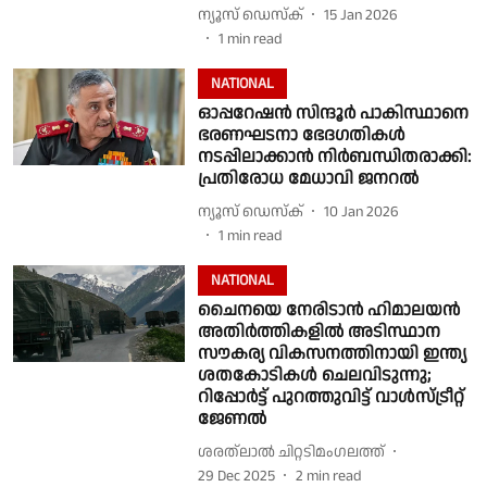
ന്യൂസ് ഡെസ്ക്
15 Jan 2026
1
min read
NATIONAL
ഓപ്പറേഷൻ സിന്ദൂർ പാകിസ്ഥാനെ
ഭരണഘടനാ ഭേദഗതികൾ
നടപ്പിലാക്കാൻ നിർബന്ധിതരാക്കി:
പ്രതിരോധ മേധാവി ജനറൽ
ന്യൂസ് ഡെസ്ക്
10 Jan 2026
1
min read
NATIONAL
ചൈനയെ നേരിടാൻ ഹിമാലയൻ
അതിർത്തികളിൽ അടിസ്ഥാന
സൗകര്യ വികസനത്തിനായി ഇന്ത്യ
ശതകോടികൾ ചെലവിടുന്നു;
റിപ്പോർട്ട് പുറത്തുവിട്ട് വാൾസ്ട്രീറ്റ്
ജേണൽ
ശരത്‌ലാൽ ചിറ്റടിമംഗലത്ത്
29 Dec 2025
2
min read