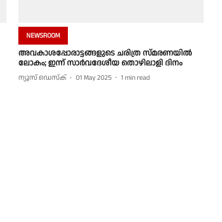
NEWSROOM
അവകാശപ്പോരാട്ടങ്ങളുടെ ചരിത്ര സ്മരണയിൽ
ലോകം; ഇന്ന് സാർവദേശീയ തൊഴിലാളി ദിനം
ന്യൂസ് ഡെസ്ക്
01 May 2025
1
min read