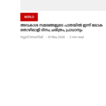
WORLD
അവകാശ സമരങ്ങളുടെ പാതയിൽ ഇന്ന് ലോക
തൊഴിലാളി ദിനം; ചരിത്രം, പ്രാധാന്യം
ന്യൂസ് ഡെസ്ക്
01 May 2026
2
min read