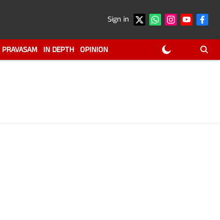
Sign in
PRAVASAM
IN DEPTH
OPINION