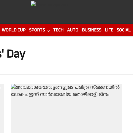
WORLD CUP
SPORTS
TECH
AUTO
BUSINESS
LIFE
SOCIAL
' Day