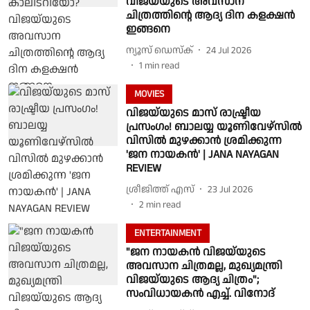
വിജയ്‌യുടെ അവസാന
ചിത്രത്തിന്റെ ആദ്യ ദിന കളക്ഷൻ
ഇങ്ങനെ
ന്യൂസ് ഡെസ്ക്
24 Jul 2026
1
min read
MOVIES
വിജയ്‌യുടെ മാസ് രാഷ്ട്രീയ
പ്രസംഗം! ബാലയ്യ യൂണിവേഴ്സിൽ
വിസിൽ മുഴക്കാൻ ശ്രമിക്കുന്ന
'ജന നായകൻ' | JANA NAYAGAN
REVIEW
ശ്രീജിത്ത് എസ്
23 Jul 2026
2
min read
ENTERTAINMENT
"ജന നായകൻ വിജയ്‌യുടെ
അവസാന ചിത്രമല്ല, മുഖ്യമന്ത്രി
വിജയ്‌യുടെ ആദ്യ ചിത്രം";
സംവിധായകൻ എച്ച്. വിനോദ്