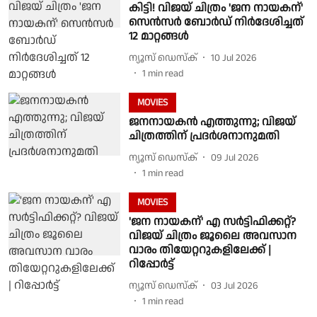
കിട്ടി! വിജയ് ചിത്രം 'ജന നായകന്'
സെൻസർ ബോർഡ് നിർദേശിച്ചത്
12 മാറ്റങ്ങൾ
ന്യൂസ് ഡെസ്ക്
10 Jul 2026
1
min read
MOVIES
ജനനായകൻ എത്തുന്നു; വിജയ്
ചിത്രത്തിന് പ്രദർശനാനുമതി
ന്യൂസ് ഡെസ്ക്
09 Jul 2026
1
min read
MOVIES
'ജന നായകന്' എ സർട്ടിഫിക്കറ്റ്?
വിജയ് ചിത്രം ജൂലൈ അവസാന
വാരം തിയേറ്ററുകളിലേക്ക് |
റിപ്പോർട്ട്
ന്യൂസ് ഡെസ്ക്
03 Jul 2026
1
min read