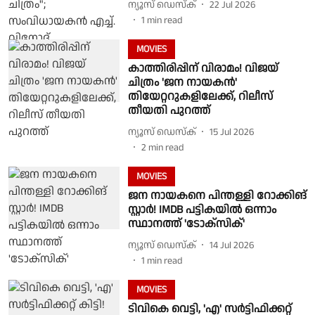
ന്യൂസ് ഡെസ്ക്
22 Jul 2026
1
min read
MOVIES
കാത്തിരിപ്പിന് വിരാമം! വിജയ്
ചിത്രം 'ജന നായകൻ'
തിയേറ്ററുകളിലേക്ക്, റിലീസ്
തീയതി പുറത്ത്
ന്യൂസ് ഡെസ്ക്
15 Jul 2026
2
min read
MOVIES
ജന നായകനെ പിന്തള്ളി റോക്കിങ്
സ്റ്റാർ! IMDB പട്ടികയിൽ ഒന്നാം
സ്ഥാനത്ത് 'ടോക്‌സിക്'
ന്യൂസ് ഡെസ്ക്
14 Jul 2026
1
min read
MOVIES
ടിവികെ വെട്ടി, 'എ' സർട്ടിഫിക്കറ്റ്