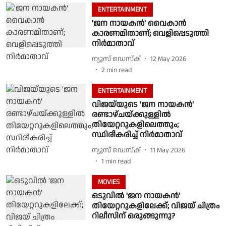
ENTERTAINMENT
'ജന നായകൻ' വൈകാൻ
കാരണമിതാണ്; വെളിപ്പെടുത്തി
നിർമാതാവ്
ന്യൂസ് ഡെസ്ക്
12 May 2026
2
min read
ENTERTAINMENT
വിജയ്‌യുടെ 'ജന നായകൻ'
രണ്ടാഴ്ചയ്ക്കുള്ളിൽ
തിയേറ്ററുകളിലെത്തും;
സ്ഥിരീകരിച്ച് നിർമാതാവ്
ന്യൂസ് ഡെസ്ക്
11 May 2026
1
min read
MOVIES
ഒടുവിൽ 'ജന നായകൻ'
തിയേറ്ററുകളിലേക്ക്; വിജയ് ചിത്രം
റിലീസിന് ഒരുങ്ങുന്നു?