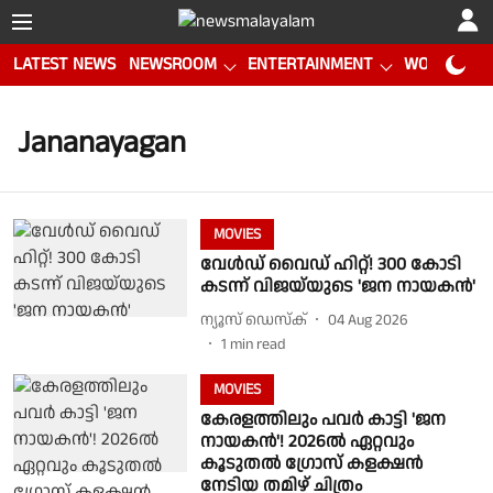
LATEST NEWS
NEWSROOM
ENTERTAINMENT
WORLD CUP
Jananayagan
MOVIES
വേൾഡ് വൈഡ് ഹിറ്റ്! 300 കോടി
കടന്ന് വിജയ്‌യുടെ 'ജന നായകൻ'
ന്യൂസ് ഡെസ്ക്
04 Aug 2026
1
min read
MOVIES
കേരളത്തിലും പവർ കാട്ടി 'ജന
നായകൻ'! 2026ൽ ഏറ്റവും
കൂടുതൽ ഗ്രോസ് കളക്ഷൻ
നേടിയ തമിഴ് ചിത്രം