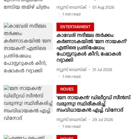
ന്യൂസ് ഡെസ്ക്
01 Aug 2026
1
min read
ENTERTAINMENT
കാവേരി നദീജല തർക്കം:
കർണാടകയിൽ ‘ജന നായകന്’
എതിരെ പ്രതിഷേധം;
പോസ്റ്ററുകൾ കീറി, ഷോകൾ
റദ്ദാക്കി
ന്യൂസ് ഡെസ്ക്
31 Jul 2026
1
min read
MOVIES
'ജന നായകൻ' ഡിലീറ്റഡ് സീൻസ്
വരുന്നു! സ്ഥിരീകരിച്ച്
സംവിധായകൻ എച്ച്. വിനോദ്
ന്യൂസ് ഡെസ്ക്
29 Jul 2026
1
min read