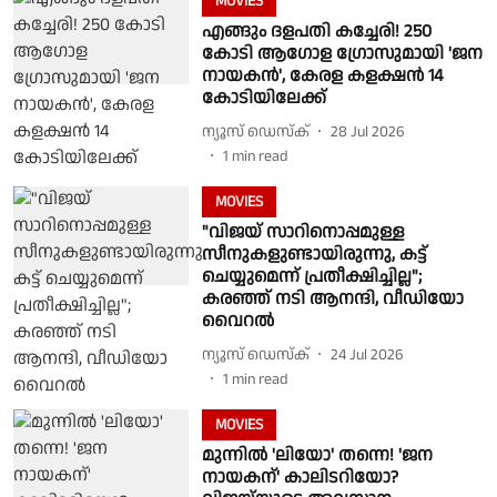
MOVIES
എങ്ങും ദളപതി കച്ചേരി! 250
കോടി ആഗോള ഗ്രോസുമായി 'ജന
നായകൻ', കേരള കളക്ഷൻ 14
കോടിയിലേക്ക്
ന്യൂസ് ഡെസ്ക്
28 Jul 2026
1
min read
MOVIES
"വിജയ് സാറിനൊപ്പമുള്ള
സീനുകളുണ്ടായിരുന്നു, കട്ട്
ചെയ്യുമെന്ന് പ്രതീക്ഷിച്ചില്ല";
കരഞ്ഞ് നടി ആനന്ദി, വീഡിയോ
വൈറൽ
ന്യൂസ് ഡെസ്ക്
24 Jul 2026
1
min read
MOVIES
മുന്നിൽ 'ലിയോ' തന്നെ! 'ജന
നായകന്' കാലിടറിയോ?