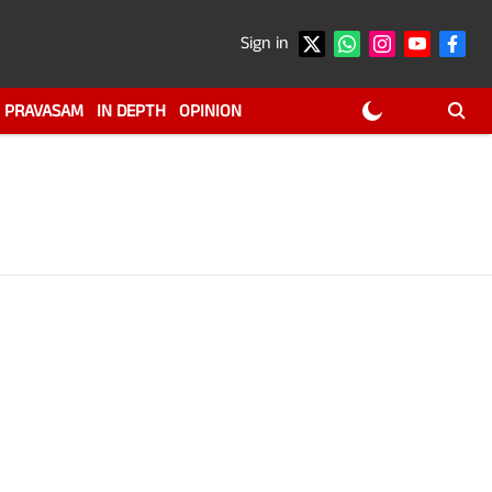
Sign in
PRAVASAM
IN DEPTH
OPINION