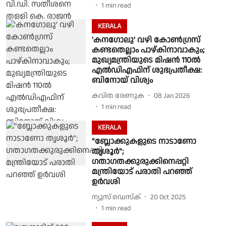
1
min read
KERALA
'കനഗോലു' വഴി കോണ്‍ഗ്രസ്
കണ്ടതെല്ലാം പാഴ്കിനാവാകും;
മുഖ്യമന്ത്രിയുടെ മിഷന്‍ 110ല്‍
എല്‍ഡിഎഫിന് ശുഭപ്രതീക്ഷ:
ബിനോയ് വിശ്വം
കവിത രേണുക
08 Jan 2026
1
min read
KERALA
"ബ്ലോക്കുകളുടെ നാടാണോ
തൃശൂർ";
ഗതാഗതക്കുരുക്കിനെപ്പറ്റി
മന്ത്രിയോട് പരാതി പറഞ്ഞ്
ഉർവശി
ന്യൂസ് ഡെസ്ക്
20 Oct 2025
1
min read