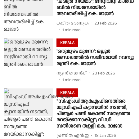
"ചരിത്ര നിയമം"; നേറ്റിവിറ്റി കാര്‍ഡ്
ബില്‍ നിയമസഭയില്‍
അവതരിപ്പിച്ച് കെ. രാജന്‍
കവിത രേണുക
23 Feb 2026
1
min read
KERALA
'ഒരുമുഴം മുന്നേ'; ഒല്ലൂർ
മണ്ഡലത്തിൽ സജീവമായി റവന്യൂ
മന്ത്രി കെ. രാജൻ
ന്യൂസ് ഡെസ്ക്
20 Feb 2026
1
min read
KERALA
"സിഎംഡിആർഎഫിനെതിരെ
യുഡിഎഫ് ക്യാമ്പയിൻ നടത്തി,
പിആർ പണി കൊണ്ട് സത്യത്തെ
മറയ്ക്കാനാകില്ല"; വി.ഡി.
സതീശനെ തള്ളി കെ. രാജൻ
പ്രണീത എന്‍.ഇ
18 Jan 2026