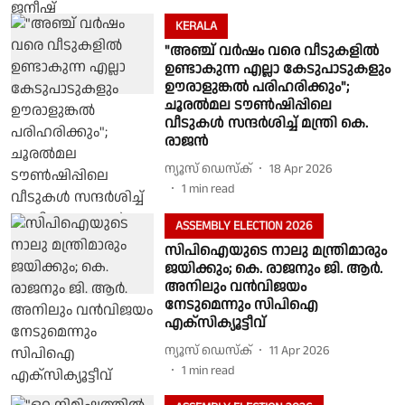
KERALA
"അഞ്ച് വര്‍ഷം വരെ വീടുകളിൽ
ഉണ്ടാകുന്ന എല്ലാ കേടുപാടുകളും
ഊരാളുങ്കല്‍ പരിഹരിക്കും";
ചൂരൽമല ടൗൺഷിപ്പിലെ
വീടുകൾ സന്ദർശിച്ച് മന്ത്രി കെ.
രാജൻ
ന്യൂസ് ഡെസ്ക്
18 Apr 2026
1
min read
ASSEMBLY ELECTION 2026
സിപിഐയുടെ നാലു മന്ത്രിമാരും
ജയിക്കും; കെ. രാജനും ജി. ആർ.
അനിലും വൻവിജയം
നേടുമെന്നും സിപിഐ
എക്സിക്യൂട്ടീവ്
ന്യൂസ് ഡെസ്ക്
11 Apr 2026
1
min read