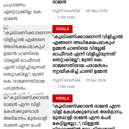
രാജൻ
ന്യൂസ് ഡെസ്ക്
08 May 2026
1
min read
KERALA
"കൂലിപ്പണിക്കാരനെന്ന് വിളിച്ചാൽ
എങ്ങനെ അധിക്ഷേപമാകും?
ഉമ്മൻ ചാണ്ടിയെ വില്ലേജ്
ഓഫീസർ എന്ന് വിളിച്ചിരുന്നത്
തെറ്റാകില്ലേ"; മന്ത്രി കെ.
രാജനെതിരായ പരാമർശം
ന്യായീകരിച്ച് ചാണ്ടി ഉമ്മൻ
ന്യൂസ് ഡെസ്ക്
25 Apr 2026
1
min read
KERALA
"കൂലിപ്പണിക്കാരന്‍ രാജന്‍ എന്ന
വിളി കേള്‍ക്കുമ്പോള്‍ അഭിമാനം,
മുതലാളി രാജന്‍ എന്ന പേര്
കേട്ടില്ലല്ലോ..."; വിള്ളൽ