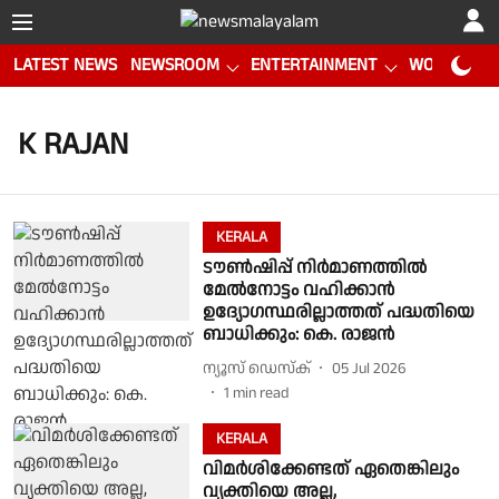
LATEST NEWS
NEWSROOM
ENTERTAINMENT
WORLD CUP
K RAJAN
KERALA
ടൗൺഷിപ്പ് നിർമാണത്തിൽ
മേൽനോട്ടം വഹിക്കാൻ
ഉദ്യോഗസ്ഥരില്ലാത്തത് പദ്ധതിയെ
ബാധിക്കും: കെ. രാജൻ
ന്യൂസ് ഡെസ്ക്
05 Jul 2026
1
min read
KERALA
വിമർശിക്കേണ്ടത് ഏതെങ്കിലും
വ്യക്തിയെ അല്ല,