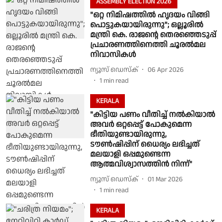
ASSEMBLY ELECTION 2026
"ഒറ്റ നിമിഷത്തില്‍ ഹൃദയം വിങ്ങി
പൊട്ടുകയായിരുന്നു"; ഒല്ലൂരിൽ
മന്ത്രി കെ. രാജന്റെ തെരഞ്ഞെടുപ്പ്
പ്രചാരണത്തിനെത്തി ചൂരൽമല
നിവാസികൾ
ന്യൂസ് ഡെസ്ക്
06 Apr 2026
1
min read
KERALA
"കിട്ടിയ പണം വീതിച്ച് നൽകിയാൽ
അവർ ഒറ്റപ്പെട്ട് പോകുമെന്ന
ഭീതിയുണ്ടായിരുന്നു,
‍ടൗൺഷിപ്പിന് ധൈര്യം ലഭിച്ചത്
മലയാളി ഒപ്പമുണ്ടെന്ന
ആത്മവിശ്വാസത്തിൻ നിന്ന്"
ന്യൂസ് ഡെസ്ക്
01 Mar 2026
1
min read
KERALA