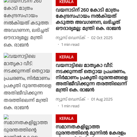
KERALA
വയനാടിന് 260 കോടി മാത്രം
കേന്ദ്രസഹായം നൽകിയത്
കടുത്ത അവഗണന, ലഭിച്ചത്
ഔദാര്യമല്ല: മന്ത്രി കെ. രാജൻ
ന്യൂസ് ഡെസ്ക്
02 Oct 2025
1
min read
KERALA
വയനാട്ടിലെ മാ‍തൃകാ വീട്:
നടക്കുന്നത് തെറ്റായ പ്രചരണം,
നിർമാണം പ്രകൃതി ദുരന്തങ്ങളെ
അതിജീവിക്കുന്ന തരത്തിലെന്ന്
മന്ത്രി കെ. രാജൻ
ന്യൂസ് ഡെസ്ക്
01 Aug 2025
1
min read
KERALA
സമാനതകളില്ലാത്ത
ദുരന്തത്തിൻ്റെ മുന്നിൽ കേരളം