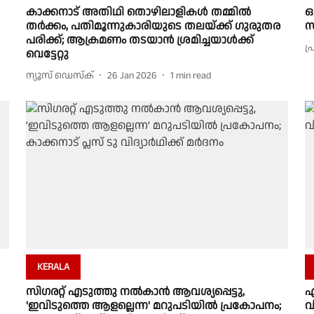
കാക്കനാട് അതിഥി തൊഴിലാളികള്‍ തമ്മില്‍
ഒ
തര്‍ക്കം, പതിമൂന്നുകാരിയുടെ തലയ്ക്ക് ഗുരുതര
സ
പരിക്ക്; ആക്രമണം തടയാന്‍ ശ്രമിച്ചയാള്‍ക്ക്
പ
വെട്ടേറ്റു
ന്യൂസ് ഡെസ്ക്
26 Jan 2026
1
min read
KERALA
സിഗരറ്റ് എടുത്തു നല്‍കാന്‍ ആവശ്യപ്പെട്ടു,
എ
'ഇവിടുത്തെ ആളല്ലെന്ന' മറുപടിയില്‍ പ്രകോപനം;
വ