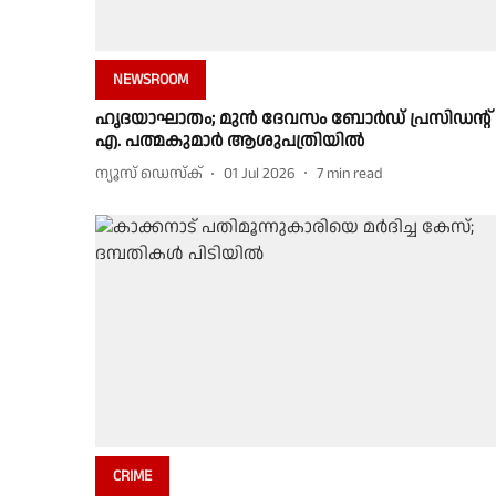
NEWSROOM
ഹൃദയാഘാതം; മുൻ ദേവസം ബോർഡ്‌ പ്രസിഡന്റ്‌
എ. പത്മകുമാർ ആശുപത്രിയിൽ
ന്യൂസ് ഡെസ്ക്
01 Jul 2026
7
min read
CRIME