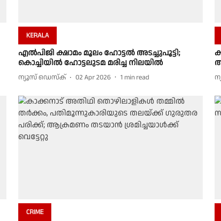
KERALA
എൽപിജി ക്ഷാമം മൂലം ഹോട്ടൽ അടച്ചുപൂട്ടി;
ക
കൊച്ചിയിൽ ഹോട്ടലുടമ മരിച്ച നിലയിൽ
അ
ന്യൂസ് ഡെസ്ക്
02 Apr 2026
1
min read
ന
CRIME