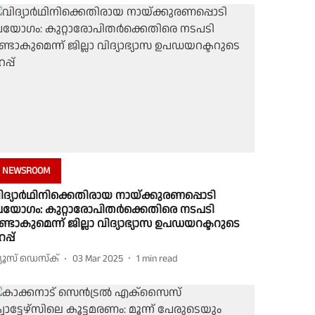
NEWSROOM
ിദ്യാർഥിനിക്കെതിരായ നായ്ക്കുരണപ്പൊടി
്രയോഗം: കുറ്റാരോപിതർക്കെതിരെ നടപടി
ണ്ടാകുമെന്ന് ജില്ലാ വിദ്യാഭ്യാസ ഉപഡയറക്ടറുടെ
പ്പ്
്യൂസ് ഡെസ്ക്
03 Mar 2025
1
min read