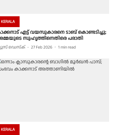
KERALA
ാക്കനാട് എട്ട് വയസുകാരനെ ടാബ് കൊണ്ടടിച്ചു;
മ്മയുടെ സുഹൃത്തിനെതിരെ പരാതി
്യൂസ് ഡെസ്ക്
27 Feb 2026
1
min read
KERALA