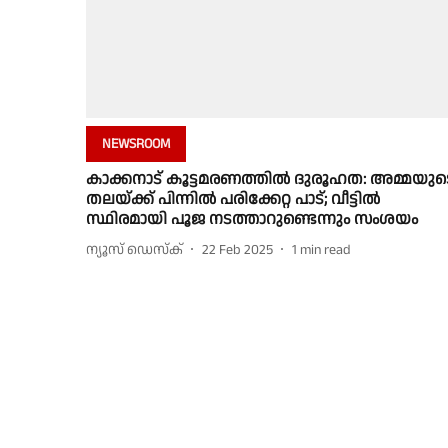
NEWSROOM
കാക്കനാട് കൂട്ടമരണത്തിൽ ദുരൂഹത: അമ്മയുട
തലയ്ക്ക് പിന്നിൽ പരിക്കേറ്റ പാട്; വീട്ടിൽ
സ്ഥിരമായി പൂജ നടത്താറുണ്ടെന്നും സംശയം
ന്യൂസ് ഡെസ്ക്
22 Feb 2025
1
min read