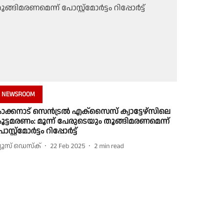
NEWSROOM
ാക്കനാട് സെൻട്രൽ എക്സൈസ് ക്വാട്ടേഴ്സിലെ
ൂട്ടമരണം: മൂന്ന് പേരുടെയും തൂങ്ങിമരണമെന്ന്
സ്റ്റ്‌‌മോർട്ടം റിപ്പോർട്ട്
്യൂസ് ഡെസ്ക്
22 Feb 2025
2
min read