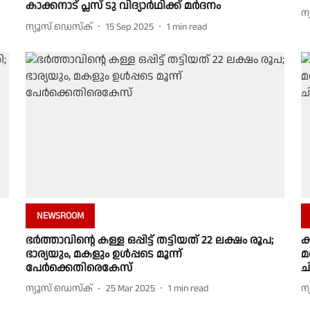
കാക്കനാട് പ്ലസ് ടു വിദ്യാര്‍ഥിക്ക് മര്‍ദനം
ന
ന്യൂസ് ഡെസ്ക്
15 Sep 2025
1
min read
NEWSROOM
ഭർത്താവിൻ്റെ കള്ള ഒപ്പിട്ട് തട്ടിയത് 22 ലക്ഷം രൂപ;
ക
ഭാര്യയും, മകളും ഉൾപ്പടെ മൂന്ന്
മ
പേർക്കെതിരെകേസ്
ച
ന്യൂസ് ഡെസ്ക്
25 Mar 2025
1
min read
ന