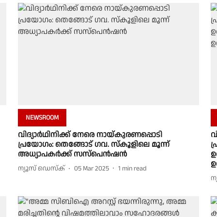
NEWSROOM
വിദ്യാർഥിനിക്ക് നേരെ നായ്കുരണപ്പൊടി
വ
പ്രയോഗം: തെങ്ങോട് ഗവ. സ്കൂളിലെ മൂന്ന്
പ
അധ്യാപകർക്ക് സസ്പെൻഷൻ
ഉ
ഉറ
ന്യൂസ് ഡെസ്ക്
05 Mar 2025
1
min read
ന