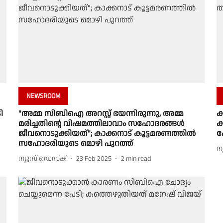
NEWSROOM
ി
"അമ്മ സിബിഐ അറസ്റ്റ് ഭയന്നിരുന്നു, അമ്മ
ക
മരിച്ചതിൻ്റെ വിഷമത്തിലാവാം സഹോദരങ്ങൾ
ക
ജീവനൊടുക്കിയത്"; കാക്കനാട് കൂട്ടമരണത്തിൽ
പോ
സഹോദരിയുടെ മൊഴി പുറത്ത്
ന
ന്യൂസ് ഡെസ്ക്
23 Feb 2025
2
min read