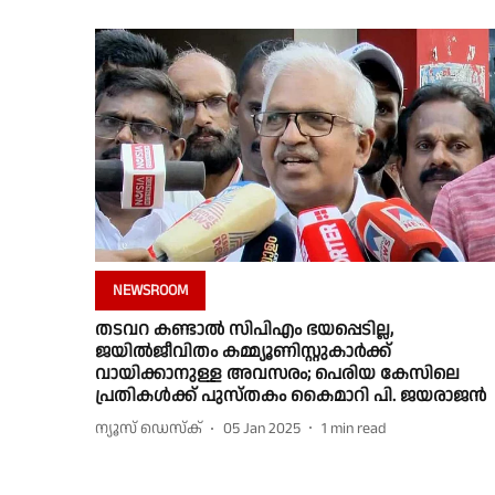
NEWSROOM
തടവറ കണ്ടാൽ സിപിഎം ഭയപ്പെടില്ല,
ജയിൽജീവിതം കമ്മ്യൂണിസ്റ്റുകാ‍ർക്ക്
വായിക്കാനുള്ള അവസരം; പെരിയ കേസിലെ
പ്രതികൾക്ക് പുസ്തകം കൈമാറി പി. ജയരാജൻ
ന്യൂസ് ഡെസ്ക്
05 Jan 2025
1
min read