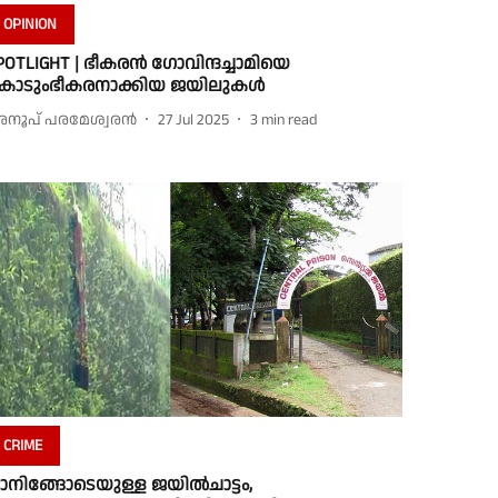
OPINION
POTLIGHT | ഭീകരന്‍ ഗോവിന്ദച്ചാമിയെ
ൊടുംഭീകരനാക്കിയ ജയിലുകള്‍
നൂപ് പരമേശ്വരന്‍
27 Jul 2025
3
min read
CRIME
്ലാനിങ്ങോടെയുള്ള ജയില്‍ചാട്ടം,