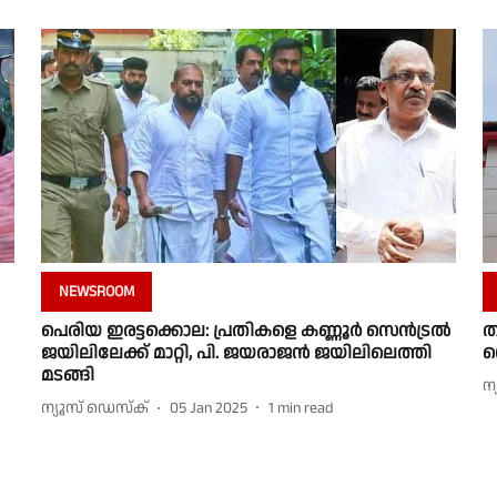
NEWSROOM
പെരിയ ഇരട്ടക്കൊല: പ്രതികളെ കണ്ണൂർ സെൻട്രൽ
ത
ജയിലിലേക്ക് മാറ്റി, പി. ജയരാജൻ ജയിലിലെത്തി
സ
മടങ്ങി
ന
ന്യൂസ് ഡെസ്ക്
05 Jan 2025
1
min read