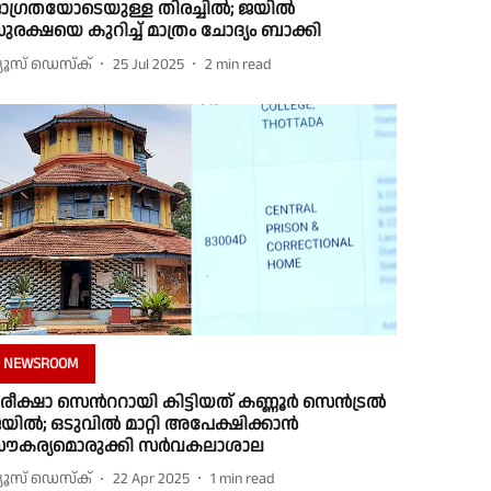
ാഗ്രതയോടെയുള്ള തിരച്ചില്‍; ജയില്‍
ുരക്ഷയെ കുറിച്ച് മാത്രം ചോദ്യം ബാക്കി
്യൂസ് ഡെസ്ക്
25 Jul 2025
2
min read
NEWSROOM
രീക്ഷാ സെന്‍ററായി കിട്ടിയത് കണ്ണൂർ സെൻട്രൽ
യിൽ; ഒടുവില്‍ മാറ്റി അപേക്ഷിക്കാൻ
ൗകര്യമൊരുക്കി സർവകലാശാല
്യൂസ് ഡെസ്ക്
22 Apr 2025
1
min read