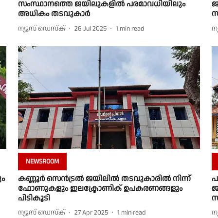
സംസ്ഥാനത്തെ ജയിലുകളിൽ പരമാവധിയിലും
ജ
അധികം തടവുകാർ
സ
ന്യൂസ് ഡെസ്ക്
26 Jul 2025
1
min read
ന
NEWSROOM
ം
കണ്ണൂർ സെൻട്രൽ ജയിലിൽ തടവുകാരിൽ നിന്ന്
പ
ഫോണുകളും ഇലക്ട്രോണിക് ഉപകരണങ്ങളും
ജ
പിടികൂടി
സ
ന്യൂസ് ഡെസ്ക്
27 Apr 2025
1
min read
ന