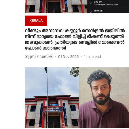
KERALA
വീണ്ടും അനാസ്ഥ! കണ്ണൂർ സെൻട്രൽ ജയിലിൽ
നിന്ന് ഭാര്യയെ ഫോൺ വിളിച്ച് ഭീഷണിപ്പെടുത്തി
തടവുകാരൻ; പ്രതിയുടെ സെല്ലിൽ മൊബൈൽ
ഫോൺ കണ്ടെത്തി
ന്യൂസ് ഡെസ്ക്
01 Nov 2025
1
min read