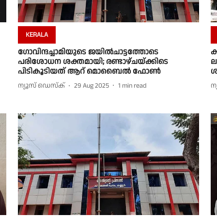
KERALA
ഗോവിന്ദച്ചാമിയുടെ ജയില്‍ചാട്ടത്തോടെ
ക
പരിശോധന ശക്തമായി; രണ്ടാഴ്ചയ്ക്കിടെ
ല
പിടികൂടിയത് ആറ് മൊബൈല്‍ ഫോണ്‍
ശ
ന്യൂസ് ഡെസ്ക്
29 Aug 2025
1
min read
ന