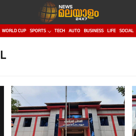
WORLD CUP
SPORTS
TECH
AUTO
BUSINESS
LIFE
SOCIAL
L