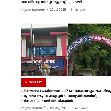
ഗോവിന്ദച്ചാമി മുറിച്ചുമാറ്റിയ അഴി
ന്യൂസ് ഡെസ്ക്
27 Jul 2025
1
min read
NEWSROOM
ശിക്ഷയോ പരിരക്ഷയോ? മൊബൈലും ലഹരിയു
സുലഭമാകുന്ന കണ്ണൂർ സെൻട്രൽ ജയിൽ;
നിസഹായരായി അധികൃതർ
ന്യൂസ് ഡെസ്ക്
05 May 2025
1
min read