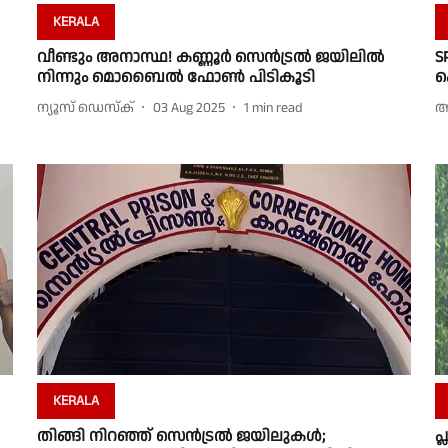
KERALA
വീണ്ടും അനാസ്ഥ! കണ്ണൂർ സെൻട്രൽ ജയിലിൽ
S
നിന്നും മൊബൈൽ ഫോൺ പിടികൂടി
ക
ന്യൂസ് ഡെസ്ക്
03 Aug 2025
1
min read
അ
KERALA
തിങ്ങി നിറഞ്ഞ് സെൻട്രൽ ജയിലുകൾ;
പ