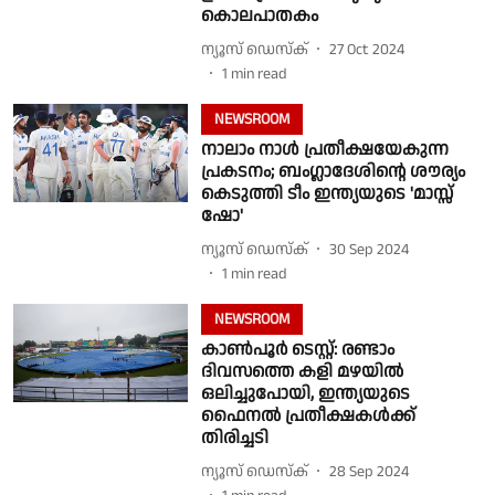
കൊലപാതകം
ന്യൂസ് ഡെസ്ക്
27 Oct 2024
1
min read
NEWSROOM
നാലാം നാൾ പ്രതീക്ഷയേകുന്ന
പ്രകടനം; ബംഗ്ലാദേശിൻ്റെ ശൗര്യം
കെടുത്തി ടീം ഇന്ത്യയുടെ 'മാസ്സ്
ഷോ'
ന്യൂസ് ഡെസ്ക്
30 Sep 2024
1
min read
NEWSROOM
കാൺപൂർ ടെസ്റ്റ്: രണ്ടാം
ദിവസത്തെ കളി മഴയിൽ
ഒലിച്ചുപോയി, ഇന്ത്യയുടെ
ഫൈനൽ പ്രതീക്ഷകൾക്ക്
തിരിച്ചടി
ന്യൂസ് ഡെസ്ക്
28 Sep 2024