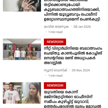
കാണ്‍പൂരില്‍ 14കാരിയെ
തട്ടിക്കൊണ്ടുപോയി
കൂട്ടബലാത്സംഗത്തിനിരയാക്കി,
പിന്നില്‍ യൂട്യൂബറും പൊലീസ്
ഉദ്യോഗസ്ഥനുമെന്ന് പെൺകുട്ടി
കവിത രേണുക
08 Jan 2026
1
min read
NEWSROOM
നീറ്റ് വിദ്യാർഥിനിയെ ബലാത്സംഗം
ചെയ്തു; കാൺപൂരിൽ കോച്ചിങ്
സെൻ്ററിലെ രണ്ട് അധ്യാപകർ
അറസ്റ്റിൽ
ന്യൂസ് ഡെസ്ക്
09 Nov 2024
1
min read
NEWSROOM
യുവതിയെ കൊന്ന്
മജിസ്ട്രേറ്റി‍ന്‍റെ ഓഫീസിന്
സമീപം കുഴിച്ചിട്ട് യുവാവ്;
ഉത്തർപ്രദേശിൽ ദൃശ്യം മോഡൽ