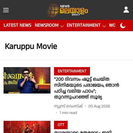
LATEST NEWS
NEWSROOM
ENTERTAINMENT
WORLD CUP
Karuppu Movie
ENTERTAINMENT
"200 ദിവസം ഷൂട്ട് ചെയ്ത
സിനിമയുടെ പരാജയം, ഞാൻ
പഠിച്ച വലിയ പാഠം";
തുറന്നുപറഞ്ഞ് സൂര്യ
ന്യൂസ് ഡെസ്ക്
05 Aug 2026
1
min read
OTT