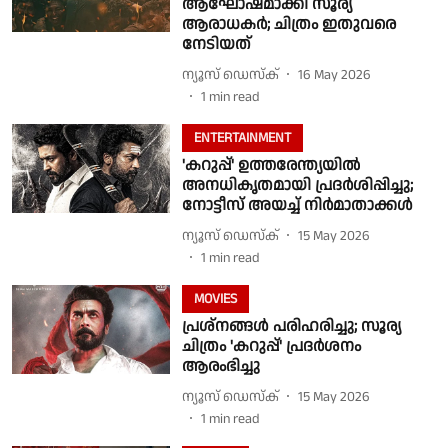
ആഘോഷമാക്കി സൂര്യ
ആരാധകർ; ചിത്രം ഇതുവരെ
നേടിയത്
ന്യൂസ് ഡെസ്ക്
16 May 2026
1
min read
ENTERTAINMENT
'കറുപ്പ്' ഉത്തരേന്ത്യയിൽ
അനധികൃതമായി പ്രദർശിപ്പിച്ചു;
നോട്ടീസ് അയച്ച് നിർമാതാക്കൾ
ന്യൂസ് ഡെസ്ക്
15 May 2026
1
min read
MOVIES
പ്രശ്നങ്ങൾ പരിഹരിച്ചു; സൂര്യ
ചിത്രം 'കറുപ്പ്' പ്രദർശനം
ആരംഭിച്ചു
ന്യൂസ് ഡെസ്ക്
15 May 2026
1
min read