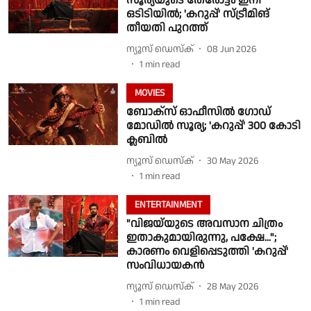
സൂര്യയുടെ തേരോട്ടം ഇനി
ഒടിടിയിൽ; 'കറുപ്പ്' സ്ട്രീമിങ്
തീയതി പുറത്ത്
ന്യൂസ് ഡെസ്ക്
08 Jun 2026
1
min read
MOVIES
ബോക്സ് ഓഫീസിൽ ഗോഡ്
മോഡിൽ സൂര്യ; 'കറുപ്പ്' 300 കോടി
ക്ലബിൽ
ന്യൂസ് ഡെസ്ക്
30 May 2026
1
min read
ENTERTAINMENT
"വിജയ്‌യുടെ അവസാന ചിത്രം
ഇതാകുമായിരുന്നു, പക്ഷേ...";
കാരണം വെളിപ്പെടുത്തി 'കറുപ്പ്'
സംവിധായകൻ
ന്യൂസ് ഡെസ്ക്
28 May 2026
1
min read