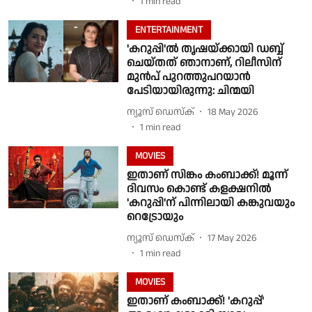
1
min read
ENTERTAINMENT
'കറുപ്പി'ൽ തൃഷയ്‌ക്കായി ഡബ്ബ്
ചെയ്തത് ഞാനാണ്, റിലീസിന്
മുൻപ് പുറത്തുപറയാൻ
പേടിയായിരുന്നു: ചിന്മയി
ന്യൂസ് ഡെസ്ക്
18 May 2026
1
min read
MOVIES
ഇതാണ് സിങ്കം കംബാക്ക്! മൂന്ന്
ദിവസം കൊണ്ട് കളക്ഷനിൽ
'കറുപ്പി'ന് പിന്നിലായി കങ്കുവയും
റെട്രോയും
ന്യൂസ് ഡെസ്ക്
17 May 2026
1
min read
MOVIES
ഇതാണ് കംബാക്ക്! 'കറുപ്പ്'