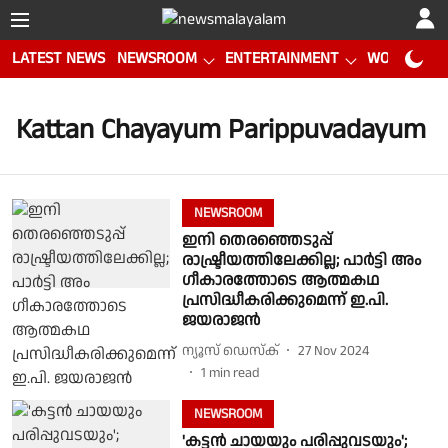
LATEST NEWS
NEWSROOM
ENTERTAINMENT
WORLD CUP
Kattan Chayayum Parippuvadayum
NEWSROOM
ഇനി തെരഞ്ഞെടുപ്പ്
രാഷ്ട്രീയത്തിലേക്കില്ല; പാർട്ടി അം​
ഗീകാരത്തോടെ ആത്മകഥ
പ്രസിദ്ധീകരിക്കുമെന്ന് ഇ.പി.
ജയരാജൻ
ന്യൂസ് ഡെസ്ക്
27 Nov 2024
1
min read
NEWSROOM
'കട്ടന്‍ ചായയും പരിപ്പുവടയും';