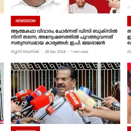
NEWSROOM
ആത്മകഥാ വിവാദം; ചോർന്നത് ഡിസി ബുക്സിൽ
ആ
നിന്ന് തന്നെ, അന്വേഷണത്തിൽ പുറത്തുവന്നത്
ഇ
സത്യസന്ധമായ കാര്യങ്ങൾ: ഇ.പി. ജയരാജൻ
പ
ന്യൂസ് ഡെസ്ക്
28 Dec 2024
1
min read
ന