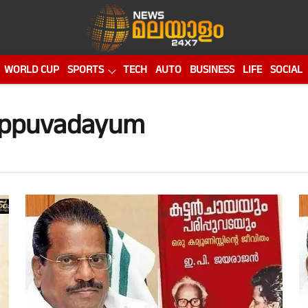
WORLD CUP
SPORTS
TECH
AUTO
BUSINESS
LIFE
SOCIAL
ippuvadayum