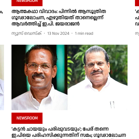
NEWSROOM
ം,
ആത്മകഥാ വിവാദം: പിന്നിൽ ആസൂത്രിത
'
ഗൂഢാലോചന, എഴുതിയത് താനെല്ലെന്ന്
പ
ആവർത്തിച്ച് ഇ.പി. ജയരാജൻ
ഡ
ന്യൂസ് ഡെസ്ക്
13 Nov 2024
1
min read
ന
NEWSROOM
'കട്ടന്‍ ചായയും പരിപ്പുവടയും'; പേര് തന്നെ
ഇ.പിയെ പരിഹസിക്കുന്നതിന് സമം; ഗൂഢാലോചന