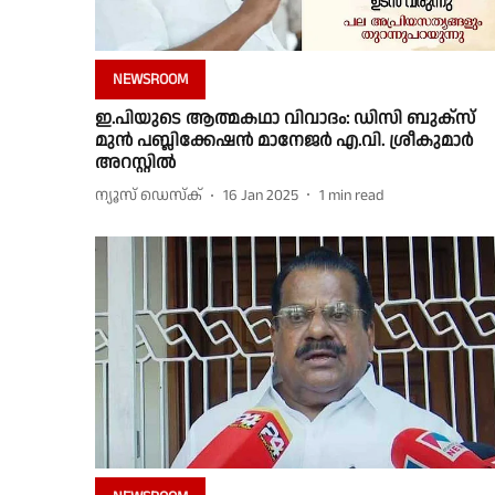
NEWSROOM
ഇ.പിയുടെ ആത്മകഥാ വിവാദം: ഡിസി ബുക്സ്
മുൻ പബ്ലിക്കേഷൻ മാനേജർ എ.വി. ശ്രീകുമാർ
അറസ്റ്റിൽ
ന്യൂസ് ഡെസ്ക്
16 Jan 2025
1
min read