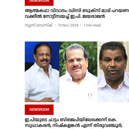
NEWSROOM
ആത്മകഥാ വിവാദം: ഡിസി ബുക്‌സ്‌ മാപ്പ് പറയണ
വക്കീൽ നോട്ടീസയച്ച് ഇ.പി. ജയരാജൻ
ന്യൂസ് ഡെസ്ക്
13 Nov 2024
1
min read
NEWSROOM
ഇ.പിയുടെ ചാട്ടം ബിജെപിയിലേക്കെന്ന് കെ.
സുധാകരന്‍, നിഷ്‌കളങ്കന്‍ എന്ന് തിരുവഞ്ചൂര്‍;