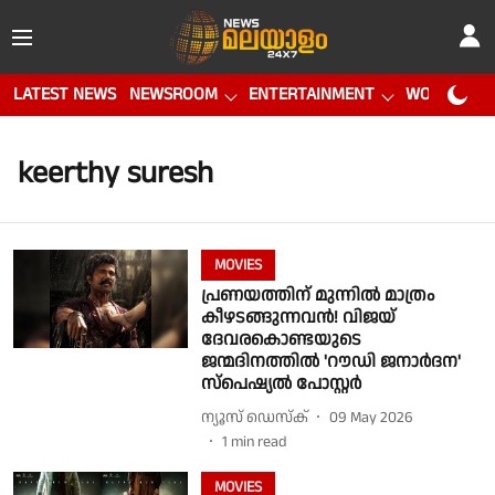
LATEST NEWS
NEWSROOM
ENTERTAINMENT
WORLD CUP
keerthy suresh
MOVIES
പ്രണയത്തിന് മുന്നിൽ മാത്രം
കീഴടങ്ങുന്നവൻ! വിജയ്
ദേവരകൊണ്ടയുടെ
ജന്മദിനത്തിൽ 'റൗഡി ജനാർദന'
സ്പെഷ്യൽ പോസ്റ്റർ
ന്യൂസ് ഡെസ്ക്
09 May 2026
1
min read
MOVIES