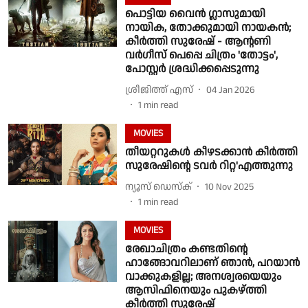
പൊട്ടിയ വൈൻ ഗ്ലാസുമായി
നായിക, തോക്കുമായി നായകൻ;
കീർത്തി സുരേഷ് - ആന്റണി
വർഗീസ് പെപ്പെ ചിത്രം 'തോട്ടം',
പോസ്റ്റർ ശ്രദ്ധിക്കപ്പെടുന്നു
ശ്രീജിത്ത് എസ്
04 Jan 2026
1
min read
MOVIES
തീയറ്ററുകൾ കീഴടക്കാൻ കീർത്തി
സുരേഷിൻ്റെ ടവർ റിറ്റ'എത്തുന്നു
ന്യൂസ് ഡെസ്ക്
10 Nov 2025
1
min read
MOVIES
രേഖാചിത്രം കണ്ടതിന്റെ
ഹാങ്ങോവറിലാണ് ഞാന്‍, പറയാന്‍
വാക്കുകളില്ല; അനശ്വരയെയും
ആസിഫിനെയും പുകഴ്ത്തി
കീര്‍ത്തി സുരേഷ്