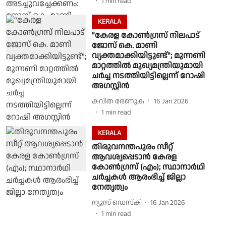
1
min read
KERALA
"കേരള കോണ്‍ഗ്രസ് നിലപാട്
ജോസ് കെ. മാണി
വ്യക്തമാക്കിയിട്ടുണ്ട്"; മുന്നണി
മാറ്റത്തില്‍ മുഖ്യമന്ത്രിയുമായി
ചര്‍ച്ച നടത്തിയിട്ടില്ലെന്ന് റോഷി
അഗസ്റ്റിൻ
കവിത രേണുക
16 Jan 2026
1
min read
KERALA
തിരുവനന്തപുരം സീറ്റ്
ആവശ്യപ്പെടാൻ കേരള
കോൺഗ്രസ് (എം); സ്ഥാനാർഥി
ചർച്ചകൾ ആരംഭിച്ച് ജില്ലാ
നേതൃത്വം
ന്യൂസ് ഡെസ്ക്
16 Jan 2026
1
min read