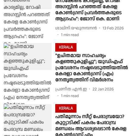
നോക്കേണ്ട കാര്യമില്ല, റോഷി
അഗസ്റ്റിൻ പറഞ്ഞത് കേരള
കോൺഗ്രസ് പ്രവർത്തകരുടെ
ആഗ്രഹം": ജോസ് കെ. മാണി
ശാലിനി രഘുനന്ദനൻ
13 Feb 2026
1
min read
KERALA
"ഉചിതമായ സാഹചര്യം
കളഞ്ഞുകുളിച്ചു"; യുഡിഎഫ്
പ്രവേശനം നഷ്ടപ്പെടുത്തിയതിൽ
കേരളാ കോൺഗ്രസ് (എം)
നേതൃത്വത്തിന് വിമർശനം
പ്രണീത എന്‍.ഇ
22 Jan 2026
1
min read
KERALA
പതിമൂന്നാം സീറ്റ്‌ പേരാമ്പ്രയോ?
കുറ്റ്യാടിക്ക്‌ പകരം പേരാമ്പ്ര
മണ്ഡലം ആവശ്യപ്പെടാൻ കേരള
കോൺഗ്രസ്‌ എം