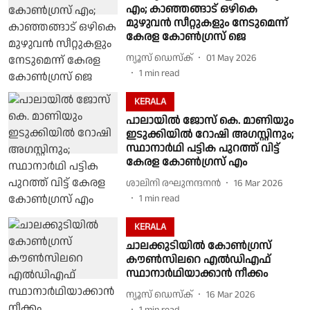
എം; കാഞ്ഞങ്ങാട് ഒഴികെ
മുഴുവൻ സീറ്റുകളും നേടുമെന്ന്
കേരള കോൺഗ്രസ് ജെ
ന്യൂസ് ഡെസ്ക്
01 May 2026
1
min read
KERALA
പാലായിൽ ജോസ് കെ. മാണിയും
ഇടുക്കിയിൽ റോഷി അ​ഗസ്റ്റിനും;
സ്ഥാനാർഥി പട്ടിക പുറത്ത് വിട്ട്
കേരള കോൺഗ്രസ്‌ എം
ശാലിനി രഘുനന്ദനൻ
16 Mar 2026
1
min read
KERALA
ചാലക്കുടിയിൽ കോൺഗ്രസ്
കൗൺസിലറെ എൽഡിഎഫ്
സ്ഥാനാർഥിയാക്കാൻ നീക്കം
ന്യൂസ് ഡെസ്ക്
16 Mar 2026