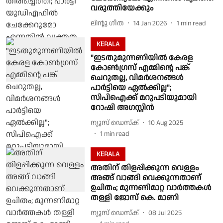
വരുത്തിയേക്കും
ലിൻ്റു ഗീത
14 Jan 2026
1
min read
KERALA
"ഇടതുമുന്നണിയിൽ കേരള
കോൺഗ്രസ് എമ്മിൻ്റെ പങ്ക്
ചെറുതല്ല, വിമർശനങ്ങൾ
പാർട്ടിയെ ഏൽക്കില്ല";
സിപിഐക്ക് മറുപടിയുമായി
റോഷി അഗസ്റ്റിൻ
ന്യൂസ് ഡെസ്ക്
10 Aug 2025
1
min read
KERALA
അതിന് തിളപ്പിക്കുന്ന വെള്ളം
അങ്ങ് വാങ്ങി വെക്കുന്നതാണ്
ഉചിതം; മുന്നണിമാറ്റ വാര്‍ത്തകള്‍
തള്ളി ജോസ് കെ. മാണി
ന്യൂസ് ഡെസ്ക്
08 Jul 2025