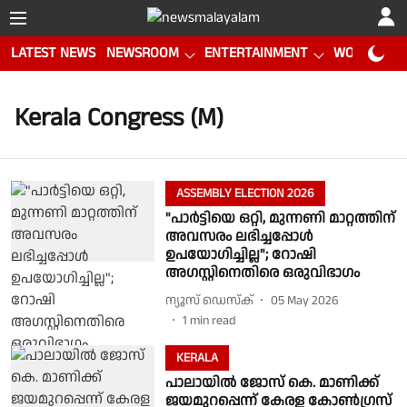
LATEST NEWS
NEWSROOM
ENTERTAINMENT
WORLD CUP
Kerala Congress (M)
ASSEMBLY ELECTION 2026
"പാര്‍ട്ടിയെ ഒറ്റി, മുന്നണി മാറ്റത്തിന്
അവസരം ലഭിച്ചപ്പോള്‍
ഉപയോഗിച്ചില്ല"; റോഷി
അഗസ്റ്റിനെതിരെ ഒരുവിഭാഗം
ന്യൂസ് ഡെസ്ക്
05 May 2026
1
min read
KERALA
പാലായിൽ ജോസ് കെ. മാണിക്ക്
ജയമുറപ്പെന്ന് കേരള കോൺഗ്രസ്