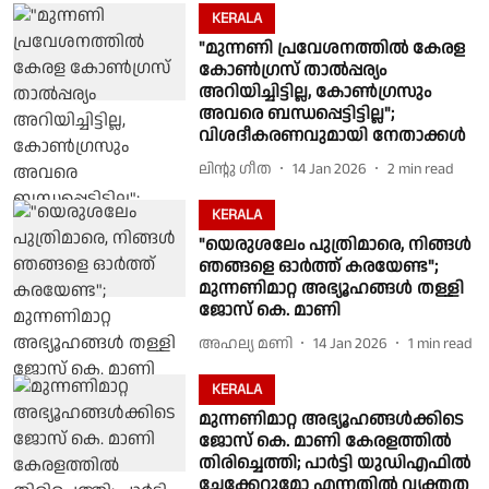
KERALA
"മുന്നണി പ്രവേശനത്തിൽ കേരള
കോൺഗ്രസ് താൽപ്പര്യം
അറിയിച്ചിട്ടില്ല, കോൺഗ്രസും
അവരെ ബന്ധപ്പെട്ടിട്ടില്ല";
വിശദീകരണവുമായി നേതാക്കൾ
ലിൻ്റു ഗീത
14 Jan 2026
2
min read
KERALA
"യെരുശലേം പുത്രിമാരെ, നിങ്ങൾ
ഞങ്ങളെ ഓർത്ത് കരയേണ്ട";
മുന്നണിമാറ്റ അഭ്യൂഹങ്ങൾ തള്ളി
ജോസ് കെ. മാണി
അഹല്യ മണി
14 Jan 2026
1
min read
KERALA
മുന്നണിമാറ്റ അഭ്യൂഹങ്ങൾക്കിടെ
ജോസ് കെ. മാണി കേരളത്തിൽ
തിരിച്ചെത്തി; പാർട്ടി യുഡിഎഫിൽ
ചേക്കേറുമോ എന്നതിൽ വ്യക്തത