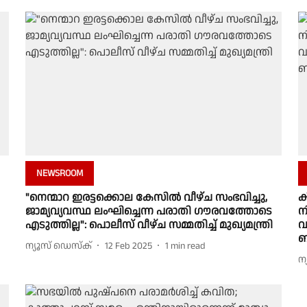
NEWSROOM
"നെന്മാറ ഇരട്ടക്കൊല കേസിൽ വീഴ്ച സംഭവിച്ചു,
ക
ജാമ്യവ്യവസ്ഥ ലംഘിച്ചെന്ന പരാതി ഗൗരവത്തോടെ
ന
എടുത്തില്ല": പൊലീസ് വീഴ്ച സമ്മതിച്ച് മുഖ്യമന്ത്രി
വ
ബ
ന്യൂസ് ഡെസ്ക്
12 Feb 2025
1
min read
ന