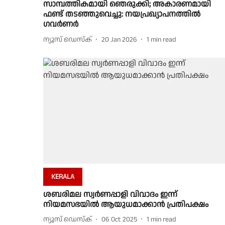
സാമ്പത്തികമായി ഞെരുക്കി; അകാരണമായി
ഫണ്ട് തടഞ്ഞുവെച്ചു: നയപ്രഖ്യാപനത്തിൽ
ഗവർണർ
ന്യൂസ് ഡെസ്ക്
20 Jan 2026
1
min read
KERALA
ശബരിമല സ്വർണപ്പാളി വിവാദം ഇന്ന്
നിയമസഭയിൽ ആയുധമാക്കാൻ പ്രതിപക്ഷം
ന്യൂസ് ഡെസ്ക്
06 Oct 2025
1
min read