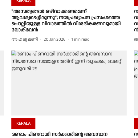
KERALA
"അസത്യങ്ങൾ ഒഴിവാക്കണമെന്ന്
ന
ആവശ്യപ്പെട്ടിരുന്നു"; നയപ്രഖ്യാപന പ്രസംഗത്തെ
വ
ചൊല്ലിയുള്ള വിവാദത്തിൽ വിശദീകരണവുമായി
വ
ലോക്ഭവൻ
ന
അഹല്യ മണി
20 Jan 2026
1
min read
അ
KERALA
രണ്ടാം പിണറായി സർക്കാരിൻ്റെ അവസാന
സ