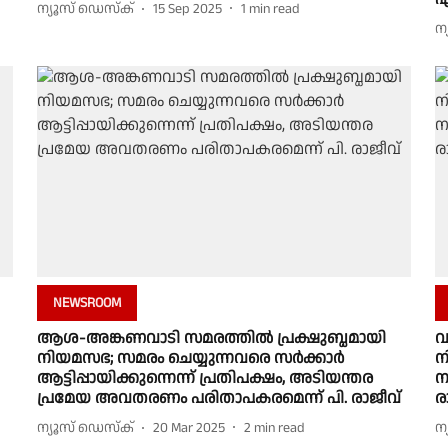
ന്യൂസ് ഡെസ്ക്
15 Sep 2025
1
min read
ന
NEWSROOM
ആശ-അങ്കണവാടി സമരത്തിൽ പ്രക്ഷുബ്ധമായി
വ
നിയമസഭ; സമരം ചെയ്യുന്നവരെ സർക്കാർ
ന
ആട്ടിപ്പായിക്കുന്നെന്ന് പ്രതിപക്ഷം, അടിയന്തര
ന
പ്രമേയ അവതരണം പരിതാപകരമെന്ന് പി. രാജീവ്
ര
ന്യൂസ് ഡെസ്ക്
20 Mar 2025
2
min read
ന