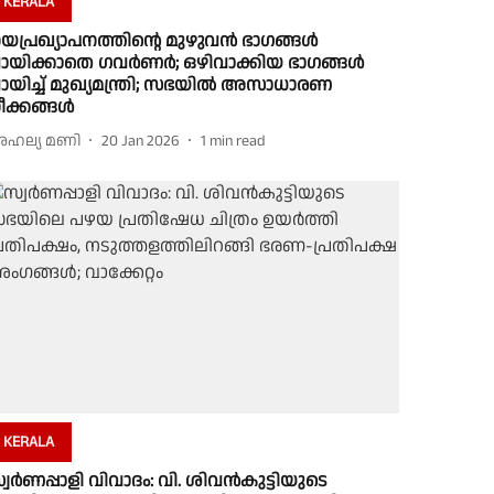
KERALA
യപ്രഖ്യാപനത്തിൻ്റെ മുഴുവൻ ഭാഗങ്ങൾ
ായിക്കാതെ ഗവർണർ; ഒഴിവാക്കിയ ഭാഗങ്ങൾ
ായിച്ച് മുഖ്യമന്ത്രി; സഭയിൽ അസാധാരണ
ീക്കങ്ങൾ
ഹല്യ മണി
20 Jan 2026
1
min read
KERALA
്വര്‍ണപ്പാളി വിവാദം: വി. ശിവന്‍കുട്ടിയുടെ