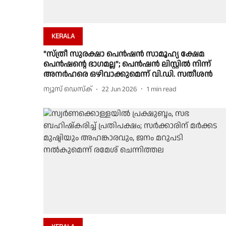
KERALA
"സ്ത്രീ സുരക്ഷാ പെൻഷൻ സാമൂഹ്യ ക്ഷേമ
പെൻഷൻ്റെ ഭാഗമല്ല"; പെൻഷൻ ലിസ്റ്റിൽ നിന്ന്
അനർഹരെ ഒഴിവാക്കുമെന്ന് വി.ഡി. സതീശൻ
ന്യൂസ് ഡെസ്ക്
22 Jun 2026
1
min read