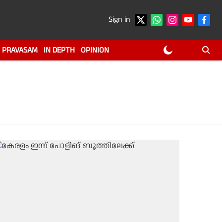
Sign in
PRAVASAM
IN DEPTH
OPINION