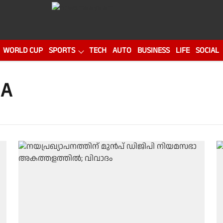
WORLD CUP
SPORTS
TECH
AUTO
BUSINESS
LIFE
SOCIAL
HA