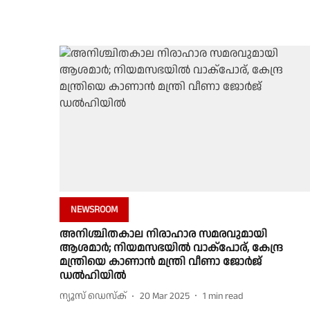
NEWSROOM
അനിശ്ചിതകാല നിരാഹാര സമരവുമായി
ആശമാർ; നിയമസഭയിൽ വാക്പോര്, കേന്ദ്ര
മന്ത്രിയെ കാണാൻ മന്ത്രി വീണാ ജോർജ്
ഡൽഹിയിൽ
ന്യൂസ് ഡെസ്ക്
20 Mar 2025
1
min read