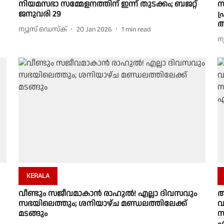
നിയമസഭാ സമ്മേളനത്തിന് ഇന്ന് തുടക്കം; ബജറ്റ്
സ
ജനുവരി 29
പ
അ
ന്യൂസ് ഡെസ്ക്
20 Jan 2026
1
min read
ന
KERALA
വീണ്ടും സജീവമാകാൻ രാഹുൽ! എല്ലാ ദിവസവും
ആ
സഭയിലെത്തും; ശനിയാഴ്ച മണ്ഡലത്തിലേക്ക്
വ
മടങ്ങും
സ
എ