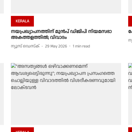
KERALA
നയപ്രഖ്യാപനത്തിന് മുൻപ് ഡിജിപി നിയമസഭാ
ക
അകത്തളത്തിൽ; വിവാദം
ന
ന്യൂസ് ഡെസ്ക്
29 May 2026
1
min read