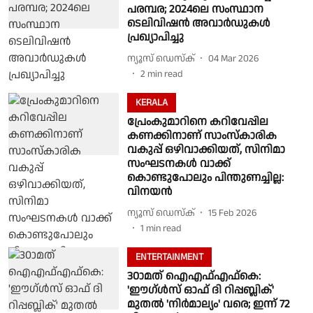
പരമ്പര; 2024ലെ സംസ്ഥാന
ടെലിവിഷൻ അവാർഡുകൾ
പ്രഖ്യാപിച്ചു
ന്യൂസ് ഡെസ്ക്
04 Mar 2026
2
min read
KERALA
പ്രേംകുമാറിനെ കറിവേപ്പില
കണക്കിനാണ് സാംസ്കാരിക
വകുപ്പ് ഒഴിവാക്കിയത്, സിനിമാ
സംഘടനകൾ വാക്ക്
കൊണ്ടുപോലും പിന്തുണച്ചില്ല:
വിനയൻ
ന്യൂസ് ഡെസ്ക്
15 Feb 2026
1
min read
ENTERTAINMENT
30ാമത് ഐഎഫ്എഫ്കെ:
'ഈഗ്ൾസ് ഓഫ് ദി റിപ്പബ്ലിക്'
മുതൽ 'നിർമാല്യം' വരെ; ഇന്ന് 72