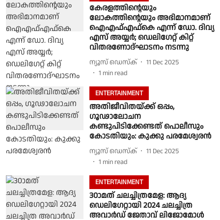
കേരളത്തിന്റെയും
ലോകത്തിന്റെയും അഭിമാനമാണ്
ഐഎഫ്എഫ്കെ എന്ന് ഡോ. ദിവ്യ
എസ് അയ്യർ; ഡെലിഗേറ്റ് കിറ്റ്
വിതരണോദ്ഘാടനം നടന്നു
ന്യൂസ് ഡെസ്ക്
11 Dec 2025
1
min read
ENTERTAINMENT
അതിജീവിതയ്ക്ക് ഒപ്പം,
ഗൂഢാലോചന
കണ്ടുപിടിക്കേണ്ടത് പൊലീസും
കോടതിയും: കുക്കു പരമേശ്വരൻ
ന്യൂസ് ഡെസ്ക്
11 Dec 2025
1
min read
ENTERTAINMENT
30ാമത് ചലച്ചിത്രമേള: ആദ്യ
ഡെലിഗേറ്റായി 2024 ചലച്ചിത്ര
അവാർഡ് ജേതാവ് ലിജോമോൾ