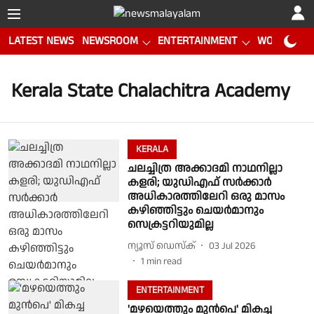
LATEST NEWS
NEWSROOM
ENTERTAINMENT
WORLD CUP
Kerala State Chalachitra Academy
KERALA
ചലച്ചിത്ര അക്കാദമി നാഥനില്ലാ
കളരി; യുഡിഎഫ് സർക്കാർ
അധികാരത്തിലേറി ഒരു മാസം
കഴിഞ്ഞിട്ടും ചെയർമാനും
സെക്രട്ടറിയുമില്ല
ന്യൂസ് ഡെസ്ക്
03 Jul 2026
1
min read
ENTERTAINMENT
'മഴയെത്തും മുൻപെ' മികച്ച