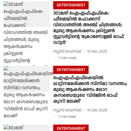
ENTERTAINMENT
30ാമത് ഐഎഫ്എഫ്കെ:
ഫീമെയിൽ ഫോക്കസ്
വിഭാഗത്തിൽ അഞ്ച് ചിത്രങ്ങൾ;
മുഖ്യ ആകർഷണം ക്രിസ്റ്റൺ
സ്റ്റുവർട്ടിന്റെ ‘ക്രോണോളജി ഓഫ്
വാട്ടർ’
ന്യൂസ് ഡെസ്ക്
10 Dec 2025
1
min read
ENTERTAINMENT
ഐഎഫ്എഫ്കെയിൽ
ലാറ്റിനമേരിക്കൻ സിനിമാ വസന്തം;
മുഖ്യ ആകർഷണം ലോറ
കസബെയുടെ ‘വിർജിൻ ഓഫ്
ക്വാറി ലേക്ക്’
ന്യൂസ് ഡെസ്ക്
10 Dec 2025
1
min read
ENTERTAINMENT