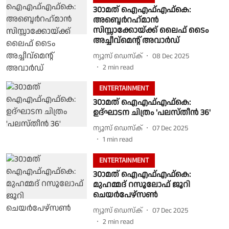
30ാമത് ഐഎഫ്എഫ്‌കെ:
അബ്ദെര്‍റഹ്‌മാന്‍
സിസ്സാക്കോയ്ക്ക് ലൈഫ് ടൈം
അച്ചീവ്‌മെന്റ് അവാര്‍ഡ്
ന്യൂസ് ഡെസ്ക്
08 Dec 2025
2
min read
ENTERTAINMENT
30ാമത് ഐഎഫ്എഫ്കെ:
ഉദ്‌ഘാടന ചിത്രം 'പലസ്തീൻ 36'
ന്യൂസ് ഡെസ്ക്
07 Dec 2025
1
min read
ENTERTAINMENT
30ാമത് ഐഎഫ്എഫ്കെ:
മുഹമ്മദ് റസൂലോഫ് ജൂറി
ചെയർപേഴ്‌സൺ
ന്യൂസ് ഡെസ്ക്
07 Dec 2025
2
min read