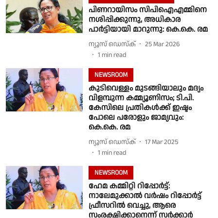
പിണറായിസം സിപിഐഎമ്മിനെ
നശിപ്പിക്കുന്നു, അധികാര
പാര്‍ട്ടിയായി മാറുന്നു: കെ.കെ. രമ
ന്യൂസ് ഡെസ്ക്
25 Mar 2026
1
min read
NEWSROOM
കുടിവെള്ളം മുടങ്ങിയാലും മദ്യം
വിളമ്പുന്ന കമ്മ്യൂണിസം; ടി.പി.
കേസിലെ പ്രതികൾക്ക് ഇഷ്ടം
പോലെ പരോളും ജാമ്യവും:
കെ.കെ. രമ
ന്യൂസ് ഡെസ്ക്
17 Mar 2025
1
min read
NEWSROOM
ഹേമ കമ്മിറ്റി റിപ്പോര്‍ട്ട്:
നാലേമുക്കാൽ വർഷം റിപ്പോർട്ട്
ഫ്രീസറിൽ വെച്ചു, ആരെ
സംരക്ഷിക്കാനെന്ന് സർക്കാർ