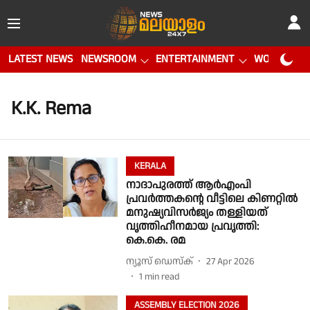
LATEST NEWS
NEWSROOM
ENTERTAINMENT
WORLD CUP
K.K. Rema
KERALA
നാദാപുരത്ത് ആർഎംപി
പ്രവർത്തകൻ്റെ വീട്ടിലെ കിണറ്റിൽ
മനുഷ്യവിസർജ്യം തള്ളിയത്
വൃത്തിഹീനമായ പ്രവൃത്തി:
കെ.കെ. രമ
ന്യൂസ് ഡെസ്ക്
27 Apr 2026
1
min read
ASSEMBLY ELECTION 2026