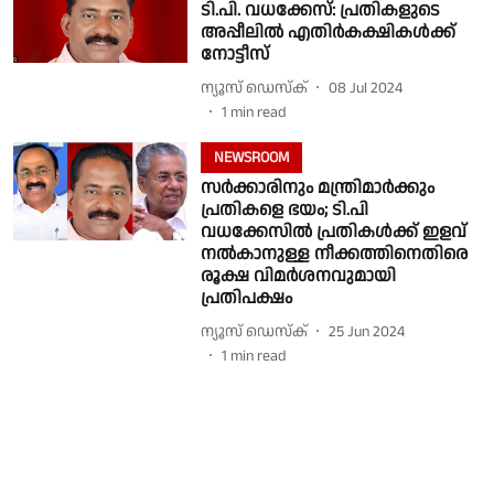
ടി.പി. വധക്കേസ്: പ്രതികളുടെ
അപ്പീലില്‍ എതിർകക്ഷികൾക്ക്
നോട്ടീസ്
ന്യൂസ് ഡെസ്ക്
08 Jul 2024
1
min read
NEWSROOM
സർക്കാരിനും മന്ത്രിമാർക്കും
പ്രതികളെ ഭയം; ടി.പി
വധക്കേസിൽ പ്രതികൾക്ക് ഇളവ്
നൽകാനുള്ള നീക്കത്തിനെതിരെ
രൂക്ഷ വിമർശനവുമായി
പ്രതിപക്ഷം
ന്യൂസ് ഡെസ്ക്
25 Jun 2024
1
min read