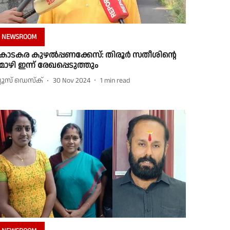
NEWSROOM
ൊടകര കുഴൽപ്പണക്കേസ്: തിരൂർ സതീശിൻ്റെ
ൊഴി ഇന്ന് രേഖപ്പെടുത്തും
്യൂസ് ഡെസ്ക്
30 Nov 2024
1
min read