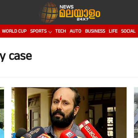
WORLD CUP
SPORTS
TECH
AUTO
BUSINESS
LIFE
SOCIAL
y case