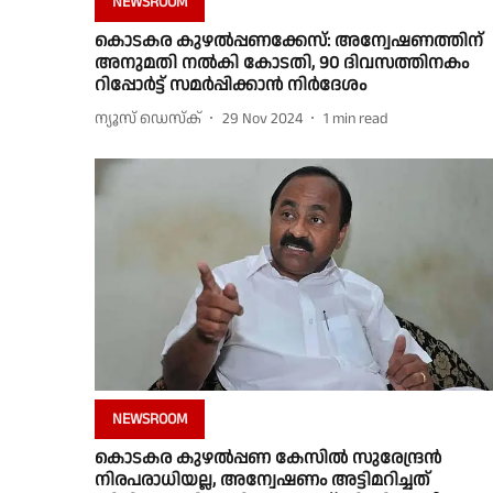
NEWSROOM
കൊടകര കുഴൽപ്പണക്കേസ്: അന്വേഷണത്തിന്
അനുമതി നല്‍കി കോടതി, 90 ദിവസത്തിനകം
റിപ്പോർട്ട് സമർപ്പിക്കാന്‍ നിർദേശം
ന്യൂസ് ഡെസ്ക്
29 Nov 2024
1
min read
NEWSROOM
കൊടകര കുഴൽപ്പണ കേസിൽ സുരേന്ദ്രൻ
നിരപരാധിയല്ല, അന്വേഷണം അട്ടിമറിച്ചത്