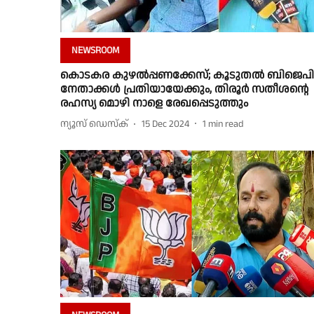
NEWSROOM
കൊടകര കുഴൽപ്പണക്കേസ്; കൂടുതൽ ബിജെപി
നേതാക്കൾ പ്രതിയായേക്കും, തിരൂർ സതീശന്റെ
രഹസ്യ മൊഴി നാളെ രേഖപ്പെടുത്തും
ന്യൂസ് ഡെസ്ക്
15 Dec 2024
1
min read