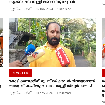
ആരോപണം തള്ളി ശോഭാ സുരേന്ദ്രൻ
ന
ന്യൂസ് ഡെസ്ക്
02 Nov 2024
1
min read
NEWSROOM
കോടിക്കണക്കിന് രൂപയ്ക്ക് കാവല്‍ നിന്നയാളാണ്
ക
ള
താന്‍; ബിജെപിയുടെ വാദം തള്ളി തിരൂര്‍ സതീശ്
ഓ
പ
ന്യൂസ് ഡെസ്ക്
01 Nov 2024
1
min read
ക
ന