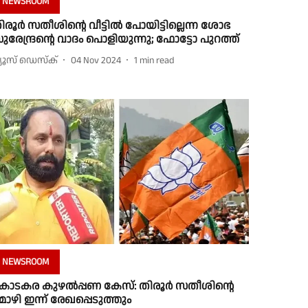
NEWSROOM
ിരൂര്‍ സതീശിന്റെ വീട്ടില്‍ പോയിട്ടില്ലെന്ന ശോഭ
ുരേന്ദ്രന്റെ വാദം പൊളിയുന്നു; ഫോട്ടോ പുറത്ത്
്യൂസ് ഡെസ്ക്
04 Nov 2024
1
min read
NEWSROOM
ൊടകര കുഴല്‍പ്പണ കേസ്: തിരൂർ സതീശിന്റെ
ൊഴി ഇന്ന് രേഖപ്പെടുത്തും