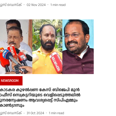
്യൂസ് ഡെസ്ക്
02 Nov 2024
1
min read
NEWSROOM
ൊടകര കുഴല്‍പ്പണ കേസ്: ബിജെപി മുന്‍
ഫീസ് സെക്രട്ടറിയുടെ വെളിപ്പെടുത്തലില്‍
ുനരന്വേഷണം ആവശ്യപ്പെട്ട് സിപിഎമ്മും
ോണ്‍ഗ്രസും
്യൂസ് ഡെസ്ക്
31 Oct 2024
1
min read