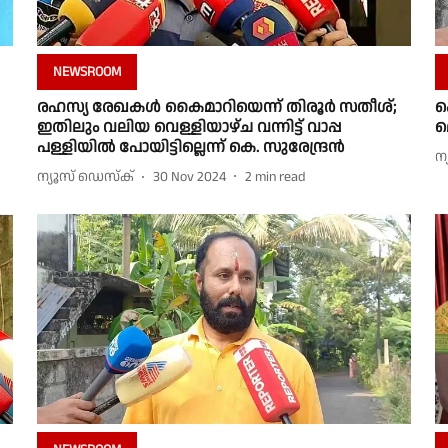
NEWSROOM
രഹസ്യ രേഖകൾ കൈമാറിയെന്ന് തിരൂർ സതീശ്;
ക
ഇതിലും വലിയ വെള്ളിയാഴ്ച വന്നിട്ട് വാപ്പ
മ
പള്ളിയിൽ പോയിട്ടില്ലെന്ന് കെ. സുരേന്ദ്രൻ
ന
ന്യൂസ് ഡെസ്ക്
30 Nov 2024
2
min read