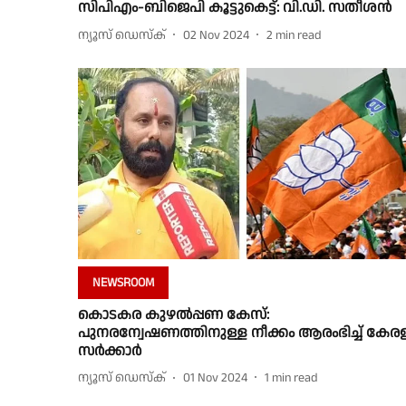
സിപിഎം-ബിജെപി കൂട്ടുകെട്ട്: വി.ഡി. സതീശൻ
ന്യൂസ് ഡെസ്ക്
02 Nov 2024
2
min read
NEWSROOM
കൊടകര കുഴൽപ്പണ കേസ്:
പുനരന്വേഷണത്തിനുള്ള നീക്കം ആരംഭിച്ച് കേര
സർക്കാർ
ന്യൂസ് ഡെസ്ക്
01 Nov 2024
1
min read