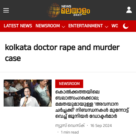
LATEST NEWS
NEWSROOM
ENTERTAINMENT
WORLD CUP
kolkata doctor rape and murder
case
NEWSROOM
കൊൽക്കത്തയിലെ
ബലാത്സംഗക്കൊല;
മമതയുമായുള്ള 'അവസാന
ചർച്ചക്ക്' നിബന്ധനകൾ മുന്നോട്ട്
വെച്ച് ജൂനിയർ ഡോക്ടർമാർ
ന്യൂസ് ഡെസ്ക്
16 Sep 2024
1
min read