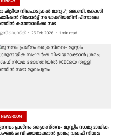
KERALA
രാഷ്‌ട്രീയ നിലപാടുകൾ മാറും"; ജെ.ബി. കോശി
മ്മീഷൻ റിപ്പോർട്ട് നടപ്പാക്കിയതിന് പിന്നാലെ
ത്തീൻ കത്തോലിക്ക സഭ
്യൂസ് ഡെസ്ക്
25 Feb 2026
1
min read
NEWSROOM
ുനമ്പം പ്രശ്നം ക്രൈസ്തവ- മുസ്ലീം സാമുദായിക
ംഘർഷ വിഷയമാക്കാന്‍ ശ്രമം; വഖഫ് നിയമ