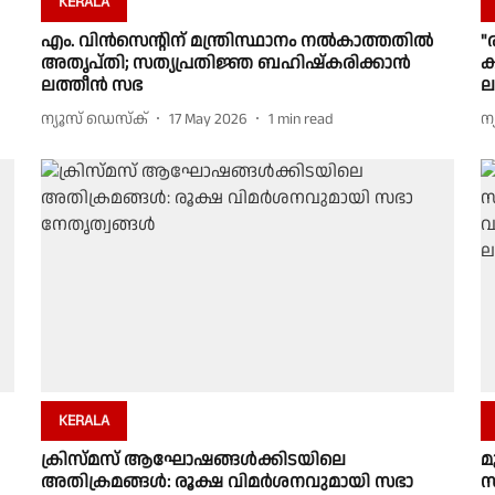
KERALA
എം. വിൻസെൻ്റിന് മന്ത്രിസ്ഥാനം നൽകാത്തതിൽ
"
അതൃപ്തി; സത്യപ്രതിജ്ഞ ബഹിഷ്കരിക്കാൻ
ക
ലത്തീൻ സഭ
ല
ന്യൂസ് ഡെസ്ക്
17 May 2026
1
min read
ന
KERALA
ക്രിസ്മസ് ആഘോഷങ്ങൾക്കിടയിലെ
മ
അതിക്രമങ്ങൾ: രൂക്ഷ വിമർശനവുമായി സഭാ
സ