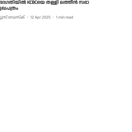
േദഗതിയിൽ KCBCയെ തള്ളി ലത്തീൻ സഭാ
ുഖപത്രം
്യൂസ് ഡെസ്ക്
12 Apr 2025
1
min read