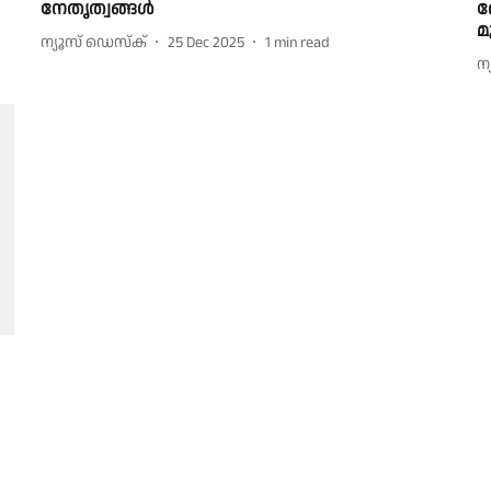
നേതൃത്വങ്ങൾ
ഭ
മ
ന്യൂസ് ഡെസ്ക്
25 Dec 2025
1
min read
ന