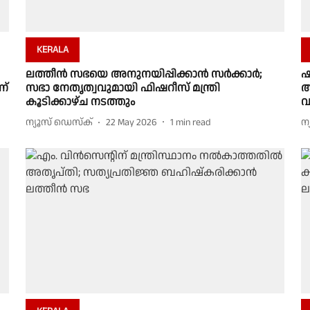
KERALA
ലത്തീൻ സഭയെ അനുനയിപ്പിക്കാൻ സർക്കാർ;
ഷ
ന്
സഭാ നേതൃത്വവുമായി ഫിഷറീസ് മന്ത്രി
അ
കൂടിക്കാഴ്ച നടത്തും
വ
ന്യൂസ് ഡെസ്ക്
22 May 2026
1
min read
ന