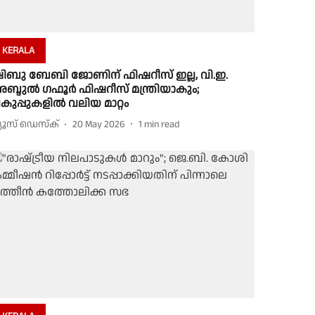
KERALA
ിബു ബേബി ജോണിന് ഫിഷറീസ് ഇല്ല, വി.ഇ.
ബ്ദുല്‍ ഗഫൂര്‍ ഫിഷറീസ് മന്ത്രിയാകും;
കുപ്പുകളിൽ വലിയ മാറ്റം
്യൂസ് ഡെസ്ക്
20 May 2026
1
min read