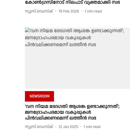
കോൺഗ്രസിനോട് നിലപാട് വ്യക്തമാക്കി സഭ
ന്യൂസ് ഡെസ്ക്
19 Feb 2026
1
min read
NEWSROOM
'വന നിയമ ഭേദഗതി ആശങ്ക ഉണ്ടാക്കുന്നത്';
ജനദ്രോഹപരമായ വകുപ്പുകൾ
പിൻവലിക്കണമെന്ന് ലത്തീന്‍‌ സഭ
ന്യൂസ് ഡെസ്ക്
12 Jan 2025
1
min read