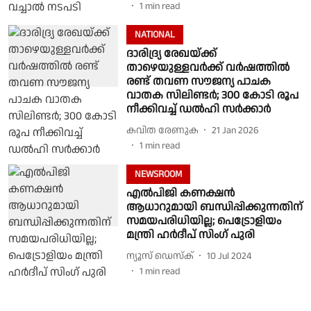
1
min read
NATIONAL
ദാരിദ്ര്യ രേഖയ്ക്ക്
താഴെയുള്ളവര്‍ക്ക് വര്‍ഷത്തില്‍
രണ്ട് തവണ സൗജന്യ പാചക
വാതക സിലിണ്ടര്‍; 300 കോടി രൂപ
നീക്കിവച്ച് ഡല്‍ഹി സര്‍ക്കാര്‍
കവിത രേണുക
21 Jan 2026
1
min read
NEWSROOM
എല്‍പിജി കണക്ഷൻ
ആധാറുമായി ബന്ധിപ്പിക്കുന്നതിന്
സമയപരിധിയില്ല; പെട്രോളിയം
മന്ത്രി ഹര്‍ദീപ് സിംഗ് പുരി
ന്യൂസ് ഡെസ്ക്
10 Jul 2024
1
min read