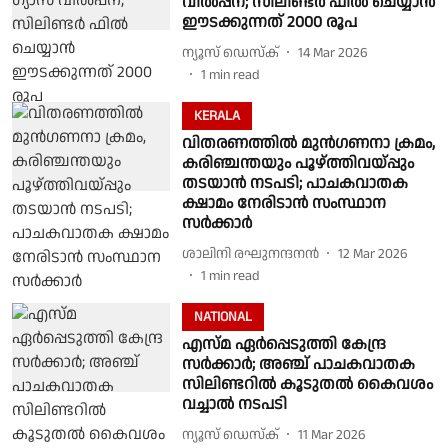
വിൽപ്പന; സിലിണ്ടർ ഫിൽ ചെയ്യാൻ
ഈടക്കുന്നത് 2000 രൂപ
ന്യൂസ് ഡെസ്ക്
14 Mar 2026
1
min read
KERALA
വിതരണത്തിൽ മുൻഗണനാ ക്രമം,
കരിഞ്ചന്തയും പൂഴ്ത്തിവയ്പ്പും
തടയാൻ നടപടി; പാചകവാതക
ക്ഷാമം നേരിടാൻ സംസ്ഥാന
സർക്കാർ
ശാലിനി രഘുനന്ദനൻ
12 Mar 2026
1
min read
NATIONAL
എസ്മ ഏർപ്പെടുത്തി കേന്ദ്ര
സര്‍ക്കാര്‍; അഞ്ച് പാചകവാതക
സിലിണ്ടറില്‍ കൂടുതല്‍ കൈവശം
വച്ചാല്‍ നടപടി
ന്യൂസ് ഡെസ്ക്
11 Mar 2026