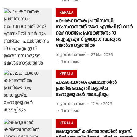
1
min read
KERALA
പാചകവാതക പ്രതിസന്ധി:
സംസ്ഥാനത്ത് '24x7 എല്‍പിജി വാർ
റൂം' സജ്ജം; പ്രവർത്തനം 10
ഐഎഎസ് ഉദ്യോഗസ്ഥരുടെ
മേൽനോട്ടത്തിൽ
ന്യൂസ് ഡെസ്ക്
27 Mar 2026
1
min read
KERALA
പാചകവാതക ക്ഷാമത്തിൽ
പ്രതിഷേധം; തിങ്കളാഴ്ച
ഹോട്ടലുകൾ അടച്ചിടും
ന്യൂസ് ഡെസ്ക്
17 Mar 2026
1
min read
KERALA
മലപ്പുറത്ത് കരിഞ്ചന്തയിൽ ഗ്യാസ്