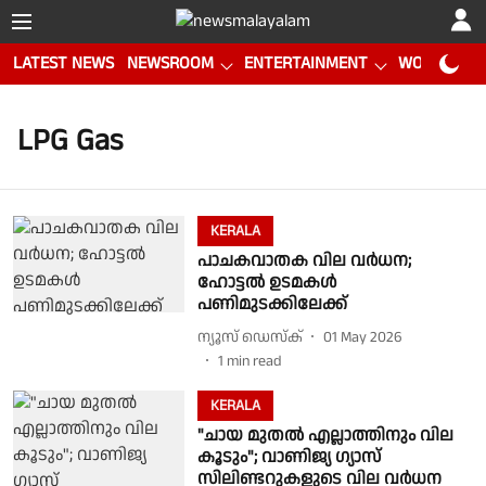
LATEST NEWS
NEWSROOM
ENTERTAINMENT
WORLD CUP
LPG Gas
KERALA
പാചകവാതക വില വർധന;
ഹോട്ടൽ ഉടമകൾ
പണിമുടക്കിലേക്ക്
ന്യൂസ് ഡെസ്ക്
01 May 2026
1
min read
KERALA
"ചായ മുതൽ എല്ലാത്തിനും വില
കൂടും"; വാണിജ്യ ഗ്യാസ്
സിലിണ്ടറുകളുടെ വില വർധന