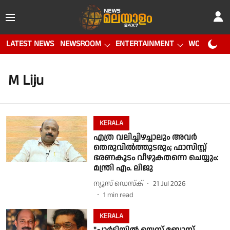
LATEST NEWS
NEWSROOM
ENTERTAINMENT
WORLD CUP
M Liju
KERALA
എത്ര വലിച്ചിഴച്ചാലും അവര്‍
തെരുവിൽത്തുടരും; ഫാസിസ്റ്റ്
ഭരണകൂടം വീഴുകതന്നെ ചെയ്യും:
മന്ത്രി എം. ലിജു
ന്യൂസ് ഡെസ്ക്
21 Jul 2026
1
min read
KERALA