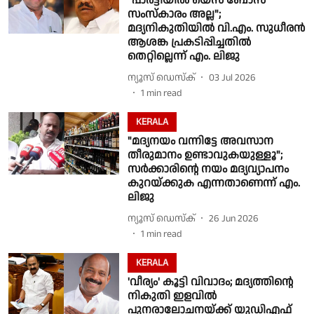
"പാർട്ടിയിൽ യെസ് ബോസ്
സംസ്കാരം അല്ല";
മദ്യനികുതിയിൽ വി.എം. സുധീരൻ
ആശങ്ക പ്രകടിപ്പിച്ചതിൽ
തെറ്റില്ലെന്ന് എം. ലിജു
ന്യൂസ് ഡെസ്ക്
03 Jul 2026
1
min read
KERALA
"മദ്യനയം വന്നിട്ടേ അവസാന
തീരുമാനം ഉണ്ടാവുകയുള്ളൂ";
സർക്കാരിൻ്റെ നയം മദ്യവ്യാപനം
കുറയ്ക്കുക എന്നതാണെന്ന് എം.
ലിജു
ന്യൂസ് ഡെസ്ക്
26 Jun 2026
1
min read
KERALA
'വീര്യം' കൂട്ടി വിവാദം; മദ്യത്തിൻ്റെ
നികുതി ഇളവിൽ
പുനരാലോചനയ്ക്ക് യുഡിഎഫ്