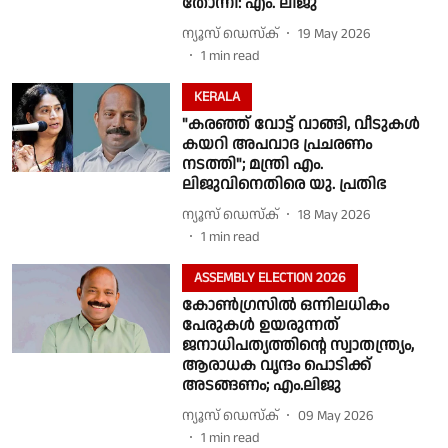
തോന്നി: എം. ലിജു
ന്യൂസ് ഡെസ്ക്
19 May 2026
1
min read
KERALA
"കരഞ്ഞ് വോട്ട് വാങ്ങി, വീടുകൾ
കയറി അപവാദ പ്രചരണം
നടത്തി"; മന്ത്രി എം.
ലിജുവിനെതിരെ യു. പ്രതിഭ
ന്യൂസ് ഡെസ്ക്
18 May 2026
1
min read
ASSEMBLY ELECTION 2026
കോൺഗ്രസിൽ ഒന്നിലധികം
പേരുകൾ ഉയരുന്നത്
ജനാധിപത്യത്തിന്റെ സ്വാതന്ത്ര്യം,
ആരാധക വൃന്ദം പൊടിക്ക്
അടങ്ങണം; എം.ലിജു
ന്യൂസ് ഡെസ്ക്
09 May 2026
1
min read