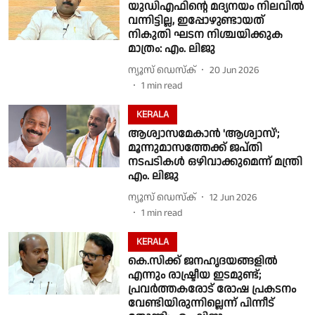
യുഡിഎഫിൻ്റെ മദ്യനയം നിലവിൽ
വന്നിട്ടില്ല, ഇപ്പോഴുണ്ടായത്
നികുതി ഘടന നിശ്ചയിക്കുക
മാത്രം: എം. ലിജു
ന്യൂസ് ഡെസ്ക്
20 Jun 2026
1
min read
KERALA
ആശ്വാസമേകാൻ 'ആശ്വാസ്';
മൂന്നുമാസത്തേക്ക് ജപ്തി
നടപടികൾ ഒഴിവാക്കുമെന്ന് മന്ത്രി
എം. ലിജു
ന്യൂസ് ഡെസ്ക്
12 Jun 2026
1
min read
KERALA
കെ.സിക്ക് ജനഹൃദയങ്ങളില്‍
എന്നും രാഷ്ട്രീയ ഇടമുണ്ട്;
പ്രവര്‍ത്തകരോട് രോഷ പ്രകടനം
വേണ്ടിയിരുന്നില്ലെന്ന് പിന്നീട്