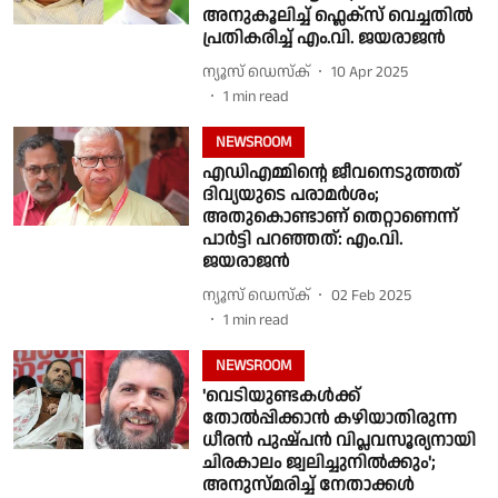
അനുകൂലിച്ച് ഫ്ലെക്സ് വെച്ചതിൽ
പ്രതികരിച്ച് എം.വി. ജയരാജൻ
ന്യൂസ് ഡെസ്ക്
10 Apr 2025
1
min read
NEWSROOM
എഡിഎമ്മിൻ്റെ ജീവനെടുത്തത്
ദിവ്യയുടെ പരാമർശം;
അതുകൊണ്ടാണ് തെറ്റാണെന്ന്
പാർട്ടി പറഞ്ഞത്: എം.വി.
ജയരാജൻ
ന്യൂസ് ഡെസ്ക്
02 Feb 2025
1
min read
NEWSROOM
'വെടിയുണ്ടകൾക്ക്‌
തോൽപ്പിക്കാൻ കഴിയാതിരുന്ന
ധീരൻ പുഷ്‌പൻ വിപ്ലവസൂര്യനായി
ചിരകാലം ജ്വലിച്ചുനിൽക്കും';
അനുസ്മരിച്ച് നേതാക്കൾ