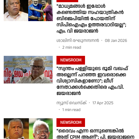
"മാധ്യമങ്ങൾ ഇപ്പോൾ
കണ്ടെത്തിയ സഹയാത്രികൻ
ബിജെപിയിൽ പോയതിന്
സിപിഐഎം ഉത്തരവാദിയല്ല";
എം. വി ജയരാജൻ
ശാലിനി രഘുനന്ദനൻ
08 Jan 2026
2
min read
NEWSROOM
"സ്വന്തം പള്ളിയുടെ ഭൂമി വഖഫ്
അല്ലെന്ന് പറഞ്ഞ ഇവരൊക്കെ
വിശ്വാസികളാണോ"; ലീഗ്
നേതാക്കൾക്കെതിരെ എം.വി.
ജയരാജൻ
ന്യൂസ് ഡെസ്ക്
17 Apr 2025
1
min read
NEWSROOM
"ദൈവം എന്ന ഒന്നുണ്ടെങ്കിൽ
അത് CPIM ആണ്"; പി. ജയരാജനെ