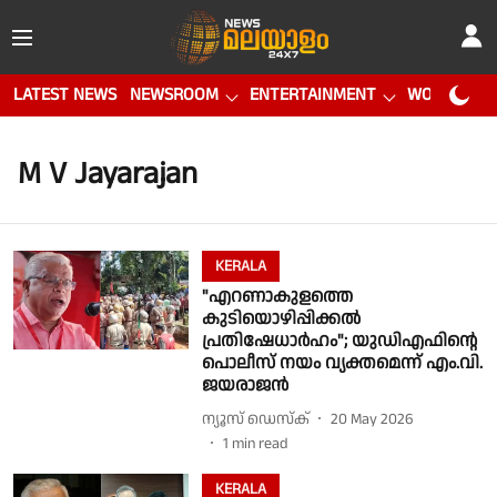
LATEST NEWS
NEWSROOM
ENTERTAINMENT
WORLD CUP
M V Jayarajan
KERALA
"എറണാകുളത്തെ
കുടിയൊഴിപ്പിക്കൽ
പ്രതിഷേധാർഹം"; യുഡിഎഫിൻ്റെ
പൊലീസ് നയം വ്യക്തമെന്ന് എം.വി.
ജയരാജൻ
ന്യൂസ് ഡെസ്ക്
20 May 2026
1
min read
KERALA