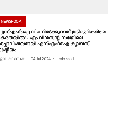
NEWSROOM
എസ്എഫ്ഐ നിലനിൽക്കുന്നത് ഇടിമുറികളിലെ
ീകരതയിൽ"- എം വിൻസൻ്റ്; സഭയിലെ
ർച്ചാവിഷയമായി എസ്എഫ്ഐ ക്യാമ്പസ്
ാഷ്ട്രീയം
്യൂസ് ഡെസ്ക്
04 Jul 2024
1
min read