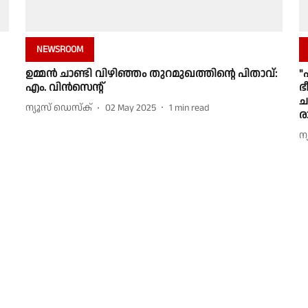
NEWSROOM
ഉമ്മൻ ചാണ്ടി വിഴിഞ്ഞം തുറമുഖത്തിൻ്റെ പിതാവ്:
"
എം. വിൻസെൻ്റ്
ഭ
ച
ന്യൂസ് ഡെസ്ക്
02 May 2025
1
min read
ര
ന