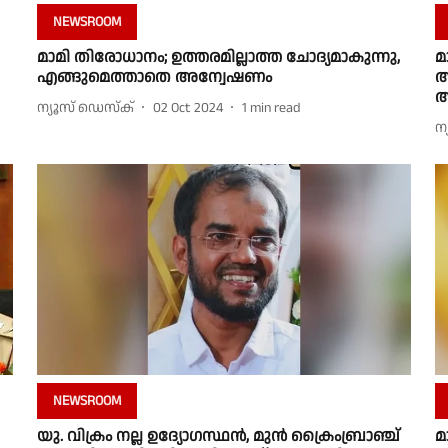
NEWSROOM
മാമി തിരോധാനം; ഉത്തരമില്ലാത്ത ചോദ്യമാകുന്നു,
മ
എങ്ങുമെത്താതെ അന്വേഷണം
അ
അ
ന്യൂസ് ഡെസ്ക്
02 Oct 2024
1
min read
ന
NEWSROOM
യു. വിക്രം നല്ല ഉദ്യോഗസ്ഥൻ, മുൻ ക്രൈംബ്രാഞ്ച്
മ