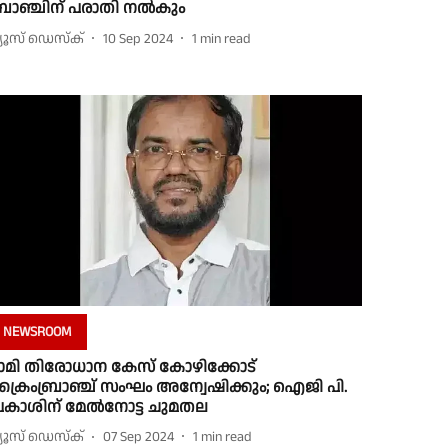
്രാഞ്ചിന് പരാതി നൽകും
്യൂസ് ഡെസ്ക്
10 Sep 2024
1
min read
NEWSROOM
ാമി തിരോധാന കേസ് കോഴിക്കോട്
്രൈംബ്രാഞ്ച് സംഘം അന്വേഷിക്കും; ഐജി പി.
്രകാശിന് മേൽനോട്ട ചുമതല
്യൂസ് ഡെസ്ക്
07 Sep 2024
1
min read