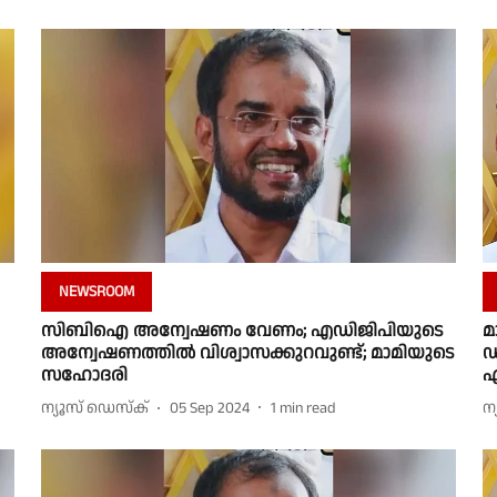
NEWSROOM
സിബിഐ അന്വേഷണം വേണം; എഡിജിപിയുടെ
മ
അന്വേഷണത്തിൽ വിശ്വാസക്കുറവുണ്ട്; മാമിയുടെ
ഡ
സഹോദരി
എ
ന്യൂസ് ഡെസ്ക്
05 Sep 2024
1
min read
ന