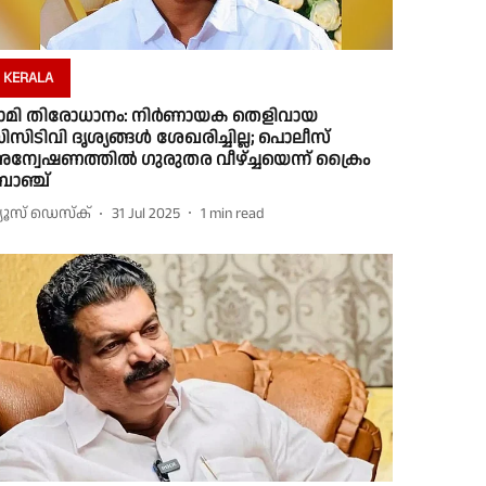
KERALA
ാമി തിരോധാനം: നിർണായക തെളിവായ
ിസിടിവി ദൃശ്യങ്ങൾ ശേഖരിച്ചില്ല; പൊലീസ്
ന്വേഷണത്തിൽ ഗുരുതര വീഴ്ച്ചയെന്ന് ക്രൈം
്രാഞ്ച്
്യൂസ് ഡെസ്ക്
31 Jul 2025
1
min read