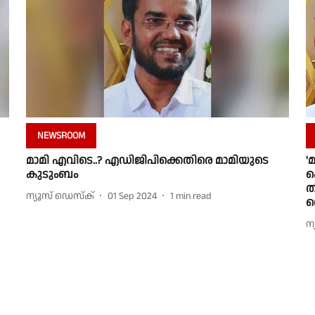
NEWSROOM
മാമി എവിടെ..? എഡിജിപിക്കെതിരെ മാമിയുടെ
'
കുടുംബം
ക
ത
ന്യൂസ് ഡെസ്ക്
01 Sep 2024
1
min read
വ
ന