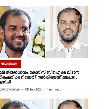
NEWSROOM
ാമി തിരോധാനം: കേസ് സിബിഐക്ക് വിടാൻ
ിഐജിക്ക് റിപ്പോർട്ട് നൽകിയെന്ന് മലപ്പുറം
സ്.പി
്യൂസ് ഡെസ്ക്
05 Sep 2024
1
min read