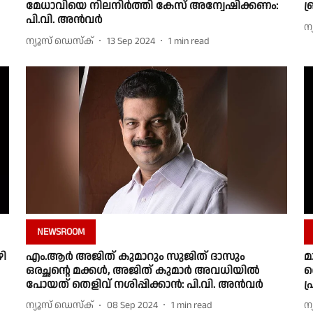
മേധാവിയെ നിലനിർത്തി കേസ് അന്വേഷിക്കണം:
ബ
പി.വി. അൻവർ
ന
ന്യൂസ് ഡെസ്ക്
13 Sep 2024
1
min read
NEWSROOM
ി
എം.ആര്‍ അജിത് കുമാറും സുജിത് ദാസും
മ
ഒരച്ഛന്റെ മക്കള്‍, അജിത് കുമാര്‍ അവധിയില്‍
ക
പോയത് തെളിവ് നശിപ്പിക്കാന്‍: പി.വി. അൻവർ
പ
ന്യൂസ് ഡെസ്ക്
08 Sep 2024
1
min read
ന