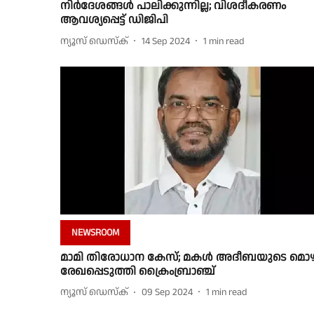
നിർദേശങ്ങള്‍ പാലിക്കുന്നില്ല; വിശദീകരണം
ആവശ്യപ്പെട്ട് ഡിജിപി
ന്യൂസ് ഡെസ്ക്
14 Sep 2024
1
min read
NEWSROOM
മാമി തിരോധാന കേസ്; മകൾ അദീബയുടെ മൊഴ
രേഖപ്പെടുത്തി ക്രൈംബ്രാഞ്ച്
ന്യൂസ് ഡെസ്ക്
09 Sep 2024
1
min read