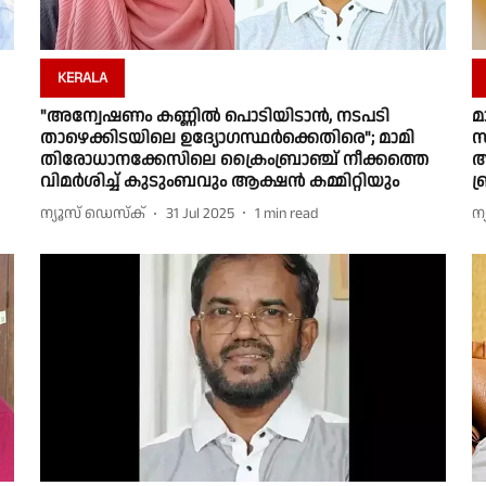
KERALA
"അന്വേഷണം കണ്ണിൽ പൊടിയിടാൻ, നടപടി
മ
താഴെക്കിടയിലെ ഉദ്യോഗസ്ഥർക്കെതിരെ"; മാമി
സ
തിരോധാനക്കേസിലെ ക്രൈംബ്രാഞ്ച് നീക്കത്തെ
അ
വിമർശിച്ച് കുടുംബവും ആക്ഷൻ കമ്മിറ്റിയും
ബ
ന്യൂസ് ഡെസ്ക്
31 Jul 2025
1
min read
ന