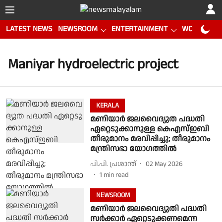
LATEST NEWS
NEWSROOM
ENTERTAINMENT
WORLD CUP
Maniyar hydroelectric project
KERALA
മ​ണി​യാ​ർ ജ​ല​വൈ​ദ്യു​ത പ​ദ്ധ​തി
ഏ​റ്റെ​ടു​ക്കാ​നുള്ള കെഎസ്ഇബി
തീരുമാനം മരവിപ്പിച്ചു; തീരുമാനം
മന്ത്രിസഭാ യോഗത്തിൽ
പി.പി. പ്രശാന്ത്
02 May 2026
1
min read
NEWSROOM
മണിയാർ ജലവൈദ്യുതി പദ്ധതി
സർക്കാർ ഏറ്റെടുക്കണമെന്ന