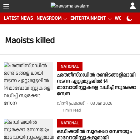
LATEST NEWS
NEWSROOM
ENTERTAINMENT
WORLD CUP
Maoists killed
NATIONAL
ഛത്തീസ്ഗഡിൽ രണ്ടിടങ്ങളിലായി
നടന്ന ഏറ്റുമുട്ടലിൽ 14
മാവോയിസ്റ്റുകളെ വധിച്ച് സുരക്ഷാ
സേന
വിന്നി പ്രകാശ്
03 Jan 2026
1
min read
NATIONAL
ഒഡിഷയിൽ സുരക്ഷാ സേനയും
മാവോയിസ്റ്റുകളുമായി