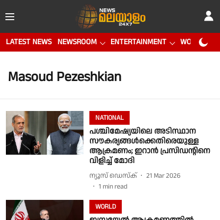
LATEST NEWS
NEWSROOM
ENTERTAINMENT
WORLD CUP
Masoud Pezeshkian
NATIONAL
പശ്ചിമേഷ്യയിലെ അടിസ്ഥാന
സൗകര്യങ്ങൾക്കെതിരെയുള്ള
ആക്രമണം; ഇറാൻ പ്രസിഡൻ്റിനെ
വിളിച്ച് മോദി
ന്യൂസ് ഡെസ്ക്
21 Mar 2026
1
min read
WORLD