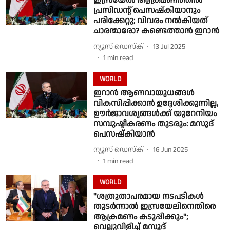
ഇസ്രയേല്‍ ആക്രമണത്തില്‍
പ്രസിഡന്റ് പെസഷ്‌കിയാനും
പരിക്കേറ്റു; വിവരം നല്‍കിയത്
ചാരന്മാരോ? കണ്ടെത്താന്‍ ഇറാന്‍
ന്യൂസ് ഡെസ്ക്
13 Jul 2025
1
min read
WORLD
ഇറാന്‍ ആണവായുധങ്ങള്‍
വികസിപ്പിക്കാന്‍ ഉദ്ദേശിക്കുന്നില്ല,
ഊർജാവശ്യങ്ങള്‍ക്ക് യുറേനിയം
സമ്പുഷ്ടീകരണം തുടരും: മസൂദ്
പെസഷ്കിയാന്‍
ന്യൂസ് ഡെസ്ക്
16 Jun 2025
1
min read
WORLD
"ശത്രുതാപരമായ നടപടികൾ
തുടർന്നാൽ ഇസ്രയേലിനെതിരെ
ആക്രമണം കടുപ്പിക്കും";
വെല്ലുവിളിച്ച് മസൂദ്