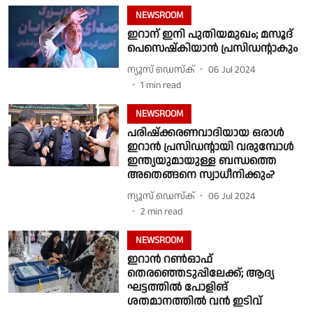
NEWSROOM
ഇറാന് ഇനി പുതിയമുഖം; മസൂദ്
പെസെഷ്കിയാൻ പ്രസിഡന്റാകും
ന്യൂസ് ഡെസ്ക്
06 Jul 2024
1
min read
NEWSROOM
പരിഷ്ക്കരണവാദിയായ ഒരാൾ
ഇറാൻ പ്രസിഡൻ്റായി വരുമ്പോൾ
ഇന്ത്യയുമായുള്ള ബന്ധത്തെ
അതെങ്ങനെ സ്വാധീനിക്കും?
ന്യൂസ് ഡെസ്ക്
06 Jul 2024
2
min read
NEWSROOM
ഇറാന്‍ റൺഓഫ്
തെരഞ്ഞെടുപ്പിലേക്ക്; ആദ്യ
ഘട്ടത്തില്‍ പോളിങ്
ശതമാനത്തില്‍ വന്‍ ഇടിവ്