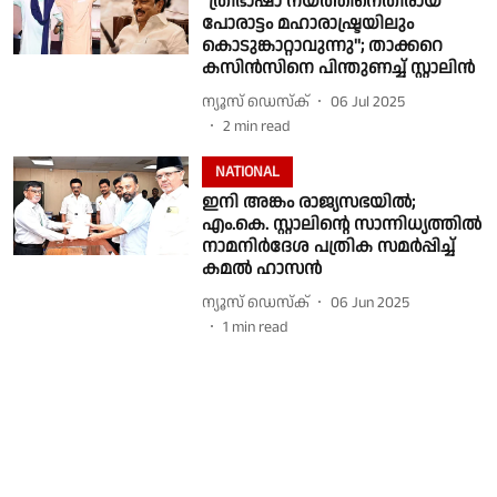
''ത്രിഭാഷാ നയത്തിനെതിരായ
പോരാട്ടം മഹാരാഷ്ട്രയിലും
കൊടുങ്കാറ്റാവുന്നു''; താക്കറെ
കസിന്‍സിനെ പിന്തുണച്ച് സ്റ്റാലിന്‍
ന്യൂസ് ഡെസ്ക്
06 Jul 2025
2
min read
NATIONAL
ഇനി അങ്കം രാജ്യസഭയില്‍;
എം.കെ. സ്റ്റാലിന്റെ സാന്നിധ്യത്തില്‍
നാമനിർദേശ പത്രിക സമര്‍പ്പിച്ച്
കമല്‍ ഹാസന്‍
ന്യൂസ് ഡെസ്ക്
06 Jun 2025
1
min read