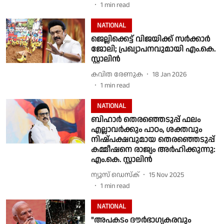
1
min read
NATIONAL
ജെല്ലിക്കെട്ട് വിജയിക്ക് സര്‍ക്കാര്‍
ജോലി; പ്രഖ്യാപനവുമായി എം.കെ.
സ്റ്റാലിന്‍
കവിത രേണുക
18 Jan 2026
1
min read
NATIONAL
ബിഹാര്‍ തെരഞ്ഞെടുപ്പ് ഫലം
എല്ലാവര്‍ക്കും പാഠം, ശക്തവും
നിഷ്പക്ഷവുമായ തെരഞ്ഞെടുപ്പ്
കമ്മീഷനെ രാജ്യം അര്‍ഹിക്കുന്നു:
എം.കെ. സ്റ്റാലിന്‍
ന്യൂസ് ഡെസ്ക്
15 Nov 2025
1
min read
NATIONAL
"അപകടം ദൗർഭാഗ്യകരവും