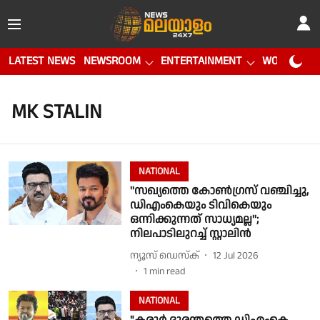
LATEST NEWS
NEWSROOM
ENTERTAINMENT
WORLD CUP
MK STALIN
NATIONAL
''സഖ്യത്തെ കോണ്‍ഗ്രസ് വഞ്ചിച്ചു,
ഡിഎംകെയും ടിവികെയും
ഒന്നിക്കുന്നത് സാധ്യമല്ല'';
നിലപാടിലുറച്ച് സ്റ്റാലിന്‍
ന്യൂസ് ഡെസ്ക്
12 Jul 2026
1
min read
NATIONAL