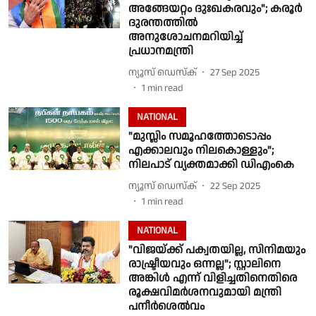
അങ്ങേയറ്റം ദുഃഖകരവും"; കരൂർ
ദുരന്തത്തിൽ
അനുശോചനമറിയിച്ച്
പ്രധാനമന്ത്രി
ന്യൂസ് ഡെസ്ക്
27 Sep 2025
1
min read
NATIONAL
"മുസ്ലിം സമൂഹത്തോടൊപ്പം
എക്കാലവും നിലകൊള്ളും";
നിലപാട് വ്യക്തമാക്കി ഡിഎംകെ
ന്യൂസ് ഡെസ്ക്
22 Sep 2025
1
min read
NATIONAL
"വിജയ്ക്ക് പക്വതയില്ല, സിനിമയും
രാഷ്ട്രീയവും ഒന്നല്ല"; സ്റ്റാലിനെ
അങ്കിൾ എന്ന് വിളിച്ചതിനെതിരെ
രൂക്ഷവിമർശനവുമായി മന്ത്രി
പനീർശെൽവം