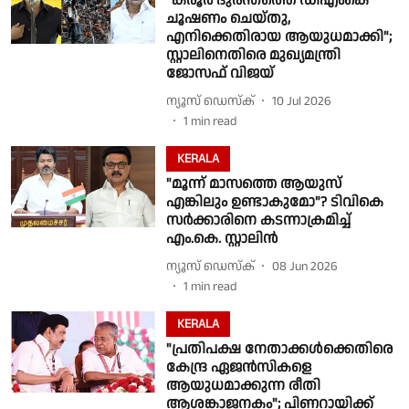
"കരൂർ ദുരന്തത്തെ ഡിഎംകെ
ചൂഷണം ചെയ്തു,
എനിക്കെതിരായ ആയുധമാക്കി";
സ്റ്റാലിനെതിരെ മുഖ്യമന്ത്രി
ജോസഫ് വിജയ്
ന്യൂസ് ഡെസ്ക്
10 Jul 2026
1
min read
KERALA
"മൂന്ന് മാസത്തെ ആയുസ്
എങ്കിലും ഉണ്ടാകുമോ"? ടിവികെ
സർക്കാരിനെ കടന്നാക്രമിച്ച്
എം.കെ. സ്റ്റാലിൻ
ന്യൂസ് ഡെസ്ക്
08 Jun 2026
1
min read
KERALA
"പ്രതിപക്ഷ നേതാക്കൾക്കെതിരെ
കേന്ദ്ര ഏജൻസികളെ
ആയുധമാക്കുന്ന രീതി
ആശങ്കാജനകം"; പിണറായിക്ക്