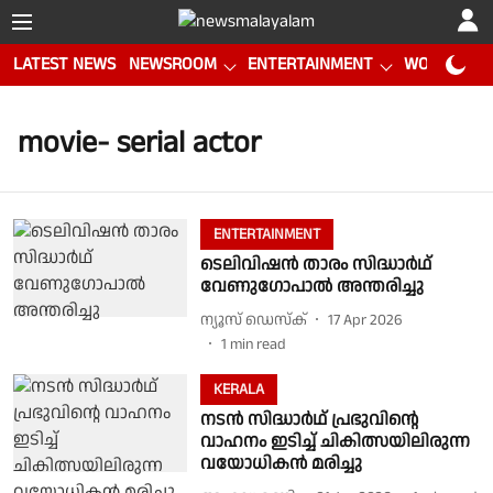
LATEST NEWS
NEWSROOM
ENTERTAINMENT
WORLD CUP
movie- serial actor
ENTERTAINMENT
ടെലിവിഷൻ താരം സിദ്ധാർഥ്
വേണുഗോപാൽ അന്തരിച്ചു
ന്യൂസ് ഡെസ്ക്
17 Apr 2026
1
min read
KERALA
നടൻ സിദ്ധാർഥ് പ്രഭുവിന്റെ
വാഹനം ഇടിച്ച് ചികിത്സയിലിരുന്ന
വയോധികൻ മരിച്ചു