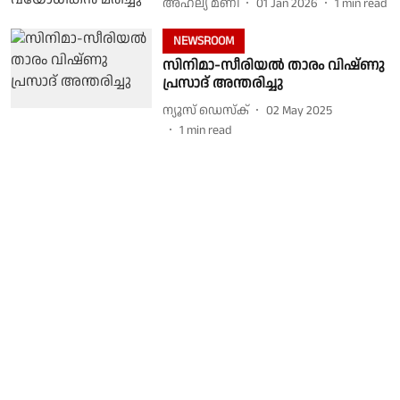
അഹല്യ മണി
01 Jan 2026
1
min read
NEWSROOM
സിനിമാ-സീരിയൽ താരം വിഷ്ണു
പ്രസാദ് അന്തരിച്ചു
ന്യൂസ് ഡെസ്ക്
02 May 2025
1
min read