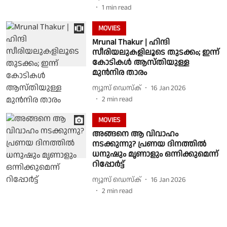
1
min read
MOVIES
Mrunal Thakur | ഹിന്ദി
സീരിയലുകളിലൂടെ തുടക്കം; ഇന്ന്
കോടികള്‍ ആസ്തിയുള്ള
മുന്‍നിര താരം
ന്യൂസ് ഡെസ്ക്
16 Jan 2026
2
min read
MOVIES
അങ്ങനെ ആ വിവാഹം
നടക്കുന്നു? പ്രണയ ദിനത്തില്‍
ധനുഷും മൃണാളും ഒന്നിക്കുമെന്ന്
റിപ്പോര്‍ട്ട്
ന്യൂസ് ഡെസ്ക്
16 Jan 2026
2
min read