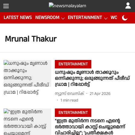
LATEST NEWS
NEWSROOM
ENTERTAINMENT
WORLD CUP
Mrunal Thakur
ENTERTAINMENT
ധനുഷും മൃണാൾ താക്കൂറും
ഒന്നിക്കുന്നു; ഒരുങ്ങുന്നത് പീരീഡ്
ഡ്രാമ | റിപ്പോർട്ട്
ന്യൂസ് ഡെസ്ക്
21 Apr 2026
1
min read
ENTERTAINMENT
"ഇത്ര മുതിർന്ന നടനെ എന്റെ
ഭർത്താവായി കാസ്റ്റ് ചെയ്യുമെന്ന്
വിചാരിച്ചില്ല"; 'പ്രതീക്ഷകൾ