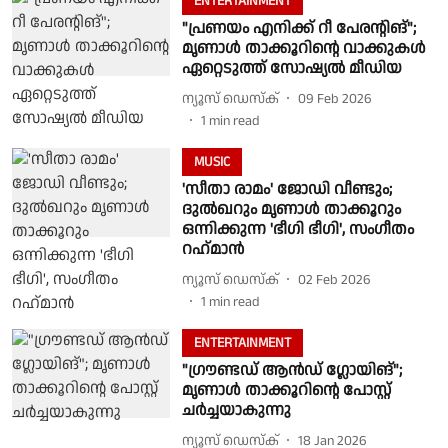
ENTERTAINMENT
"പ്രണയം എനിക്ക് റീ പേരന്റിങ്";
മൃണാൾ താക്കൂറിന്റെ വാക്കുകൾ
ഏറ്റെടുത്ത് സോഷ്യൽ മീഡിയ
ന്യൂസ് ഡെസ്ക്
09 Feb 2026
1
min read
MUSIC
'സീതാ രാമം' ജോഡി വീണ്ടും;
ദുൽഖറും മൃണാൾ താക്കൂറും
ഒന്നിക്കുന്ന 'ഭീഗി ഭീഗി', സംഗീതം
റഹ്‌മാൻ
ന്യൂസ് ഡെസ്ക്
02 Feb 2026
1
min read
ENTERTAINMENT
"ഗ്രൗണ്ടഡ് ആൻഡ് ഗ്ലോയിങ്";
മൃണാൾ താക്കൂറിന്റെ പോസ്റ്റ്
ചർച്ചയാകുന്നു
ന്യൂസ് ഡെസ്ക്
18 Jan 2026